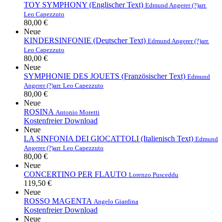
TOY SYMPHONY (Englischer Text)
Edmund Angerer (?)
arr.
Leo Capezzuto
80,00 €
Neue
KINDERSINFONIE (Deutscher Text)
Edmund Angerer (?)
arr.
Leo Capezzuto
80,00 €
Neue
SYMPHONIE DES JOUETS (Französischer Text)
Edmund
Angerer (?)
arr. Leo Capezzuto
80,00 €
Neue
ROSINA
Antonio Moretti
Kostenfreier Download
Neue
LA SINFONIA DEI GIOCATTOLI (Italienisch Text)
Edmund
Angerer (?)
arr. Leo Capezzuto
80,00 €
Neue
CONCERTINO PER FLAUTO
Lorenzo Pusceddu
119,50 €
Neue
ROSSO MAGENTA
Angelo Giardina
Kostenfreier Download
Neue