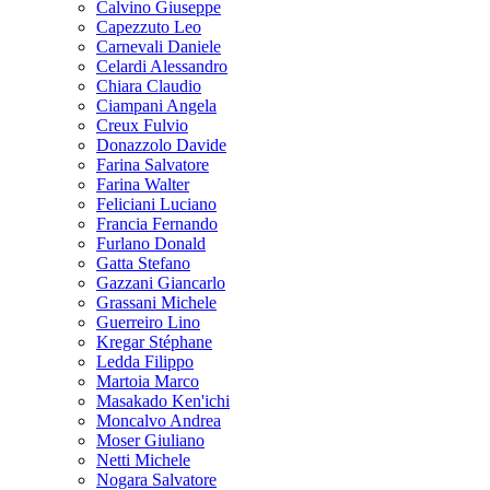
Calvino Giuseppe
Capezzuto Leo
Carnevali Daniele
Celardi Alessandro
Chiara Claudio
Ciampani Angela
Creux Fulvio
Donazzolo Davide
Farina Salvatore
Farina Walter
Feliciani Luciano
Francia Fernando
Furlano Donald
Gatta Stefano
Gazzani Giancarlo
Grassani Michele
Guerreiro Lino
Kregar Stéphane
Ledda Filippo
Martoia Marco
Masakado Ken'ichi
Moncalvo Andrea
Moser Giuliano
Netti Michele
Nogara Salvatore