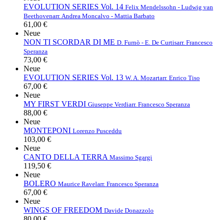
EVOLUTION SERIES Vol. 14
Felix Mendelssohn - Ludwig van
Beethoven
arr. Andrea Moncalvo - Mattia Barbato
61,00 €
Neue
NON TI SCORDAR DI ME
D. Furnò - E. De Curtis
arr. Francesco
Speranza
73,00 €
Neue
EVOLUTION SERIES Vol. 13
W. A. Mozart
arr. Enrico Tiso
67,00 €
Neue
MY FIRST VERDI
Giuseppe Verdi
arr. Francesco Speranza
88,00 €
Neue
MONTEPONI
Lorenzo Pusceddu
103,00 €
Neue
CANTO DELLA TERRA
Massimo Sgargi
119,50 €
Neue
BOLERO
Maurice Ravel
arr. Francesco Speranza
67,00 €
Neue
WINGS OF FREEDOM
Davide Donazzolo
80,00 €