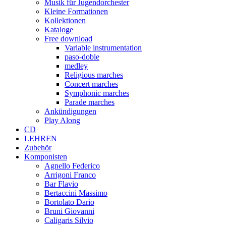
Musik für Jugendorchester
Kleine Formationen
Kollektionen
Kataloge
Free download
Variable instrumentation
paso-doble
medley
Religious marches
Concert marches
Symphonic marches
Parade marches
Ankündigungen
Play Along
CD
LEHREN
Zubehör
Komponisten
Agnello Federico
Arrigoni Franco
Bar Flavio
Bertaccini Massimo
Bortolato Dario
Bruni Giovanni
Caligaris Silvio