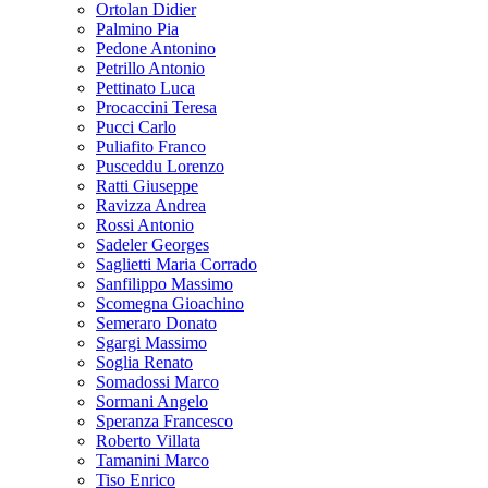
Ortolan Didier
Palmino Pia
Pedone Antonino
Petrillo Antonio
Pettinato Luca
Procaccini Teresa
Pucci Carlo
Puliafito Franco
Pusceddu Lorenzo
Ratti Giuseppe
Ravizza Andrea
Rossi Antonio
Sadeler Georges
Saglietti Maria Corrado
Sanfilippo Massimo
Scomegna Gioachino
Semeraro Donato
Sgargi Massimo
Soglia Renato
Somadossi Marco
Sormani Angelo
Speranza Francesco
Roberto Villata
Tamanini Marco
Tiso Enrico