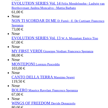
EVOLUTION SERIES Vol. 14
Felix Mendelssohn - Ludwig van
Beethoven
arr. Andrea Moncalvo - Mattia Barbato
61,00 €
Neue
NON TI SCORDAR DI ME
D. Furnò - E. De Curtis
arr. Francesco
Speranza
73,00 €
Neue
EVOLUTION SERIES Vol. 13
W. A. Mozart
arr. Enrico Tiso
67,00 €
Neue
MY FIRST VERDI
Giuseppe Verdi
arr. Francesco Speranza
88,00 €
Neue
MONTEPONI
Lorenzo Pusceddu
103,00 €
Neue
CANTO DELLA TERRA
Massimo Sgargi
119,50 €
Neue
BOLERO
Maurice Ravel
arr. Francesco Speranza
67,00 €
Neue
WINGS OF FREEDOM
Davide Donazzolo
80,00 €