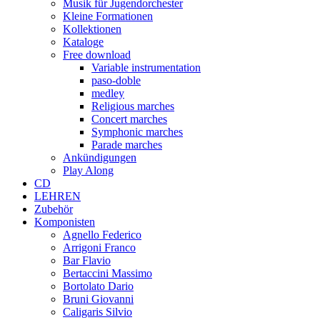
Musik für Jugendorchester
Kleine Formationen
Kollektionen
Kataloge
Free download
Variable instrumentation
paso-doble
medley
Religious marches
Concert marches
Symphonic marches
Parade marches
Ankündigungen
Play Along
CD
LEHREN
Zubehör
Komponisten
Agnello Federico
Arrigoni Franco
Bar Flavio
Bertaccini Massimo
Bortolato Dario
Bruni Giovanni
Caligaris Silvio