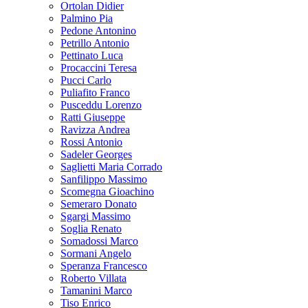
Ortolan Didier
Palmino Pia
Pedone Antonino
Petrillo Antonio
Pettinato Luca
Procaccini Teresa
Pucci Carlo
Puliafito Franco
Pusceddu Lorenzo
Ratti Giuseppe
Ravizza Andrea
Rossi Antonio
Sadeler Georges
Saglietti Maria Corrado
Sanfilippo Massimo
Scomegna Gioachino
Semeraro Donato
Sgargi Massimo
Soglia Renato
Somadossi Marco
Sormani Angelo
Speranza Francesco
Roberto Villata
Tamanini Marco
Tiso Enrico