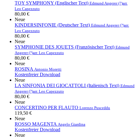
TOY SYMPHONY (Englischer Text)
Edmund Angerer (?)
arr.
Leo Capezzuto
80,00 €
Neue
KINDERSINFONIE (Deutscher Text)
Edmund Angerer (?)
arr.
Leo Capezzuto
80,00 €
Neue
SYMPHONIE DES JOUETS (Französischer Text)
Edmund
Angerer (?)
arr. Leo Capezzuto
80,00 €
Neue
ROSINA
Antonio Moretti
Kostenfreier Download
Neue
LA SINFONIA DEI GIOCATTOLI (Italienisch Text)
Edmund
Angerer (?)
arr. Leo Capezzuto
80,00 €
Neue
CONCERTINO PER FLAUTO
Lorenzo Pusceddu
119,50 €
Neue
ROSSO MAGENTA
Angelo Giardina
Kostenfreier Download
Neue