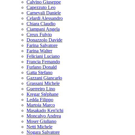
Calvino Giuseppe
Capezzuto Leo
Carnevali Daniele
Celardi Alessandro
Chiara Claudio
Ciampani Angela
Creux Fulvio
Donazzolo Davide
Farina Salvatore
Farina Walter
Feliciani Luciano
Francia Fernando
Furlano Donald
Gatta Stefano
Gazzani Giancarlo
Grassani Michele
Guerreiro Lino
Kregar Stéphane
Ledda Filippo
Martoia Marco
Masakado Ken'ichi
Moncalvo Andrea
Moser Giuliano
Netti Michele
Nogara Salvatore