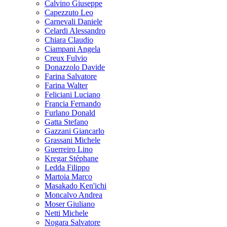
Calvino Giuseppe
Capezzuto Leo
Carnevali Daniele
Celardi Alessandro
Chiara Claudio
Ciampani Angela
Creux Fulvio
Donazzolo Davide
Farina Salvatore
Farina Walter
Feliciani Luciano
Francia Fernando
Furlano Donald
Gatta Stefano
Gazzani Giancarlo
Grassani Michele
Guerreiro Lino
Kregar Stéphane
Ledda Filippo
Martoia Marco
Masakado Ken'ichi
Moncalvo Andrea
Moser Giuliano
Netti Michele
Nogara Salvatore