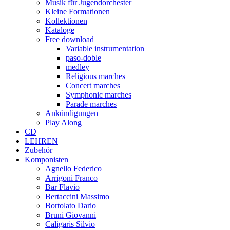
Musik für Jugendorchester
Kleine Formationen
Kollektionen
Kataloge
Free download
Variable instrumentation
paso-doble
medley
Religious marches
Concert marches
Symphonic marches
Parade marches
Ankündigungen
Play Along
CD
LEHREN
Zubehör
Komponisten
Agnello Federico
Arrigoni Franco
Bar Flavio
Bertaccini Massimo
Bortolato Dario
Bruni Giovanni
Caligaris Silvio