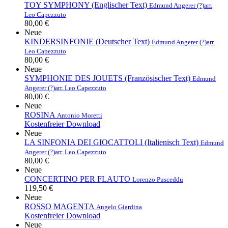
TOY SYMPHONY (Englischer Text)
Edmund Angerer (?)
arr.
Leo Capezzuto
80,00 €
Neue
KINDERSINFONIE (Deutscher Text)
Edmund Angerer (?)
arr.
Leo Capezzuto
80,00 €
Neue
SYMPHONIE DES JOUETS (Französischer Text)
Edmund
Angerer (?)
arr. Leo Capezzuto
80,00 €
Neue
ROSINA
Antonio Moretti
Kostenfreier Download
Neue
LA SINFONIA DEI GIOCATTOLI (Italienisch Text)
Edmund
Angerer (?)
arr. Leo Capezzuto
80,00 €
Neue
CONCERTINO PER FLAUTO
Lorenzo Pusceddu
119,50 €
Neue
ROSSO MAGENTA
Angelo Giardina
Kostenfreier Download
Neue