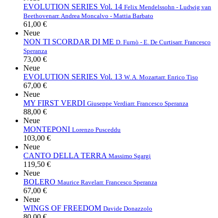
EVOLUTION SERIES Vol. 14
Felix Mendelssohn - Ludwig van
Beethoven
arr. Andrea Moncalvo - Mattia Barbato
61,00 €
Neue
NON TI SCORDAR DI ME
D. Furnò - E. De Curtis
arr. Francesco
Speranza
73,00 €
Neue
EVOLUTION SERIES Vol. 13
W. A. Mozart
arr. Enrico Tiso
67,00 €
Neue
MY FIRST VERDI
Giuseppe Verdi
arr. Francesco Speranza
88,00 €
Neue
MONTEPONI
Lorenzo Pusceddu
103,00 €
Neue
CANTO DELLA TERRA
Massimo Sgargi
119,50 €
Neue
BOLERO
Maurice Ravel
arr. Francesco Speranza
67,00 €
Neue
WINGS OF FREEDOM
Davide Donazzolo
80,00 €