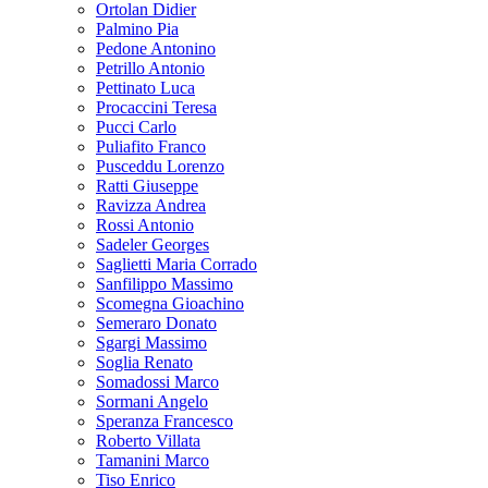
Ortolan Didier
Palmino Pia
Pedone Antonino
Petrillo Antonio
Pettinato Luca
Procaccini Teresa
Pucci Carlo
Puliafito Franco
Pusceddu Lorenzo
Ratti Giuseppe
Ravizza Andrea
Rossi Antonio
Sadeler Georges
Saglietti Maria Corrado
Sanfilippo Massimo
Scomegna Gioachino
Semeraro Donato
Sgargi Massimo
Soglia Renato
Somadossi Marco
Sormani Angelo
Speranza Francesco
Roberto Villata
Tamanini Marco
Tiso Enrico