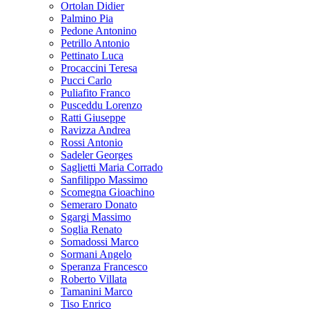
Ortolan Didier
Palmino Pia
Pedone Antonino
Petrillo Antonio
Pettinato Luca
Procaccini Teresa
Pucci Carlo
Puliafito Franco
Pusceddu Lorenzo
Ratti Giuseppe
Ravizza Andrea
Rossi Antonio
Sadeler Georges
Saglietti Maria Corrado
Sanfilippo Massimo
Scomegna Gioachino
Semeraro Donato
Sgargi Massimo
Soglia Renato
Somadossi Marco
Sormani Angelo
Speranza Francesco
Roberto Villata
Tamanini Marco
Tiso Enrico