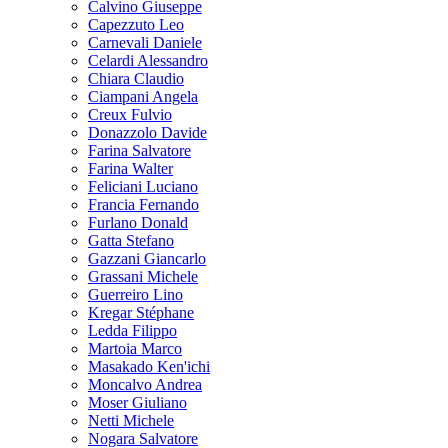
Calvino Giuseppe
Capezzuto Leo
Carnevali Daniele
Celardi Alessandro
Chiara Claudio
Ciampani Angela
Creux Fulvio
Donazzolo Davide
Farina Salvatore
Farina Walter
Feliciani Luciano
Francia Fernando
Furlano Donald
Gatta Stefano
Gazzani Giancarlo
Grassani Michele
Guerreiro Lino
Kregar Stéphane
Ledda Filippo
Martoia Marco
Masakado Ken'ichi
Moncalvo Andrea
Moser Giuliano
Netti Michele
Nogara Salvatore