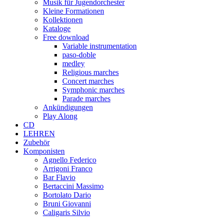
Musik für Jugendorchester
Kleine Formationen
Kollektionen
Kataloge
Free download
Variable instrumentation
paso-doble
medley
Religious marches
Concert marches
Symphonic marches
Parade marches
Ankündigungen
Play Along
CD
LEHREN
Zubehör
Komponisten
Agnello Federico
Arrigoni Franco
Bar Flavio
Bertaccini Massimo
Bortolato Dario
Bruni Giovanni
Caligaris Silvio