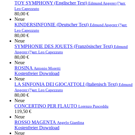
TOY SYMPHONY (Englischer Text)
Edmund Angerer (?)
arr.
Leo Capezzuto
80,00 €
Neue
KINDERSINFONIE (Deutscher Text)
Edmund Angerer (?)
arr.
Leo Capezzuto
80,00 €
Neue
SYMPHONIE DES JOUETS (Französischer Text)
Edmund
Angerer (?)
arr. Leo Capezzuto
80,00 €
Neue
ROSINA
Antonio Moretti
Kostenfreier Download
Neue
LA SINFONIA DEI GIOCATTOLI (Italienisch Text)
Edmund
Angerer (?)
arr. Leo Capezzuto
80,00 €
Neue
CONCERTINO PER FLAUTO
Lorenzo Pusceddu
119,50 €
Neue
ROSSO MAGENTA
Angelo Giardina
Kostenfreier Download
Neue