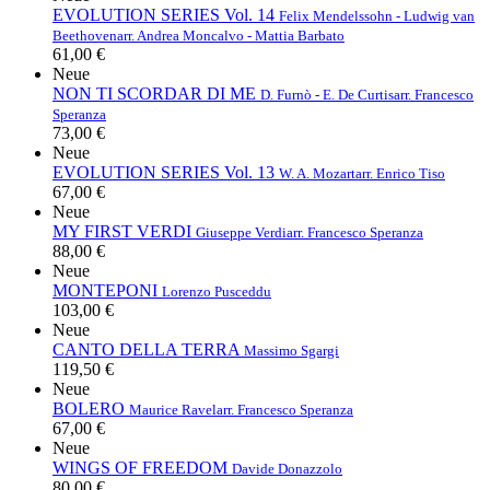
EVOLUTION SERIES Vol. 14
Felix Mendelssohn - Ludwig van
Beethoven
arr. Andrea Moncalvo - Mattia Barbato
61,00 €
Neue
NON TI SCORDAR DI ME
D. Furnò - E. De Curtis
arr. Francesco
Speranza
73,00 €
Neue
EVOLUTION SERIES Vol. 13
W. A. Mozart
arr. Enrico Tiso
67,00 €
Neue
MY FIRST VERDI
Giuseppe Verdi
arr. Francesco Speranza
88,00 €
Neue
MONTEPONI
Lorenzo Pusceddu
103,00 €
Neue
CANTO DELLA TERRA
Massimo Sgargi
119,50 €
Neue
BOLERO
Maurice Ravel
arr. Francesco Speranza
67,00 €
Neue
WINGS OF FREEDOM
Davide Donazzolo
80,00 €