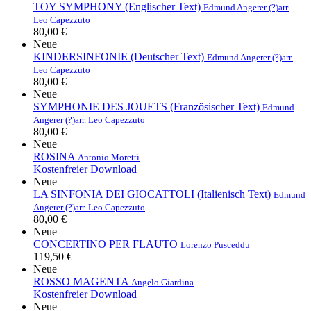
TOY SYMPHONY (Englischer Text)
Edmund Angerer (?)
arr.
Leo Capezzuto
80,00 €
Neue
KINDERSINFONIE (Deutscher Text)
Edmund Angerer (?)
arr.
Leo Capezzuto
80,00 €
Neue
SYMPHONIE DES JOUETS (Französischer Text)
Edmund
Angerer (?)
arr. Leo Capezzuto
80,00 €
Neue
ROSINA
Antonio Moretti
Kostenfreier Download
Neue
LA SINFONIA DEI GIOCATTOLI (Italienisch Text)
Edmund
Angerer (?)
arr. Leo Capezzuto
80,00 €
Neue
CONCERTINO PER FLAUTO
Lorenzo Pusceddu
119,50 €
Neue
ROSSO MAGENTA
Angelo Giardina
Kostenfreier Download
Neue