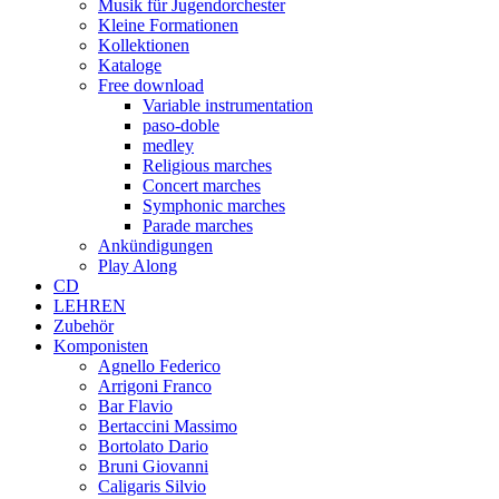
Musik für Jugendorchester
Kleine Formationen
Kollektionen
Kataloge
Free download
Variable instrumentation
paso-doble
medley
Religious marches
Concert marches
Symphonic marches
Parade marches
Ankündigungen
Play Along
CD
LEHREN
Zubehör
Komponisten
Agnello Federico
Arrigoni Franco
Bar Flavio
Bertaccini Massimo
Bortolato Dario
Bruni Giovanni
Caligaris Silvio