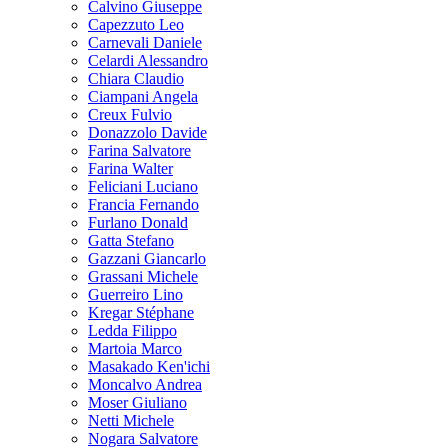
Calvino Giuseppe
Capezzuto Leo
Carnevali Daniele
Celardi Alessandro
Chiara Claudio
Ciampani Angela
Creux Fulvio
Donazzolo Davide
Farina Salvatore
Farina Walter
Feliciani Luciano
Francia Fernando
Furlano Donald
Gatta Stefano
Gazzani Giancarlo
Grassani Michele
Guerreiro Lino
Kregar Stéphane
Ledda Filippo
Martoia Marco
Masakado Ken'ichi
Moncalvo Andrea
Moser Giuliano
Netti Michele
Nogara Salvatore