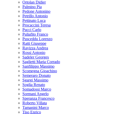
Ortolan Didier
Palmino Pia
Pedone Antonino
Petrillo Antonio
Pettinato Luca
Procaccini Teresa
Pucci Carlo
Puliafito Franco
Pusceddu Lorenzo
Ratti Giuseppe
Ravizza Andrea
Rossi Antonio
Sadeler Georges
Saglietti Maria Corrado
Sanfilippo Massimo
Scomegna Gioachino
Semeraro Donato
Sgargi Massimo
Soglia Renato
Somadossi Marco
Sormani Angelo
Speranza Francesco
Roberto Villata
Tamanini Marco
Tiso Enrico