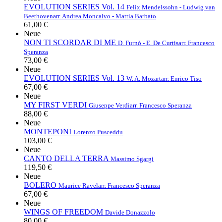
EVOLUTION SERIES Vol. 14
Felix Mendelssohn - Ludwig van
Beethoven
arr. Andrea Moncalvo - Mattia Barbato
61,00 €
Neue
NON TI SCORDAR DI ME
D. Furnò - E. De Curtis
arr. Francesco
Speranza
73,00 €
Neue
EVOLUTION SERIES Vol. 13
W. A. Mozart
arr. Enrico Tiso
67,00 €
Neue
MY FIRST VERDI
Giuseppe Verdi
arr. Francesco Speranza
88,00 €
Neue
MONTEPONI
Lorenzo Pusceddu
103,00 €
Neue
CANTO DELLA TERRA
Massimo Sgargi
119,50 €
Neue
BOLERO
Maurice Ravel
arr. Francesco Speranza
67,00 €
Neue
WINGS OF FREEDOM
Davide Donazzolo
80,00 €