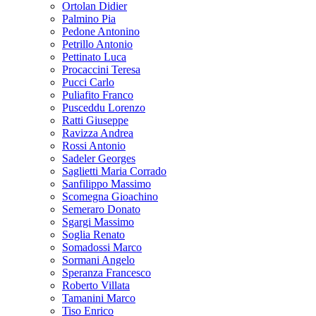
Ortolan Didier
Palmino Pia
Pedone Antonino
Petrillo Antonio
Pettinato Luca
Procaccini Teresa
Pucci Carlo
Puliafito Franco
Pusceddu Lorenzo
Ratti Giuseppe
Ravizza Andrea
Rossi Antonio
Sadeler Georges
Saglietti Maria Corrado
Sanfilippo Massimo
Scomegna Gioachino
Semeraro Donato
Sgargi Massimo
Soglia Renato
Somadossi Marco
Sormani Angelo
Speranza Francesco
Roberto Villata
Tamanini Marco
Tiso Enrico