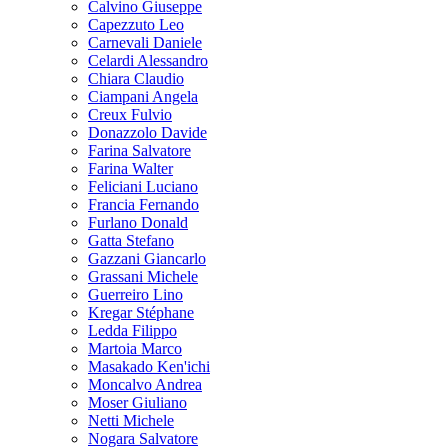
Calvino Giuseppe
Capezzuto Leo
Carnevali Daniele
Celardi Alessandro
Chiara Claudio
Ciampani Angela
Creux Fulvio
Donazzolo Davide
Farina Salvatore
Farina Walter
Feliciani Luciano
Francia Fernando
Furlano Donald
Gatta Stefano
Gazzani Giancarlo
Grassani Michele
Guerreiro Lino
Kregar Stéphane
Ledda Filippo
Martoia Marco
Masakado Ken'ichi
Moncalvo Andrea
Moser Giuliano
Netti Michele
Nogara Salvatore