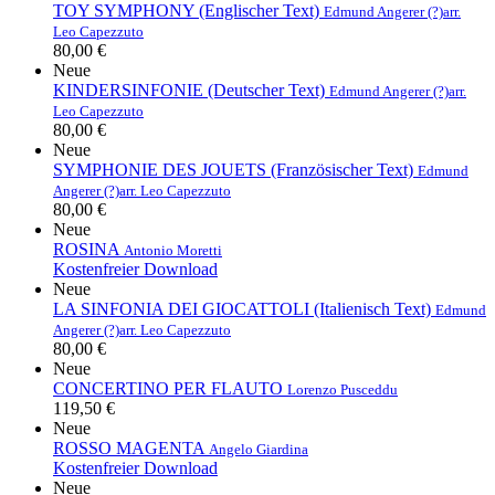
TOY SYMPHONY (Englischer Text)
Edmund Angerer (?)
arr.
Leo Capezzuto
80,00 €
Neue
KINDERSINFONIE (Deutscher Text)
Edmund Angerer (?)
arr.
Leo Capezzuto
80,00 €
Neue
SYMPHONIE DES JOUETS (Französischer Text)
Edmund
Angerer (?)
arr. Leo Capezzuto
80,00 €
Neue
ROSINA
Antonio Moretti
Kostenfreier Download
Neue
LA SINFONIA DEI GIOCATTOLI (Italienisch Text)
Edmund
Angerer (?)
arr. Leo Capezzuto
80,00 €
Neue
CONCERTINO PER FLAUTO
Lorenzo Pusceddu
119,50 €
Neue
ROSSO MAGENTA
Angelo Giardina
Kostenfreier Download
Neue