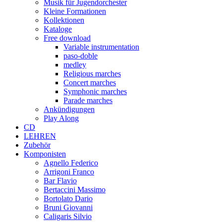
Musik für Jugendorchester
Kleine Formationen
Kollektionen
Kataloge
Free download
Variable instrumentation
paso-doble
medley
Religious marches
Concert marches
Symphonic marches
Parade marches
Ankündigungen
Play Along
CD
LEHREN
Zubehör
Komponisten
Agnello Federico
Arrigoni Franco
Bar Flavio
Bertaccini Massimo
Bortolato Dario
Bruni Giovanni
Caligaris Silvio