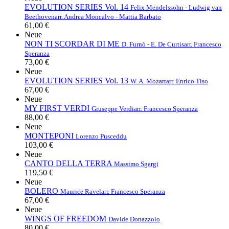
EVOLUTION SERIES Vol. 14
Felix Mendelssohn - Ludwig van
Beethoven
arr. Andrea Moncalvo - Mattia Barbato
61,00 €
Neue
NON TI SCORDAR DI ME
D. Furnò - E. De Curtis
arr. Francesco
Speranza
73,00 €
Neue
EVOLUTION SERIES Vol. 13
W. A. Mozart
arr. Enrico Tiso
67,00 €
Neue
MY FIRST VERDI
Giuseppe Verdi
arr. Francesco Speranza
88,00 €
Neue
MONTEPONI
Lorenzo Pusceddu
103,00 €
Neue
CANTO DELLA TERRA
Massimo Sgargi
119,50 €
Neue
BOLERO
Maurice Ravel
arr. Francesco Speranza
67,00 €
Neue
WINGS OF FREEDOM
Davide Donazzolo
80,00 €