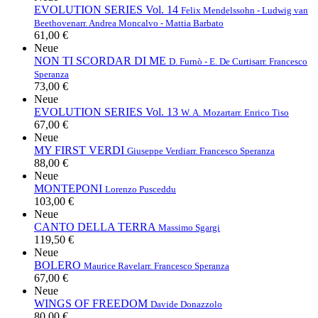
EVOLUTION SERIES Vol. 14
Felix Mendelssohn - Ludwig van
Beethoven
arr. Andrea Moncalvo - Mattia Barbato
61,00 €
Neue
NON TI SCORDAR DI ME
D. Furnò - E. De Curtis
arr. Francesco
Speranza
73,00 €
Neue
EVOLUTION SERIES Vol. 13
W. A. Mozart
arr. Enrico Tiso
67,00 €
Neue
MY FIRST VERDI
Giuseppe Verdi
arr. Francesco Speranza
88,00 €
Neue
MONTEPONI
Lorenzo Pusceddu
103,00 €
Neue
CANTO DELLA TERRA
Massimo Sgargi
119,50 €
Neue
BOLERO
Maurice Ravel
arr. Francesco Speranza
67,00 €
Neue
WINGS OF FREEDOM
Davide Donazzolo
80,00 €