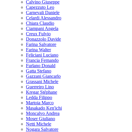
Calvino Giuseppe
Capezzuto Leo
Carnevali Daniele
Celardi Alessandro
Chiara Claudio
Ciampani Angela
Creux Fulvio
Donazzolo Davide
Farina Salvatore
Farina Walter
Feliciani Luciano
Francia Fernando
Furlano Donald
Gatta Stefano
Gazzani Giancarlo
Grassani Michele
Guerreiro Lino
Kregar Stéphane
Ledda Filippo
Martoia Marco
Masakado Ken'ichi
Moncalvo Andrea
Moser Giuliano
Netti Michele
Nogara Salvatore