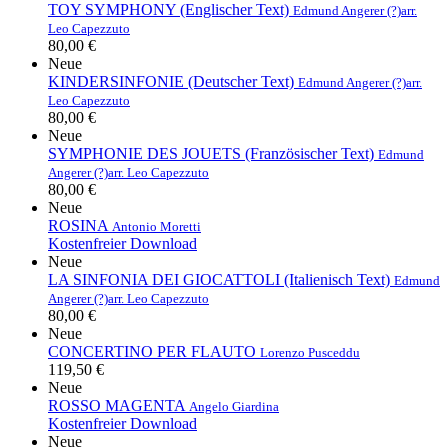
TOY SYMPHONY (Englischer Text)
Edmund Angerer (?)
arr.
Leo Capezzuto
80,00 €
Neue
KINDERSINFONIE (Deutscher Text)
Edmund Angerer (?)
arr.
Leo Capezzuto
80,00 €
Neue
SYMPHONIE DES JOUETS (Französischer Text)
Edmund
Angerer (?)
arr. Leo Capezzuto
80,00 €
Neue
ROSINA
Antonio Moretti
Kostenfreier Download
Neue
LA SINFONIA DEI GIOCATTOLI (Italienisch Text)
Edmund
Angerer (?)
arr. Leo Capezzuto
80,00 €
Neue
CONCERTINO PER FLAUTO
Lorenzo Pusceddu
119,50 €
Neue
ROSSO MAGENTA
Angelo Giardina
Kostenfreier Download
Neue