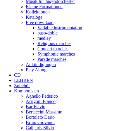
Musik für Jugendorchester
Kleine Formationen
Kollektionen
Kataloge
Free download
Variable instrumentation
paso-doble
medley
Religious marches
Concert marches
Symphonic marches
Parade marches
Ankündigungen
Play Along
CD
LEHREN
Zubehör
Komponisten
Agnello Federico
Arrigoni Franco
Bar Flavio
Bertaccini Massimo
Bortolato Dario
Bruni Giovanni
Caligaris Silvio