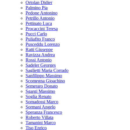
Ortolan Didier
Palmino Pia
Pedone Antonino
Petrillo Antonio
Pettinato Luca
Procaccini Teresa
Pucci Carlo
Puliafito Franco
Pusceddu Lorenzo
Ratti Giuseppe
Ravizza Andrea
Rossi Antonio
Sadeler Georges
Saglietti Maria Corrado
Sanfilippo Massimo
Scomegna Gioachino
Semeraro Donato
Sgargi Massimo
Soglia Renato
Somadossi Marco
Sormani Angelo
Speranza Francesco
Roberto Villata
Tamanini Marco
Tiso Enrico