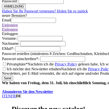
Password
:
ANMELDUNG
Haben Sie Ihr Passwort vergessen? Holen Sie es zurück
neuer Benutzer?
Email
Einloggen
Einloggen
Einloggen
Vorname
:
Nachname
:
EMail
*
:
Passwort erstellen (mindestens 8 Zeichen: Großbuchstaben, Kleinbuc
Passwort umschreiben
*
:
Privatsphäre*
Nachdem ich die
Privacy Policy
gelesen habe, Ich w
Ich möchte den Newsletter erhalten
Nachdem ich die
Privacy Polic
Newsletters, per E-Mail versendet, die sich auf eigene und/oder Prod
Send
Wir haben von Freitag, dem 31. Juli, bis einschließlich Sonntag,
Abonnieren Sie den Newsletter
IT
EN
FR
DE
Discover the new catalog!