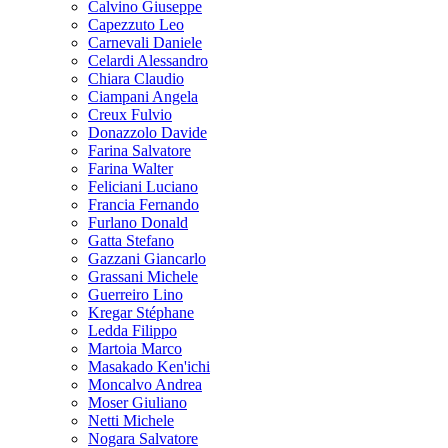
Calvino Giuseppe
Capezzuto Leo
Carnevali Daniele
Celardi Alessandro
Chiara Claudio
Ciampani Angela
Creux Fulvio
Donazzolo Davide
Farina Salvatore
Farina Walter
Feliciani Luciano
Francia Fernando
Furlano Donald
Gatta Stefano
Gazzani Giancarlo
Grassani Michele
Guerreiro Lino
Kregar Stéphane
Ledda Filippo
Martoia Marco
Masakado Ken'ichi
Moncalvo Andrea
Moser Giuliano
Netti Michele
Nogara Salvatore