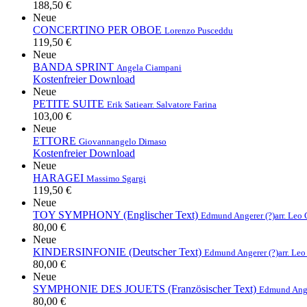
188,50 €
Neue
CONCERTINO PER OBOE
Lorenzo Pusceddu
119,50 €
Neue
BANDA SPRINT
Angela Ciampani
Kostenfreier Download
Neue
PETITE SUITE
Erik Satie
arr. Salvatore Farina
103,00 €
Neue
ETTORE
Giovannangelo Dimaso
Kostenfreier Download
Neue
HARAGEI
Massimo Sgargi
119,50 €
Neue
TOY SYMPHONY (Englischer Text)
Edmund Angerer (?)
arr. Leo
80,00 €
Neue
KINDERSINFONIE (Deutscher Text)
Edmund Angerer (?)
arr. Le
80,00 €
Neue
SYMPHONIE DES JOUETS (Französischer Text)
Edmund Ange
80,00 €