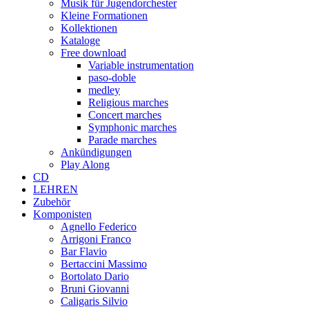
Musik für Jugendorchester
Kleine Formationen
Kollektionen
Kataloge
Free download
Variable instrumentation
paso-doble
medley
Religious marches
Concert marches
Symphonic marches
Parade marches
Ankündigungen
Play Along
CD
LEHREN
Zubehör
Komponisten
Agnello Federico
Arrigoni Franco
Bar Flavio
Bertaccini Massimo
Bortolato Dario
Bruni Giovanni
Caligaris Silvio