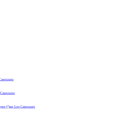
 Capezzuto
o Capezzuto
rer (?)
arr. Leo Capezzuto