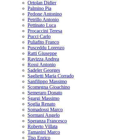
Ortolan Didier
Palmino Pia
Pedone Antonino
Petrillo Antonio
Pettinato Luca
Procaccini Teresa
Pucci Carlo
Puliafito Franco
Pusceddu Lorenzo
Ratti Giuseppe
Ravizza Andrea
Rossi Antonio
Sadeler Georges
Saglietti Maria Corrado
Sanfilippo Massimo
Scomegna Gioachino
Semeraro Donato
Sgargi Massimo
Soglia Renato
Somadossi Marco
Sormani Angelo
Speranza Francesco
Roberto Villata
Tamanini Marco
Tiso Enrico