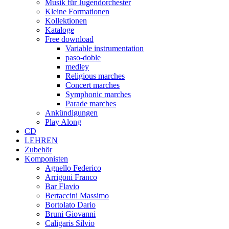
Musik für Jugendorchester
Kleine Formationen
Kollektionen
Kataloge
Free download
Variable instrumentation
paso-doble
medley
Religious marches
Concert marches
Symphonic marches
Parade marches
Ankündigungen
Play Along
CD
LEHREN
Zubehör
Komponisten
Agnello Federico
Arrigoni Franco
Bar Flavio
Bertaccini Massimo
Bortolato Dario
Bruni Giovanni
Caligaris Silvio