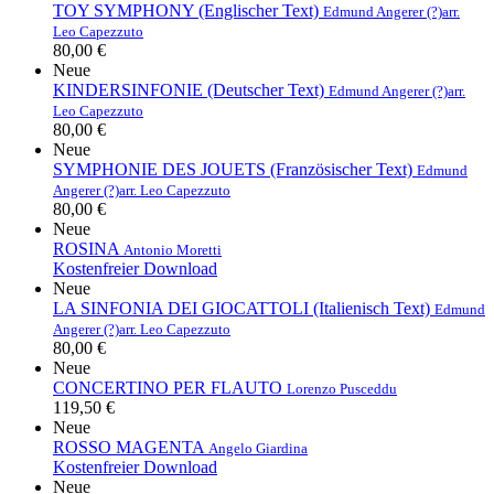
TOY SYMPHONY (Englischer Text)
Edmund Angerer (?)
arr.
Leo Capezzuto
80,00 €
Neue
KINDERSINFONIE (Deutscher Text)
Edmund Angerer (?)
arr.
Leo Capezzuto
80,00 €
Neue
SYMPHONIE DES JOUETS (Französischer Text)
Edmund
Angerer (?)
arr. Leo Capezzuto
80,00 €
Neue
ROSINA
Antonio Moretti
Kostenfreier Download
Neue
LA SINFONIA DEI GIOCATTOLI (Italienisch Text)
Edmund
Angerer (?)
arr. Leo Capezzuto
80,00 €
Neue
CONCERTINO PER FLAUTO
Lorenzo Pusceddu
119,50 €
Neue
ROSSO MAGENTA
Angelo Giardina
Kostenfreier Download
Neue