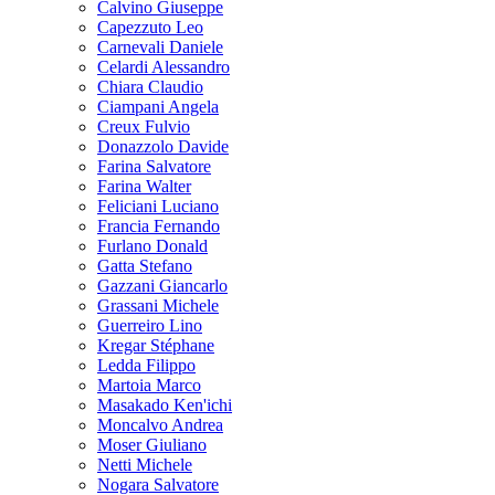
Calvino Giuseppe
Capezzuto Leo
Carnevali Daniele
Celardi Alessandro
Chiara Claudio
Ciampani Angela
Creux Fulvio
Donazzolo Davide
Farina Salvatore
Farina Walter
Feliciani Luciano
Francia Fernando
Furlano Donald
Gatta Stefano
Gazzani Giancarlo
Grassani Michele
Guerreiro Lino
Kregar Stéphane
Ledda Filippo
Martoia Marco
Masakado Ken'ichi
Moncalvo Andrea
Moser Giuliano
Netti Michele
Nogara Salvatore