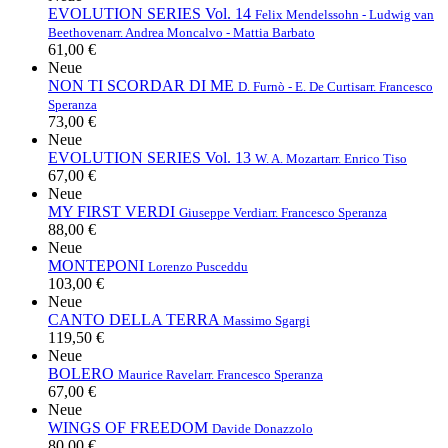
EVOLUTION SERIES Vol. 14
Felix Mendelssohn - Ludwig van
Beethoven
arr. Andrea Moncalvo - Mattia Barbato
61,00 €
Neue
NON TI SCORDAR DI ME
D. Furnò - E. De Curtis
arr. Francesco
Speranza
73,00 €
Neue
EVOLUTION SERIES Vol. 13
W. A. Mozart
arr. Enrico Tiso
67,00 €
Neue
MY FIRST VERDI
Giuseppe Verdi
arr. Francesco Speranza
88,00 €
Neue
MONTEPONI
Lorenzo Pusceddu
103,00 €
Neue
CANTO DELLA TERRA
Massimo Sgargi
119,50 €
Neue
BOLERO
Maurice Ravel
arr. Francesco Speranza
67,00 €
Neue
WINGS OF FREEDOM
Davide Donazzolo
80,00 €