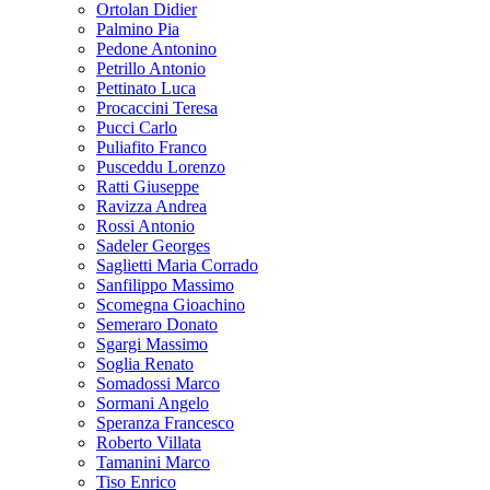
Ortolan Didier
Palmino Pia
Pedone Antonino
Petrillo Antonio
Pettinato Luca
Procaccini Teresa
Pucci Carlo
Puliafito Franco
Pusceddu Lorenzo
Ratti Giuseppe
Ravizza Andrea
Rossi Antonio
Sadeler Georges
Saglietti Maria Corrado
Sanfilippo Massimo
Scomegna Gioachino
Semeraro Donato
Sgargi Massimo
Soglia Renato
Somadossi Marco
Sormani Angelo
Speranza Francesco
Roberto Villata
Tamanini Marco
Tiso Enrico