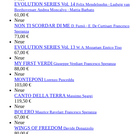
EVOLUTION SERIES Vol. 14
Felix Mendelssohn - Ludwig van
Beethoven
arr. Andrea Moncalvo - Mattia Barbato
61,00 €
Neue
NON TI SCORDAR DI ME
D. Furnò - E. De Curtis
arr. Francesco
Speranza
73,00 €
Neue
EVOLUTION SERIES Vol. 13
W. A. Mozart
arr. Enrico Tiso
67,00 €
Neue
MY FIRST VERDI
Giuseppe Verdi
arr. Francesco Speranza
88,00 €
Neue
MONTEPONI
Lorenzo Pusceddu
103,00 €
Neue
CANTO DELLA TERRA
Massimo Sgargi
119,50 €
Neue
BOLERO
Maurice Ravel
arr. Francesco Speranza
67,00 €
Neue
WINGS OF FREEDOM
Davide Donazzolo
80,00 €