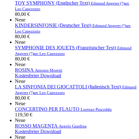
TOY SYMPHONY (Englischer Text)
Edmund Angerer (?)
arr.
Leo Capezzuto
80,00 €
Neue
KINDERSINFONIE (Deutscher Text)
Edmund Angerer (?)
arr.
Leo Capezzuto
80,00 €
Neue
SYMPHONIE DES JOUETS (Französischer Text)
Edmund
Angerer (?)
arr. Leo Capezzuto
80,00 €
Neue
ROSINA
Antonio Moretti
Kostenfreier Download
Neue
LA SINFONIA DEI GIOCATTOLI (Italienisch Text)
Edmund
Angerer (?)
arr. Leo Capezzuto
80,00 €
Neue
CONCERTINO PER FLAUTO
Lorenzo Pusceddu
119,50 €
Neue
ROSSO MAGENTA
Angelo Giardina
Kostenfreier Download
Neue