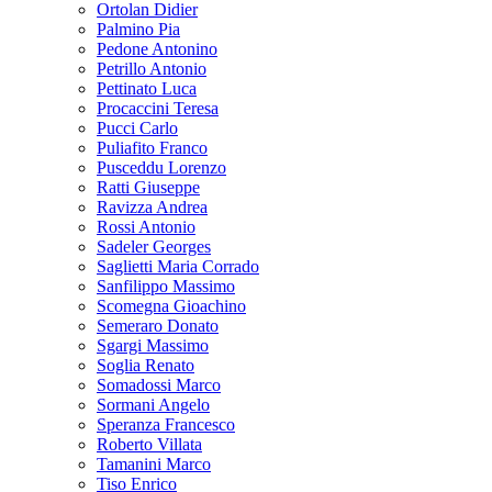
Ortolan Didier
Palmino Pia
Pedone Antonino
Petrillo Antonio
Pettinato Luca
Procaccini Teresa
Pucci Carlo
Puliafito Franco
Pusceddu Lorenzo
Ratti Giuseppe
Ravizza Andrea
Rossi Antonio
Sadeler Georges
Saglietti Maria Corrado
Sanfilippo Massimo
Scomegna Gioachino
Semeraro Donato
Sgargi Massimo
Soglia Renato
Somadossi Marco
Sormani Angelo
Speranza Francesco
Roberto Villata
Tamanini Marco
Tiso Enrico