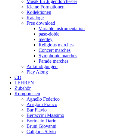
Musik für Jugendorchester
Kleine Formationen
Kollektionen
Kataloge
Free download
Variable instrumentation
paso-doble
medley
Religious marches
Concert marches
Symphonic marches
Parade marches
Ankündigungen
Play Along
CD
LEHREN
Zubehör
Komponisten
Agnello Federico
Arrigoni Franco
Bar Flavio
Bertaccini Massimo
Bortolato Dario
Bruni Giovanni
Caligaris Silvio