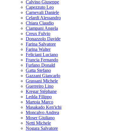
Calvino Giuseppe
Capezzuto Leo
Carnevali Daniele
Celardi Alessandro
Chiara Claudio
Ciampani Angela
Creux Fulvio
Donazzolo Davide
Farina Salvatore
Farina Walter
Feliciani Luciano
Francia Fernando
Furlano Donald
Gatta Stefano
Gazzani Giancarlo
Grassani Michele
Guerreiro Lino
Kregar Stéphane
Ledda Filippo
Martoia Marco
Masakado Ken'ichi
Moncalvo Andrea
Moser Giuliano
Netti Michele
Nogara Salvatore