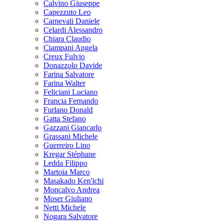
Calvino Giuseppe
Capezzuto Leo
Carnevali Daniele
Celardi Alessandro
Chiara Claudio
Ciampani Angela
Creux Fulvio
Donazzolo Davide
Farina Salvatore
Farina Walter
Feliciani Luciano
Francia Fernando
Furlano Donald
Gatta Stefano
Gazzani Giancarlo
Grassani Michele
Guerreiro Lino
Kregar Stéphane
Ledda Filippo
Martoia Marco
Masakado Ken'ichi
Moncalvo Andrea
Moser Giuliano
Netti Michele
Nogara Salvatore