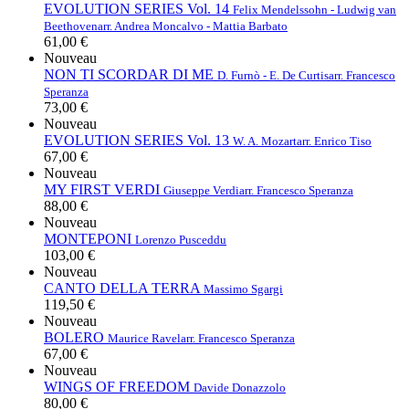
EVOLUTION SERIES Vol. 14
Felix Mendelssohn - Ludwig van
Beethoven
arr. Andrea Moncalvo - Mattia Barbato
61,00 €
Nouveau
NON TI SCORDAR DI ME
D. Furnò - E. De Curtis
arr. Francesco
Speranza
73,00 €
Nouveau
EVOLUTION SERIES Vol. 13
W. A. Mozart
arr. Enrico Tiso
67,00 €
Nouveau
MY FIRST VERDI
Giuseppe Verdi
arr. Francesco Speranza
88,00 €
Nouveau
MONTEPONI
Lorenzo Pusceddu
103,00 €
Nouveau
CANTO DELLA TERRA
Massimo Sgargi
119,50 €
Nouveau
BOLERO
Maurice Ravel
arr. Francesco Speranza
67,00 €
Nouveau
WINGS OF FREEDOM
Davide Donazzolo
80,00 €