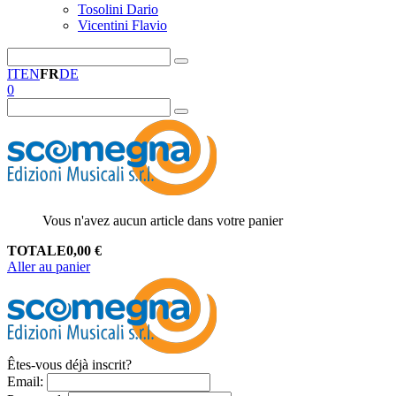
Tosolini Dario
Vicentini Flavio
IT
EN
FR
DE
0
Vous n'avez aucun article dans votre panier
TOTALE
0,00
€
Aller au panier
Êtes-vous déjà inscrit?
Email
: