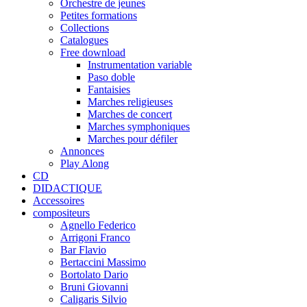
Orchestre de jeunes
Petites formations
Collections
Catalogues
Free download
Instrumentation variable
Paso doble
Fantaisies
Marches religieuses
Marches de concert
Marches symphoniques
Marches pour défiler
Annonces
Play Along
CD
DIDACTIQUE
Accessoires
compositeurs
Agnello Federico
Arrigoni Franco
Bar Flavio
Bertaccini Massimo
Bortolato Dario
Bruni Giovanni
Caligaris Silvio