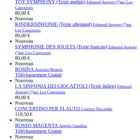
TOY SYMPHONY (Texte anglais)
Edmund Angerer (?)
arr. Leo
Capezzuto
80,00 €
Nouveau
KINDERSINFONIE (Texte allemand)
Edmund Angerer (?)
arr.
Leo Capezzuto
80,00 €
Nouveau
SYMPHONIE DES JOUETS (Texte français)
Edmund Angerer
(?)
arr. Leo Capezzuto
80,00 €
Nouveau
ROSINA
Antonio Moretti
Téléchargement Gratuit
Nouveau
LA SINFONIA DEI GIOCATTOLI (Texte italien)
Edmund
Angerer (?)
arr. Leo Capezzuto
80,00 €
Nouveau
CONCERTINO PER FLAUTO
Lorenzo Pusceddu
119,50 €
Nouveau
ROSSO MAGENTA
Angelo Giardina
Téléchargement Gratuit
Nouveau