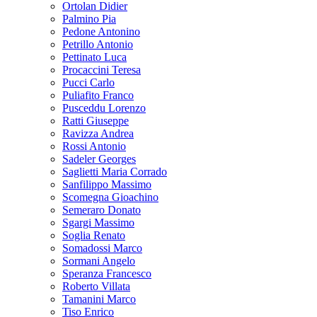
Ortolan Didier
Palmino Pia
Pedone Antonino
Petrillo Antonio
Pettinato Luca
Procaccini Teresa
Pucci Carlo
Puliafito Franco
Pusceddu Lorenzo
Ratti Giuseppe
Ravizza Andrea
Rossi Antonio
Sadeler Georges
Saglietti Maria Corrado
Sanfilippo Massimo
Scomegna Gioachino
Semeraro Donato
Sgargi Massimo
Soglia Renato
Somadossi Marco
Sormani Angelo
Speranza Francesco
Roberto Villata
Tamanini Marco
Tiso Enrico