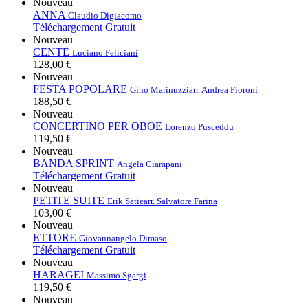
Nouveau
ANNA
Claudio Digiacomo
Téléchargement Gratuit
Nouveau
CENTE
Luciano Feliciani
128,00 €
Nouveau
FESTA POPOLARE
Gino Marinuzzi
arr. Andrea Fioroni
188,50 €
Nouveau
CONCERTINO PER OBOE
Lorenzo Pusceddu
119,50 €
Nouveau
BANDA SPRINT
Angela Ciampani
Téléchargement Gratuit
Nouveau
PETITE SUITE
Erik Satie
arr. Salvatore Farina
103,00 €
Nouveau
ETTORE
Giovannangelo Dimaso
Téléchargement Gratuit
Nouveau
HARAGEI
Massimo Sgargi
119,50 €
Nouveau