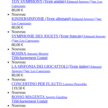
TOY SYMPHONY (Texte anglais)
Edmund Angerer (?)
arr. Leo
Capezzuto
80,00 €
Nouveau
KINDERSINFONIE (Texte allemand)
Edmund Angerer (?)
arr.
Leo Capezzuto
80,00 €
Nouveau
SYMPHONIE DES JOUETS (Texte français)
Edmund Angerer
(?)
arr. Leo Capezzuto
80,00 €
Nouveau
ROSINA
Antonio Moretti
Téléchargement Gratuit
Nouveau
LA SINFONIA DEI GIOCATTOLI (Texte italien)
Edmund
Angerer (?)
arr. Leo Capezzuto
80,00 €
Nouveau
CONCERTINO PER FLAUTO
Lorenzo Pusceddu
119,50 €
Nouveau
ROSSO MAGENTA
Angelo Giardina
Téléchargement Gratuit
Nouveau