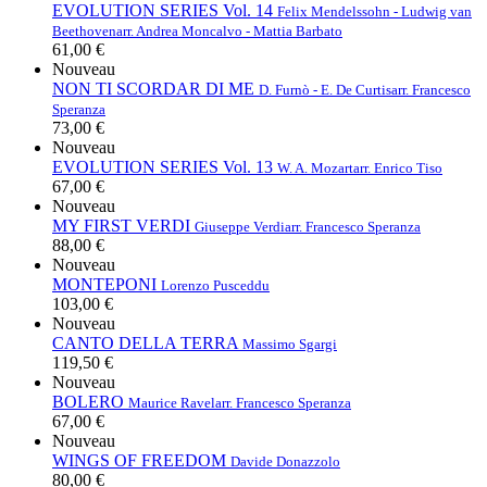
EVOLUTION SERIES Vol. 14
Felix Mendelssohn - Ludwig van
Beethoven
arr. Andrea Moncalvo - Mattia Barbato
61,00 €
Nouveau
NON TI SCORDAR DI ME
D. Furnò - E. De Curtis
arr. Francesco
Speranza
73,00 €
Nouveau
EVOLUTION SERIES Vol. 13
W. A. Mozart
arr. Enrico Tiso
67,00 €
Nouveau
MY FIRST VERDI
Giuseppe Verdi
arr. Francesco Speranza
88,00 €
Nouveau
MONTEPONI
Lorenzo Pusceddu
103,00 €
Nouveau
CANTO DELLA TERRA
Massimo Sgargi
119,50 €
Nouveau
BOLERO
Maurice Ravel
arr. Francesco Speranza
67,00 €
Nouveau
WINGS OF FREEDOM
Davide Donazzolo
80,00 €