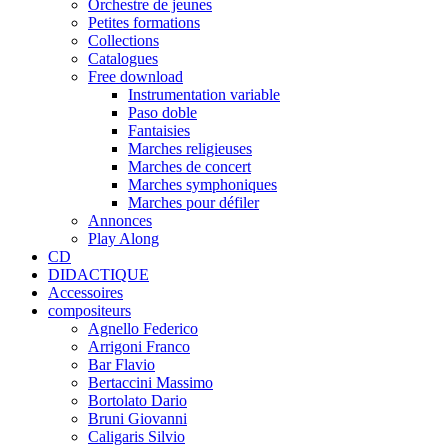
Orchestre de jeunes
Petites formations
Collections
Catalogues
Free download
Instrumentation variable
Paso doble
Fantaisies
Marches religieuses
Marches de concert
Marches symphoniques
Marches pour défiler
Annonces
Play Along
CD
DIDACTIQUE
Accessoires
compositeurs
Agnello Federico
Arrigoni Franco
Bar Flavio
Bertaccini Massimo
Bortolato Dario
Bruni Giovanni
Caligaris Silvio