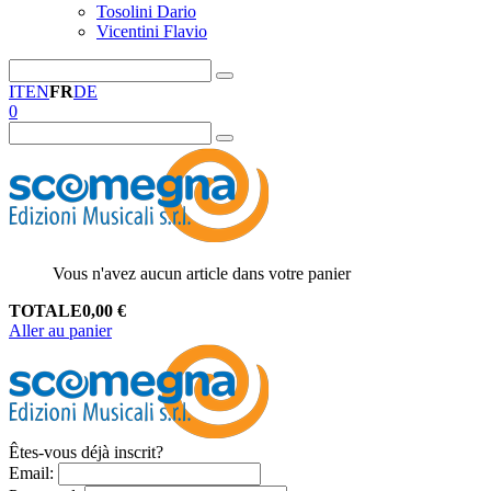
Tosolini Dario
Vicentini Flavio
IT
EN
FR
DE
0
Vous n'avez aucun article dans votre panier
TOTALE
0,00
€
Aller au panier
Êtes-vous déjà inscrit?
Email
: