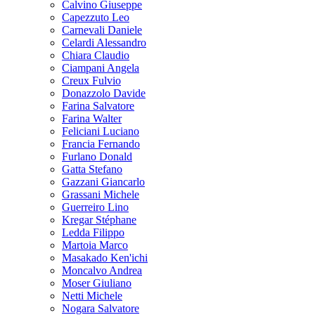
Calvino Giuseppe
Capezzuto Leo
Carnevali Daniele
Celardi Alessandro
Chiara Claudio
Ciampani Angela
Creux Fulvio
Donazzolo Davide
Farina Salvatore
Farina Walter
Feliciani Luciano
Francia Fernando
Furlano Donald
Gatta Stefano
Gazzani Giancarlo
Grassani Michele
Guerreiro Lino
Kregar Stéphane
Ledda Filippo
Martoia Marco
Masakado Ken'ichi
Moncalvo Andrea
Moser Giuliano
Netti Michele
Nogara Salvatore