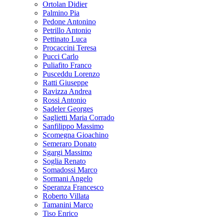
Ortolan Didier
Palmino Pia
Pedone Antonino
Petrillo Antonio
Pettinato Luca
Procaccini Teresa
Pucci Carlo
Puliafito Franco
Pusceddu Lorenzo
Ratti Giuseppe
Ravizza Andrea
Rossi Antonio
Sadeler Georges
Saglietti Maria Corrado
Sanfilippo Massimo
Scomegna Gioachino
Semeraro Donato
Sgargi Massimo
Soglia Renato
Somadossi Marco
Sormani Angelo
Speranza Francesco
Roberto Villata
Tamanini Marco
Tiso Enrico