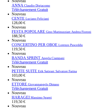
Nouveau
ANNA
Claudio Digiacomo
Téléchargement Gratuit
Nouveau
CENTE
Luciano Feliciani
128,00 €
Nouveau
FESTA POPOLARE
Gino Marinuzzi
arr. Andrea Fioroni
188,50 €
Nouveau
CONCERTINO PER OBOE
Lorenzo Pusceddu
119,50 €
Nouveau
BANDA SPRINT
Angela Ciampani
Téléchargement Gratuit
Nouveau
PETITE SUITE
Erik Satie
arr. Salvatore Farina
103,00 €
Nouveau
ETTORE
Giovannangelo Dimaso
Téléchargement Gratuit
Nouveau
HARAGEI
Massimo Sgargi
119,50 €
Nouveau