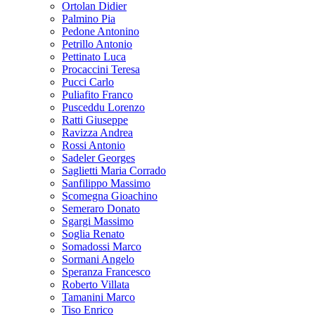
Ortolan Didier
Palmino Pia
Pedone Antonino
Petrillo Antonio
Pettinato Luca
Procaccini Teresa
Pucci Carlo
Puliafito Franco
Pusceddu Lorenzo
Ratti Giuseppe
Ravizza Andrea
Rossi Antonio
Sadeler Georges
Saglietti Maria Corrado
Sanfilippo Massimo
Scomegna Gioachino
Semeraro Donato
Sgargi Massimo
Soglia Renato
Somadossi Marco
Sormani Angelo
Speranza Francesco
Roberto Villata
Tamanini Marco
Tiso Enrico