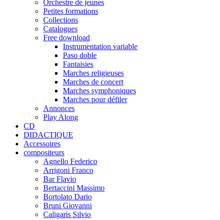
Orchestre de jeunes
Petites formations
Collections
Catalogues
Free download
Instrumentation variable
Paso doble
Fantaisies
Marches religieuses
Marches de concert
Marches symphoniques
Marches pour défiler
Annonces
Play Along
CD
DIDACTIQUE
Accessoires
compositeurs
Agnello Federico
Arrigoni Franco
Bar Flavio
Bertaccini Massimo
Bortolato Dario
Bruni Giovanni
Caligaris Silvio