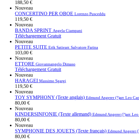
188,50 €
Nouveau
CONCERTINO PER OBOE
Lorenzo Pusceddu
119,50 €
Nouveau
BANDA SPRINT
Angela Ciampani
Téléchargement Gratuit
Nouveau
PETITE SUITE
Erik Satie
arr. Salvatore Farina
103,00 €
Nouveau
ETTORE
Giovannangelo Dimaso
Téléchargement Gratuit
Nouveau
HARAGEI
Massimo Sgargi
119,50 €
Nouveau
TOY SYMPHONY (Texte anglais)
Edmund Angerer (?)
arr. Leo Ca
80,00 €
Nouveau
KINDERSINFONIE (Texte allemand)
Edmund Angerer (?)
arr. Le
80,00 €
Nouveau
SYMPHONIE DES JOUETS (Texte français)
Edmund Angerer (
80,00 €