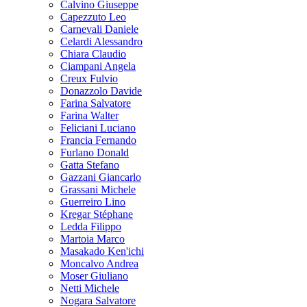
Calvino Giuseppe
Capezzuto Leo
Carnevali Daniele
Celardi Alessandro
Chiara Claudio
Ciampani Angela
Creux Fulvio
Donazzolo Davide
Farina Salvatore
Farina Walter
Feliciani Luciano
Francia Fernando
Furlano Donald
Gatta Stefano
Gazzani Giancarlo
Grassani Michele
Guerreiro Lino
Kregar Stéphane
Ledda Filippo
Martoia Marco
Masakado Ken'ichi
Moncalvo Andrea
Moser Giuliano
Netti Michele
Nogara Salvatore