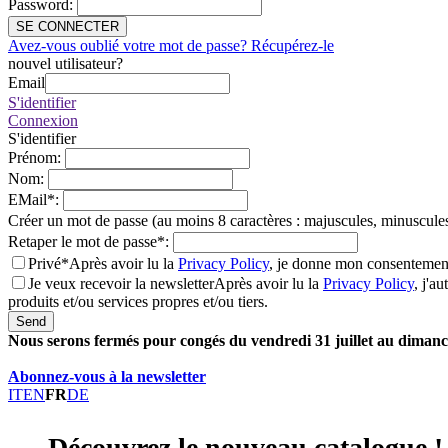
Password
:
SE CONNECTER
Avez-vous oublié votre mot de passe? Récupérez-le
nouvel utilisateur?
Email
S'identifier
Connexion
S'identifier
Prénom
:
Nom
:
EMail
*
:
Créer un mot de passe (au moins 8 caractères : majuscules, minuscules
Retaper le mot de passe
*
:
Privé*
Après avoir lu la
Privacy Policy
, je donne mon consentement
Je veux recevoir la newsletter
Après avoir lu la
Privacy Policy
, j'a
produits et/ou services propres et/ou tiers.
Send
Nous serons fermés pour congés du vendredi 31 juillet au dimanch
Abonnez-vous à la newsletter
IT
EN
FR
DE
Découvrez le nouveau catalogue !