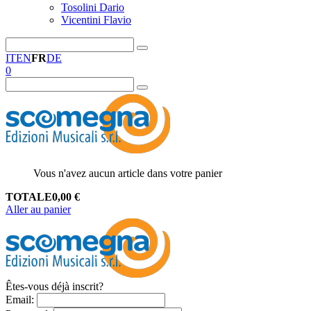
Tosolini Dario
Vicentini Flavio
IT
EN
FR
DE
0
Vous n'avez aucun article dans votre panier
TOTALE
0,00
€
Aller au panier
Êtes-vous déjà inscrit?
Email
: