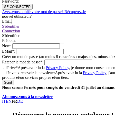
Password
:
SE CONNECTER
Avez-vous oublié votre mot de passe? Récupérez-le
nouvel utilisateur?
Email
S'identifier
Connexion
S'identifier
Prénom
:
Nom
:
EMail
*
:
Créer un mot de passe (au moins 8 caractères : majuscules, minuscules
Retaper le mot de passe
*
:
Privé*
Après avoir lu la
Privacy Policy
, je donne mon consentement
Je veux recevoir la newsletter
Après avoir lu la
Privacy Policy
, j'a
produits et/ou services propres et/ou tiers.
Send
Nous serons fermés pour congés du vendredi 31 juillet au dimanch
Abonnez-vous à la newsletter
IT
EN
FR
DE
Découvrez le nouveau catalogue !