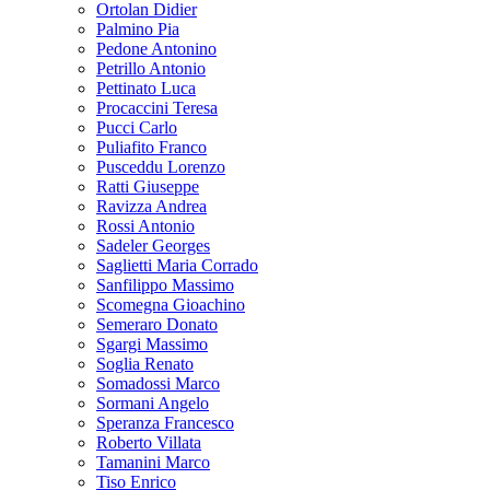
Ortolan Didier
Palmino Pia
Pedone Antonino
Petrillo Antonio
Pettinato Luca
Procaccini Teresa
Pucci Carlo
Puliafito Franco
Pusceddu Lorenzo
Ratti Giuseppe
Ravizza Andrea
Rossi Antonio
Sadeler Georges
Saglietti Maria Corrado
Sanfilippo Massimo
Scomegna Gioachino
Semeraro Donato
Sgargi Massimo
Soglia Renato
Somadossi Marco
Sormani Angelo
Speranza Francesco
Roberto Villata
Tamanini Marco
Tiso Enrico