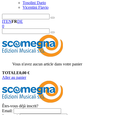
Tosolini Dario
Vicentini Flavio
IT
EN
FR
DE
0
Vous n'avez aucun article dans votre panier
TOTALE
0,00
€
Aller au panier
Êtes-vous déjà inscrit?
Email
: