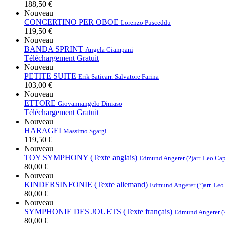
188,50 €
Nouveau
CONCERTINO PER OBOE
Lorenzo Pusceddu
119,50 €
Nouveau
BANDA SPRINT
Angela Ciampani
Téléchargement Gratuit
Nouveau
PETITE SUITE
Erik Satie
arr. Salvatore Farina
103,00 €
Nouveau
ETTORE
Giovannangelo Dimaso
Téléchargement Gratuit
Nouveau
HARAGEI
Massimo Sgargi
119,50 €
Nouveau
TOY SYMPHONY (Texte anglais)
Edmund Angerer (?)
arr. Leo Ca
80,00 €
Nouveau
KINDERSINFONIE (Texte allemand)
Edmund Angerer (?)
arr. Le
80,00 €
Nouveau
SYMPHONIE DES JOUETS (Texte français)
Edmund Angerer (
80,00 €