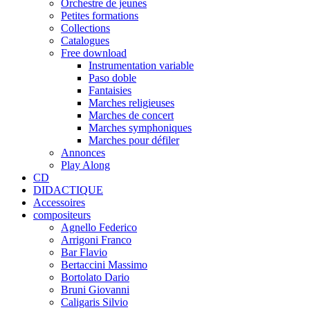
Orchestre de jeunes
Petites formations
Collections
Catalogues
Free download
Instrumentation variable
Paso doble
Fantaisies
Marches religieuses
Marches de concert
Marches symphoniques
Marches pour défiler
Annonces
Play Along
CD
DIDACTIQUE
Accessoires
compositeurs
Agnello Federico
Arrigoni Franco
Bar Flavio
Bertaccini Massimo
Bortolato Dario
Bruni Giovanni
Caligaris Silvio