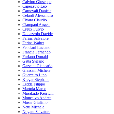
Calvino Giuseppe
Capezzuto Leo
Carnevali Daniele
Celardi Alessandro
Chiara Claudio
Ciampani Angela
Creux Fulvio
Donazzolo Davide
Farina Salvatore
Farina Walter
Feliciani Luciano
Francia Fernando
Furlano Donald
Gatta Stefano
Gazzani Giancarlo
Grassani Michele
Guerreiro Lino
Kregar Stéphane
Ledda Filippo
Martoia Marco
Masakado Ken'ichi
Moncalvo Andrea
Moser Giuliano
Netti Michele
Nogara Salvatore