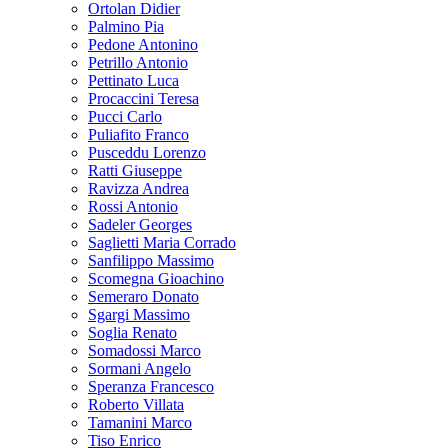
Ortolan Didier
Palmino Pia
Pedone Antonino
Petrillo Antonio
Pettinato Luca
Procaccini Teresa
Pucci Carlo
Puliafito Franco
Pusceddu Lorenzo
Ratti Giuseppe
Ravizza Andrea
Rossi Antonio
Sadeler Georges
Saglietti Maria Corrado
Sanfilippo Massimo
Scomegna Gioachino
Semeraro Donato
Sgargi Massimo
Soglia Renato
Somadossi Marco
Sormani Angelo
Speranza Francesco
Roberto Villata
Tamanini Marco
Tiso Enrico