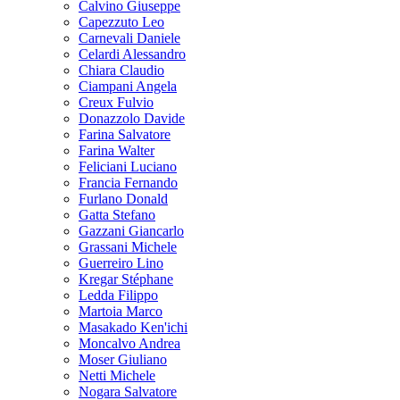
Calvino Giuseppe
Capezzuto Leo
Carnevali Daniele
Celardi Alessandro
Chiara Claudio
Ciampani Angela
Creux Fulvio
Donazzolo Davide
Farina Salvatore
Farina Walter
Feliciani Luciano
Francia Fernando
Furlano Donald
Gatta Stefano
Gazzani Giancarlo
Grassani Michele
Guerreiro Lino
Kregar Stéphane
Ledda Filippo
Martoia Marco
Masakado Ken'ichi
Moncalvo Andrea
Moser Giuliano
Netti Michele
Nogara Salvatore