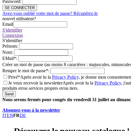
Password
:
SE CONNECTER
Avez-vous oublié votre mot de passe? Récupérez-le
nouvel utilisateur?
Email
S'identifier
Connexion
S'identifier
Prénom
:
Nom
:
EMail
*
:
Créer un mot de passe (au moins 8 caractères : majuscules, minuscules
Retaper le mot de passe
*
:
Privé*
Après avoir lu la
Privacy Policy
, je donne mon consentement
Je veux recevoir la newsletter
Après avoir lu la
Privacy Policy
, j'a
produits et/ou services propres et/ou tiers.
Send
Nous serons fermés pour congés du vendredi 31 juillet au dimanch
Abonnez-vous à la newsletter
IT
EN
FR
DE
Découvrez le nouveau catalogue !