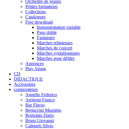
Orchestre de jeunes
Petites formations
Collections
Catalogues
Free download
Instrumentation variable
Paso doble
Fantaisies
Marches religieuses
Marches de concert
Marches symphoniques
Marches pour défiler
Annonces
Play Along
CD
DIDACTIQUE
Accessoires
compositeurs
Agnello Federico
Arrigoni Franco
Bar Flavio
Bertaccini Massimo
Bortolato Dario
Bruni Giovanni
Caligaris Silvio