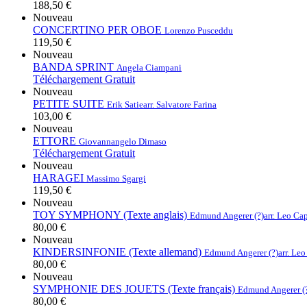
188,50 €
Nouveau
CONCERTINO PER OBOE
Lorenzo Pusceddu
119,50 €
Nouveau
BANDA SPRINT
Angela Ciampani
Téléchargement Gratuit
Nouveau
PETITE SUITE
Erik Satie
arr. Salvatore Farina
103,00 €
Nouveau
ETTORE
Giovannangelo Dimaso
Téléchargement Gratuit
Nouveau
HARAGEI
Massimo Sgargi
119,50 €
Nouveau
TOY SYMPHONY (Texte anglais)
Edmund Angerer (?)
arr. Leo Ca
80,00 €
Nouveau
KINDERSINFONIE (Texte allemand)
Edmund Angerer (?)
arr. Le
80,00 €
Nouveau
SYMPHONIE DES JOUETS (Texte français)
Edmund Angerer (
80,00 €