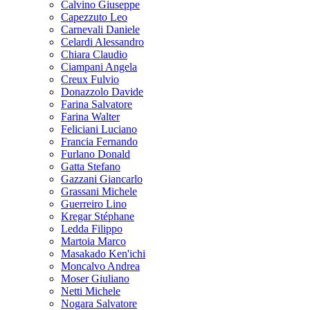
Calvino Giuseppe
Capezzuto Leo
Carnevali Daniele
Celardi Alessandro
Chiara Claudio
Ciampani Angela
Creux Fulvio
Donazzolo Davide
Farina Salvatore
Farina Walter
Feliciani Luciano
Francia Fernando
Furlano Donald
Gatta Stefano
Gazzani Giancarlo
Grassani Michele
Guerreiro Lino
Kregar Stéphane
Ledda Filippo
Martoia Marco
Masakado Ken'ichi
Moncalvo Andrea
Moser Giuliano
Netti Michele
Nogara Salvatore