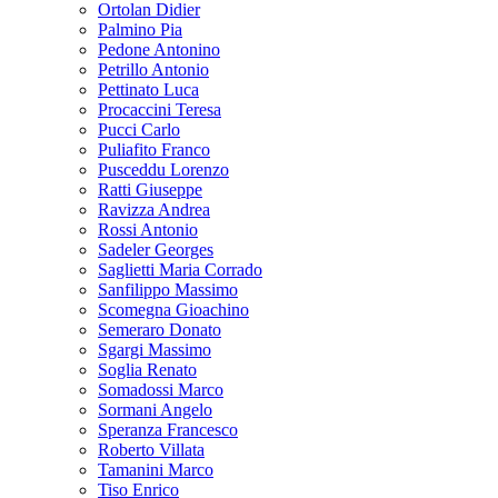
Ortolan Didier
Palmino Pia
Pedone Antonino
Petrillo Antonio
Pettinato Luca
Procaccini Teresa
Pucci Carlo
Puliafito Franco
Pusceddu Lorenzo
Ratti Giuseppe
Ravizza Andrea
Rossi Antonio
Sadeler Georges
Saglietti Maria Corrado
Sanfilippo Massimo
Scomegna Gioachino
Semeraro Donato
Sgargi Massimo
Soglia Renato
Somadossi Marco
Sormani Angelo
Speranza Francesco
Roberto Villata
Tamanini Marco
Tiso Enrico