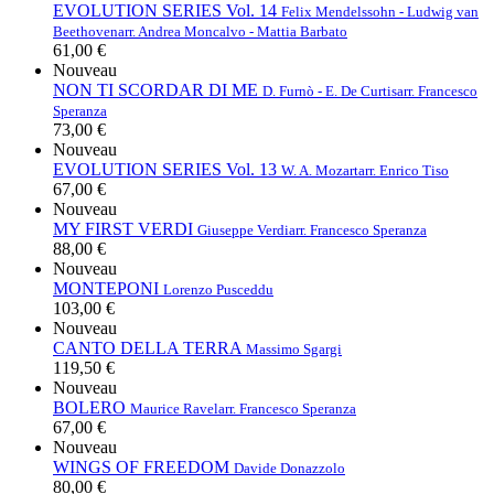
EVOLUTION SERIES Vol. 14
Felix Mendelssohn - Ludwig van
Beethoven
arr. Andrea Moncalvo - Mattia Barbato
61,00 €
Nouveau
NON TI SCORDAR DI ME
D. Furnò - E. De Curtis
arr. Francesco
Speranza
73,00 €
Nouveau
EVOLUTION SERIES Vol. 13
W. A. Mozart
arr. Enrico Tiso
67,00 €
Nouveau
MY FIRST VERDI
Giuseppe Verdi
arr. Francesco Speranza
88,00 €
Nouveau
MONTEPONI
Lorenzo Pusceddu
103,00 €
Nouveau
CANTO DELLA TERRA
Massimo Sgargi
119,50 €
Nouveau
BOLERO
Maurice Ravel
arr. Francesco Speranza
67,00 €
Nouveau
WINGS OF FREEDOM
Davide Donazzolo
80,00 €