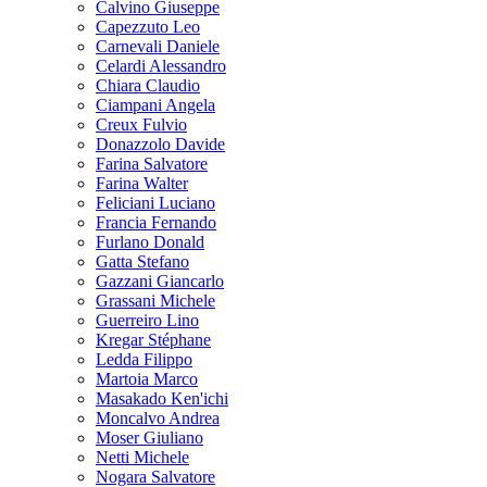
Calvino Giuseppe
Capezzuto Leo
Carnevali Daniele
Celardi Alessandro
Chiara Claudio
Ciampani Angela
Creux Fulvio
Donazzolo Davide
Farina Salvatore
Farina Walter
Feliciani Luciano
Francia Fernando
Furlano Donald
Gatta Stefano
Gazzani Giancarlo
Grassani Michele
Guerreiro Lino
Kregar Stéphane
Ledda Filippo
Martoia Marco
Masakado Ken'ichi
Moncalvo Andrea
Moser Giuliano
Netti Michele
Nogara Salvatore