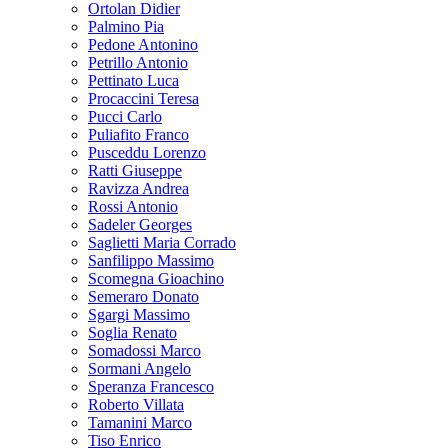
Ortolan Didier
Palmino Pia
Pedone Antonino
Petrillo Antonio
Pettinato Luca
Procaccini Teresa
Pucci Carlo
Puliafito Franco
Pusceddu Lorenzo
Ratti Giuseppe
Ravizza Andrea
Rossi Antonio
Sadeler Georges
Saglietti Maria Corrado
Sanfilippo Massimo
Scomegna Gioachino
Semeraro Donato
Sgargi Massimo
Soglia Renato
Somadossi Marco
Sormani Angelo
Speranza Francesco
Roberto Villata
Tamanini Marco
Tiso Enrico