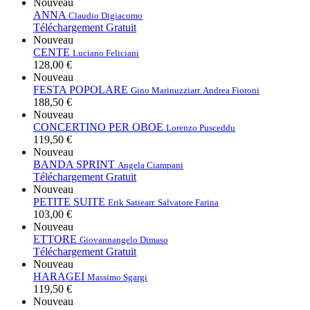
Nouveau
ANNA
Claudio Digiacomo
Téléchargement Gratuit
Nouveau
CENTE
Luciano Feliciani
128,00 €
Nouveau
FESTA POPOLARE
Gino Marinuzzi
arr. Andrea Fioroni
188,50 €
Nouveau
CONCERTINO PER OBOE
Lorenzo Pusceddu
119,50 €
Nouveau
BANDA SPRINT
Angela Ciampani
Téléchargement Gratuit
Nouveau
PETITE SUITE
Erik Satie
arr. Salvatore Farina
103,00 €
Nouveau
ETTORE
Giovannangelo Dimaso
Téléchargement Gratuit
Nouveau
HARAGEI
Massimo Sgargi
119,50 €
Nouveau