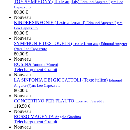
TOY SYMPHONY (Texte anglais)
Edmund Angerer (?)
arr. Leo
Capezzuto
80,00 €
Nouveau
KINDERSINFONIE (Texte allemand)
Edmund Angerer (?)
arr.
Leo Capezzuto
80,00 €
Nouveau
SYMPHONIE DES JOUETS (Texte français)
Edmund Angerer
(?)
arr. Leo Capezzuto
80,00 €
Nouveau
ROSINA
Antonio Moretti
Téléchargement Gratuit
Nouveau
LA SINFONIA DEI GIOCATTOLI (Texte italien)
Edmund
Angerer (?)
arr. Leo Capezzuto
80,00 €
Nouveau
CONCERTINO PER FLAUTO
Lorenzo Pusceddu
119,50 €
Nouveau
ROSSO MAGENTA
Angelo Giardina
Téléchargement Gratuit
Nouveau