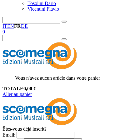
Tosolini Dario
Vicentini Flavio
IT
EN
FR
DE
0
Vous n'avez aucun article dans votre panier
TOTALE
0,00
€
Aller au panier
Êtes-vous déjà inscrit?
Email
: