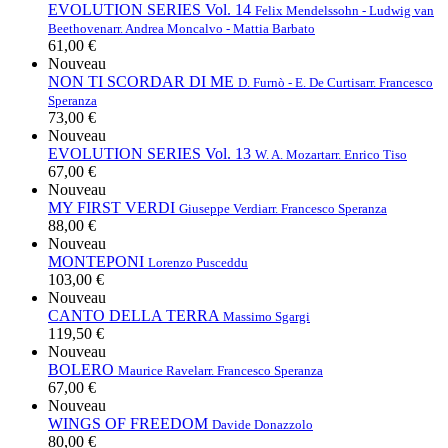
EVOLUTION SERIES Vol. 14
Felix Mendelssohn - Ludwig van
Beethoven
arr. Andrea Moncalvo - Mattia Barbato
61,00 €
Nouveau
NON TI SCORDAR DI ME
D. Furnò - E. De Curtis
arr. Francesco
Speranza
73,00 €
Nouveau
EVOLUTION SERIES Vol. 13
W. A. Mozart
arr. Enrico Tiso
67,00 €
Nouveau
MY FIRST VERDI
Giuseppe Verdi
arr. Francesco Speranza
88,00 €
Nouveau
MONTEPONI
Lorenzo Pusceddu
103,00 €
Nouveau
CANTO DELLA TERRA
Massimo Sgargi
119,50 €
Nouveau
BOLERO
Maurice Ravel
arr. Francesco Speranza
67,00 €
Nouveau
WINGS OF FREEDOM
Davide Donazzolo
80,00 €