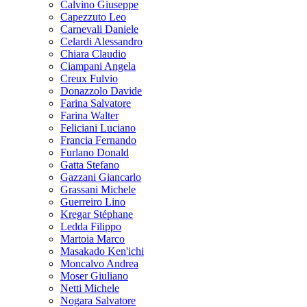
Calvino Giuseppe
Capezzuto Leo
Carnevali Daniele
Celardi Alessandro
Chiara Claudio
Ciampani Angela
Creux Fulvio
Donazzolo Davide
Farina Salvatore
Farina Walter
Feliciani Luciano
Francia Fernando
Furlano Donald
Gatta Stefano
Gazzani Giancarlo
Grassani Michele
Guerreiro Lino
Kregar Stéphane
Ledda Filippo
Martoia Marco
Masakado Ken'ichi
Moncalvo Andrea
Moser Giuliano
Netti Michele
Nogara Salvatore