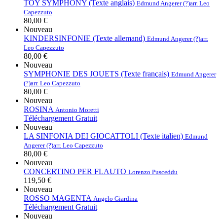
TOY SYMPHONY (Texte anglais)
Edmund Angerer (?)
arr. Leo
Capezzuto
80,00 €
Nouveau
KINDERSINFONIE (Texte allemand)
Edmund Angerer (?)
arr.
Leo Capezzuto
80,00 €
Nouveau
SYMPHONIE DES JOUETS (Texte français)
Edmund Angerer
(?)
arr. Leo Capezzuto
80,00 €
Nouveau
ROSINA
Antonio Moretti
Téléchargement Gratuit
Nouveau
LA SINFONIA DEI GIOCATTOLI (Texte italien)
Edmund
Angerer (?)
arr. Leo Capezzuto
80,00 €
Nouveau
CONCERTINO PER FLAUTO
Lorenzo Pusceddu
119,50 €
Nouveau
ROSSO MAGENTA
Angelo Giardina
Téléchargement Gratuit
Nouveau