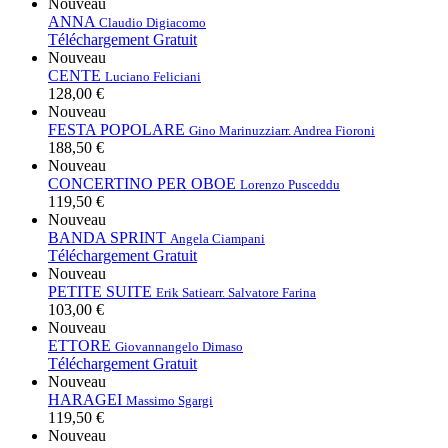
Nouveau
ANNA
Claudio Digiacomo
Téléchargement Gratuit
Nouveau
CENTE
Luciano Feliciani
128,00 €
Nouveau
FESTA POPOLARE
Gino Marinuzzi
arr. Andrea Fioroni
188,50 €
Nouveau
CONCERTINO PER OBOE
Lorenzo Pusceddu
119,50 €
Nouveau
BANDA SPRINT
Angela Ciampani
Téléchargement Gratuit
Nouveau
PETITE SUITE
Erik Satie
arr. Salvatore Farina
103,00 €
Nouveau
ETTORE
Giovannangelo Dimaso
Téléchargement Gratuit
Nouveau
HARAGEI
Massimo Sgargi
119,50 €
Nouveau