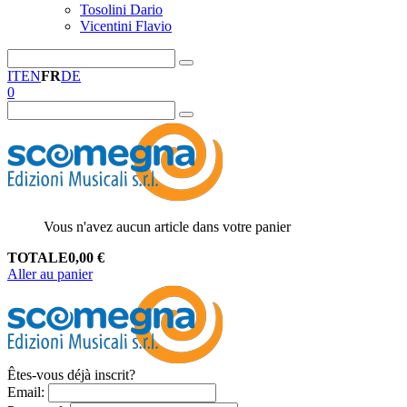
Tosolini Dario
Vicentini Flavio
IT
EN
FR
DE
0
Vous n'avez aucun article dans votre panier
TOTALE
0,00
€
Aller au panier
Êtes-vous déjà inscrit?
Email
: