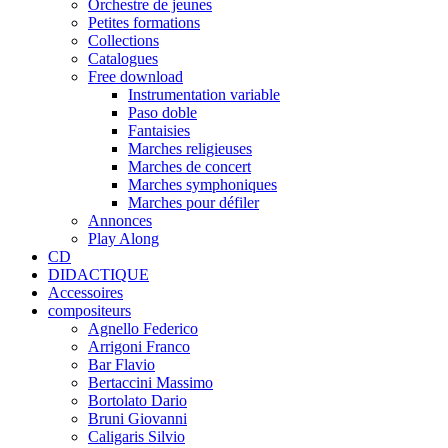
Orchestre de jeunes
Petites formations
Collections
Catalogues
Free download
Instrumentation variable
Paso doble
Fantaisies
Marches religieuses
Marches de concert
Marches symphoniques
Marches pour défiler
Annonces
Play Along
CD
DIDACTIQUE
Accessoires
compositeurs
Agnello Federico
Arrigoni Franco
Bar Flavio
Bertaccini Massimo
Bortolato Dario
Bruni Giovanni
Caligaris Silvio