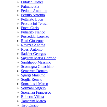
Ortolan Didier
Palmino Pia
Pedone Antonino
Petrillo Antonio
Pettinato Luca
Procaccini Teresa
Pucci Carlo
Puliafito Franco
Pusceddu Lorenzo
Ratti Giuseppe
Ravizza Andrea
Rossi Antonio
Sadeler Georges
Saglietti Maria Corrado
Sanfilippo Massimo
Scomegna Gioachino
Semeraro Donato
Sgargi Massimo
Soglia Renato
Somadossi Marco
Sormani Angelo
Speranza Francesco
Roberto Villata
Tamanini Marco
Tiso Enrico