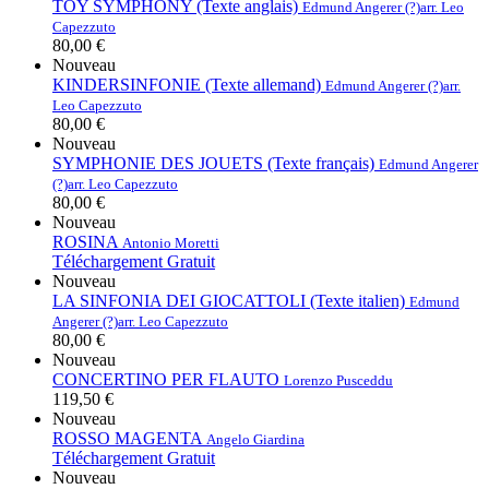
TOY SYMPHONY (Texte anglais)
Edmund Angerer (?)
arr. Leo
Capezzuto
80,00 €
Nouveau
KINDERSINFONIE (Texte allemand)
Edmund Angerer (?)
arr.
Leo Capezzuto
80,00 €
Nouveau
SYMPHONIE DES JOUETS (Texte français)
Edmund Angerer
(?)
arr. Leo Capezzuto
80,00 €
Nouveau
ROSINA
Antonio Moretti
Téléchargement Gratuit
Nouveau
LA SINFONIA DEI GIOCATTOLI (Texte italien)
Edmund
Angerer (?)
arr. Leo Capezzuto
80,00 €
Nouveau
CONCERTINO PER FLAUTO
Lorenzo Pusceddu
119,50 €
Nouveau
ROSSO MAGENTA
Angelo Giardina
Téléchargement Gratuit
Nouveau