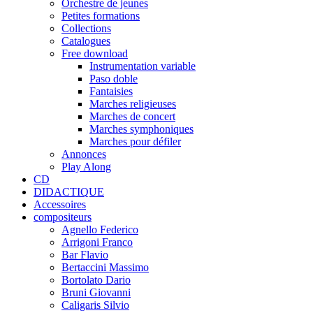
Orchestre de jeunes
Petites formations
Collections
Catalogues
Free download
Instrumentation variable
Paso doble
Fantaisies
Marches religieuses
Marches de concert
Marches symphoniques
Marches pour défiler
Annonces
Play Along
CD
DIDACTIQUE
Accessoires
compositeurs
Agnello Federico
Arrigoni Franco
Bar Flavio
Bertaccini Massimo
Bortolato Dario
Bruni Giovanni
Caligaris Silvio