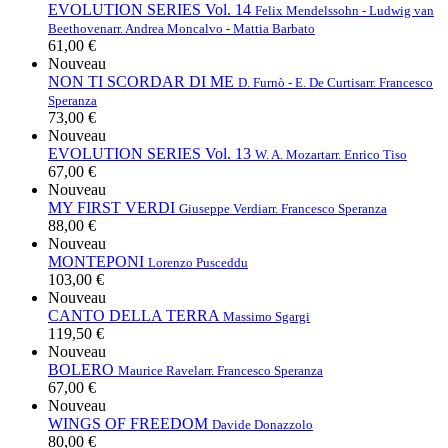
EVOLUTION SERIES Vol. 14
Felix Mendelssohn - Ludwig van
Beethoven
arr. Andrea Moncalvo - Mattia Barbato
61,00 €
Nouveau
NON TI SCORDAR DI ME
D. Furnò - E. De Curtis
arr. Francesco
Speranza
73,00 €
Nouveau
EVOLUTION SERIES Vol. 13
W. A. Mozart
arr. Enrico Tiso
67,00 €
Nouveau
MY FIRST VERDI
Giuseppe Verdi
arr. Francesco Speranza
88,00 €
Nouveau
MONTEPONI
Lorenzo Pusceddu
103,00 €
Nouveau
CANTO DELLA TERRA
Massimo Sgargi
119,50 €
Nouveau
BOLERO
Maurice Ravel
arr. Francesco Speranza
67,00 €
Nouveau
WINGS OF FREEDOM
Davide Donazzolo
80,00 €