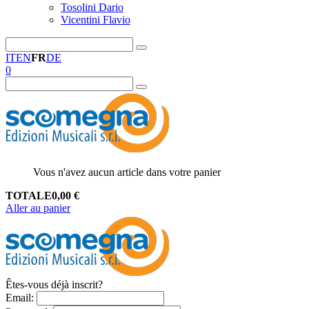
Tosolini Dario
Vicentini Flavio
IT
EN
FR
DE
0
Vous n'avez aucun article dans votre panier
TOTALE
0,00
€
Aller au panier
Êtes-vous déjà inscrit?
Email
: