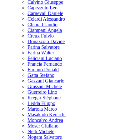
Calvino Giuseppe
Capezzuto Leo
Carnevali Daniele
Celardi Alessandro
Chiara Claudio
Ciampani Angela
Creux Fulvio
Donazzolo Davide
Farina Salvatore
Farina Walter
Feliciani Luciano
Francia Fernando
Furlano Donald
Gatta Stefano
Gazzani Giancarlo
Grassani Michele
Guerreiro Lino
Kregar Stéphane
Ledda Filippo
Martoia Marco
Masakado Ken'ichi
Moncalvo Andrea
Moser Giuliano
Netti Michele
Nogara Salvatore