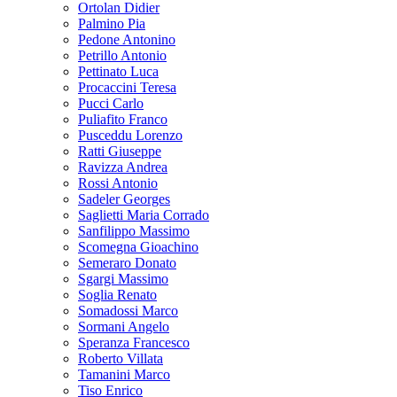
Ortolan Didier
Palmino Pia
Pedone Antonino
Petrillo Antonio
Pettinato Luca
Procaccini Teresa
Pucci Carlo
Puliafito Franco
Pusceddu Lorenzo
Ratti Giuseppe
Ravizza Andrea
Rossi Antonio
Sadeler Georges
Saglietti Maria Corrado
Sanfilippo Massimo
Scomegna Gioachino
Semeraro Donato
Sgargi Massimo
Soglia Renato
Somadossi Marco
Sormani Angelo
Speranza Francesco
Roberto Villata
Tamanini Marco
Tiso Enrico