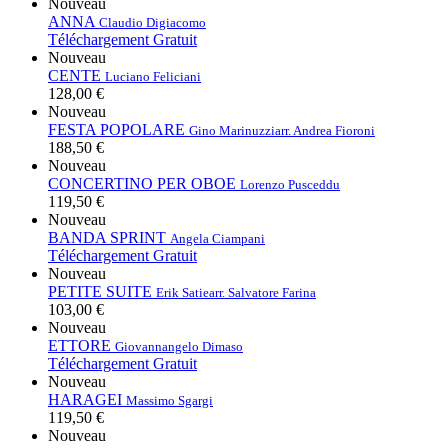
Nouveau
ANNA
Claudio Digiacomo
Téléchargement Gratuit
Nouveau
CENTE
Luciano Feliciani
128,00 €
Nouveau
FESTA POPOLARE
Gino Marinuzzi
arr. Andrea Fioroni
188,50 €
Nouveau
CONCERTINO PER OBOE
Lorenzo Pusceddu
119,50 €
Nouveau
BANDA SPRINT
Angela Ciampani
Téléchargement Gratuit
Nouveau
PETITE SUITE
Erik Satie
arr. Salvatore Farina
103,00 €
Nouveau
ETTORE
Giovannangelo Dimaso
Téléchargement Gratuit
Nouveau
HARAGEI
Massimo Sgargi
119,50 €
Nouveau