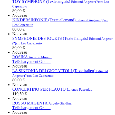
TOY SYMPHONY (Texte anglais)
Edmund Angerer (?)
arr. Leo
Capezzuto
80,00 €
Nouveau
KINDERSINFONIE (Texte allemand)
Edmund Angerer (?)
arr.
Leo Capezzuto
80,00 €
Nouveau
SYMPHONIE DES JOUETS (Texte français)
Edmund Angerer
(?)
arr. Leo Capezzuto
80,00 €
Nouveau
ROSINA
Antonio Moretti
Téléchargement Gratuit
Nouveau
LA SINFONIA DEI GIOCATTOLI (Texte italien)
Edmund
Angerer (?)
arr. Leo Capezzuto
80,00 €
Nouveau
CONCERTINO PER FLAUTO
Lorenzo Pusceddu
119,50 €
Nouveau
ROSSO MAGENTA
Angelo Giardina
Téléchargement Gratuit
Nouveau