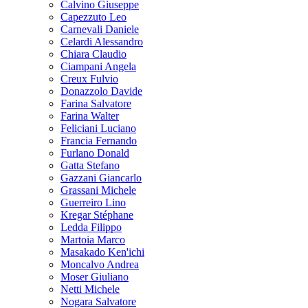
Calvino Giuseppe
Capezzuto Leo
Carnevali Daniele
Celardi Alessandro
Chiara Claudio
Ciampani Angela
Creux Fulvio
Donazzolo Davide
Farina Salvatore
Farina Walter
Feliciani Luciano
Francia Fernando
Furlano Donald
Gatta Stefano
Gazzani Giancarlo
Grassani Michele
Guerreiro Lino
Kregar Stéphane
Ledda Filippo
Martoia Marco
Masakado Ken'ichi
Moncalvo Andrea
Moser Giuliano
Netti Michele
Nogara Salvatore