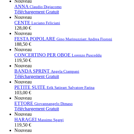
Nouveau
ANNA
Claudio Digiacomo
Téléchargement Gratuit
Nouveau
CENTE
Luciano Feliciani
128,00 €
Nouveau
FESTA POPOLARE
Gino Marinuzzi
arr. Andrea Fioroni
188,50 €
Nouveau
CONCERTINO PER OBOE
Lorenzo Pusceddu
119,50 €
Nouveau
BANDA SPRINT
Angela Ciampani
Téléchargement Gratuit
Nouveau
PETITE SUITE
Erik Satie
arr. Salvatore Farina
103,00 €
Nouveau
ETTORE
Giovannangelo Dimaso
Téléchargement Gratuit
Nouveau
HARAGEI
Massimo Sgargi
119,50 €
Nouveau