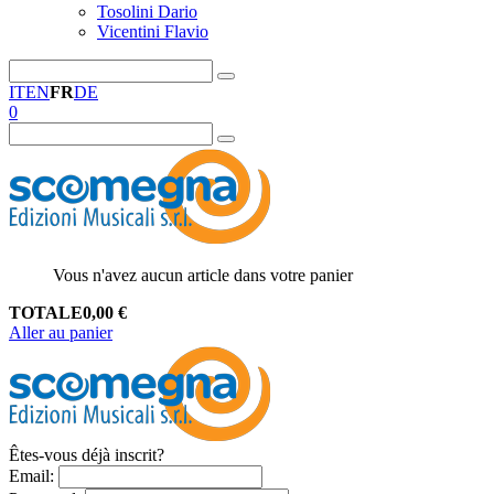
Tosolini Dario
Vicentini Flavio
IT
EN
FR
DE
0
Vous n'avez aucun article dans votre panier
TOTALE
0,00
€
Aller au panier
Êtes-vous déjà inscrit?
Email
: