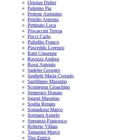
Ortolan Didier
Palmino Pia
Pedone Antonino
Petrillo Antonio
Pettinato Luca
Procaccini Teresa
Pucci Carlo
Puliafito Franco
Pusceddu Lorenzo
Ratti Giuseppe
Ravizza Andrea
Rossi Antonio
Sadeler Georges
Saglietti Maria Corrado
Sanfilippo Massimo
Scomegna Gioachino
Semeraro Donato
Sgargi Massimo
Soglia Renato
Somadossi Marco
Sormani Angelo
Speranza Francesco
Roberto Villata
Tamanini Marco
Tiso Enrico