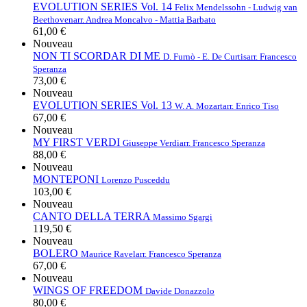
EVOLUTION SERIES Vol. 14
Felix Mendelssohn - Ludwig van
Beethoven
arr. Andrea Moncalvo - Mattia Barbato
61,00 €
Nouveau
NON TI SCORDAR DI ME
D. Furnò - E. De Curtis
arr. Francesco
Speranza
73,00 €
Nouveau
EVOLUTION SERIES Vol. 13
W. A. Mozart
arr. Enrico Tiso
67,00 €
Nouveau
MY FIRST VERDI
Giuseppe Verdi
arr. Francesco Speranza
88,00 €
Nouveau
MONTEPONI
Lorenzo Pusceddu
103,00 €
Nouveau
CANTO DELLA TERRA
Massimo Sgargi
119,50 €
Nouveau
BOLERO
Maurice Ravel
arr. Francesco Speranza
67,00 €
Nouveau
WINGS OF FREEDOM
Davide Donazzolo
80,00 €