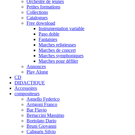
Orchestre de jeunes
Petites formations
Collections
Catalogues
Free download
Instrumentation variable
Paso doble
Fantaisies
Marches religieuses
Marches de concert
Marches symphoniques
Marches pour défiler
Annonces
Play Along
CD
DIDACTIQUE
Accessoires
compositeurs
Agnello Federico
Arrigoni Franco
Bar Flavio
Bertaccini Massimo
Bortolato Dario
Bruni Giovanni
Caligaris Silvio