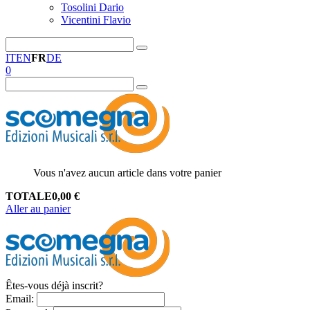
Tosolini Dario
Vicentini Flavio
IT
EN
FR
DE
0
Vous n'avez aucun article dans votre panier
TOTALE
0,00
€
Aller au panier
Êtes-vous déjà inscrit?
Email
: