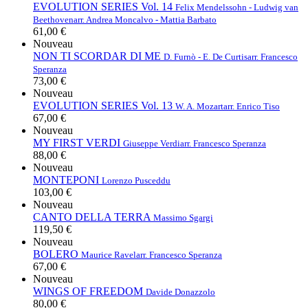
EVOLUTION SERIES Vol. 14
Felix Mendelssohn - Ludwig van
Beethoven
arr. Andrea Moncalvo - Mattia Barbato
61,00 €
Nouveau
NON TI SCORDAR DI ME
D. Furnò - E. De Curtis
arr. Francesco
Speranza
73,00 €
Nouveau
EVOLUTION SERIES Vol. 13
W. A. Mozart
arr. Enrico Tiso
67,00 €
Nouveau
MY FIRST VERDI
Giuseppe Verdi
arr. Francesco Speranza
88,00 €
Nouveau
MONTEPONI
Lorenzo Pusceddu
103,00 €
Nouveau
CANTO DELLA TERRA
Massimo Sgargi
119,50 €
Nouveau
BOLERO
Maurice Ravel
arr. Francesco Speranza
67,00 €
Nouveau
WINGS OF FREEDOM
Davide Donazzolo
80,00 €