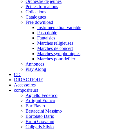
Orchestre de jeunes
Petites formations
Collections
Catalogues
Free download
Instrumentation variable
Paso doble
Fantaisies
Marches religieuses
Marches de concert
Marches symphoniques
Marches pour défiler
Annonces
Play Along
CD
DIDACTIQUE
Accessoires
compositeurs
Agnello Federico
Arrigoni Franco
Bar Flavio
Bertaccini Massimo
Bortolato Dario
Bruni Giovanni
Caligaris Silvio