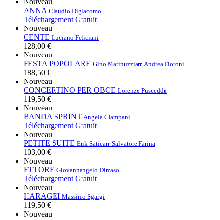
Nouveau
ANNA
Claudio Digiacomo
Téléchargement Gratuit
Nouveau
CENTE
Luciano Feliciani
128,00 €
Nouveau
FESTA POPOLARE
Gino Marinuzzi
arr. Andrea Fioroni
188,50 €
Nouveau
CONCERTINO PER OBOE
Lorenzo Pusceddu
119,50 €
Nouveau
BANDA SPRINT
Angela Ciampani
Téléchargement Gratuit
Nouveau
PETITE SUITE
Erik Satie
arr. Salvatore Farina
103,00 €
Nouveau
ETTORE
Giovannangelo Dimaso
Téléchargement Gratuit
Nouveau
HARAGEI
Massimo Sgargi
119,50 €
Nouveau