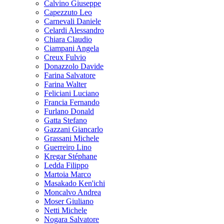
Calvino Giuseppe
Capezzuto Leo
Carnevali Daniele
Celardi Alessandro
Chiara Claudio
Ciampani Angela
Creux Fulvio
Donazzolo Davide
Farina Salvatore
Farina Walter
Feliciani Luciano
Francia Fernando
Furlano Donald
Gatta Stefano
Gazzani Giancarlo
Grassani Michele
Guerreiro Lino
Kregar Stéphane
Ledda Filippo
Martoia Marco
Masakado Ken'ichi
Moncalvo Andrea
Moser Giuliano
Netti Michele
Nogara Salvatore