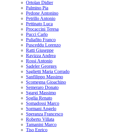
Ortolan Didier
Palmino Pia
Pedone Antonino
Petrillo Antonio
Pettinato Luca
Procaccini Teresa
Pucci Carlo
Puliafito Franco
Pusceddu Lorenzo
Ratti Giuseppe
Ravizza Andrea
Rossi Antonio
Sadeler Georges
Saglietti Maria Corrado
Sanfilippo Massimo
Scomegna Gioachino
Semeraro Donato
Sgargi Massimo
Soglia Renato
Somadossi Marco
Sormani Angelo
Speranza Francesco
Roberto Villata
Tamanini Marco
Tiso Enrico