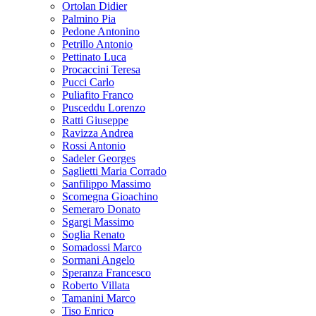
Ortolan Didier
Palmino Pia
Pedone Antonino
Petrillo Antonio
Pettinato Luca
Procaccini Teresa
Pucci Carlo
Puliafito Franco
Pusceddu Lorenzo
Ratti Giuseppe
Ravizza Andrea
Rossi Antonio
Sadeler Georges
Saglietti Maria Corrado
Sanfilippo Massimo
Scomegna Gioachino
Semeraro Donato
Sgargi Massimo
Soglia Renato
Somadossi Marco
Sormani Angelo
Speranza Francesco
Roberto Villata
Tamanini Marco
Tiso Enrico