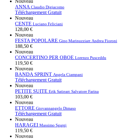
Nouveau
ANNA
Claudio Digiacomo
Téléchargement Gratuit
Nouveau
CENTE
Luciano Feliciani
128,00 €
Nouveau
FESTA POPOLARE
Gino Marinuzzi
arr. Andrea Fioroni
188,50 €
Nouveau
CONCERTINO PER OBOE
Lorenzo Pusceddu
119,50 €
Nouveau
BANDA SPRINT
Angela Ciampani
Téléchargement Gratuit
Nouveau
PETITE SUITE
Erik Satie
arr. Salvatore Farina
103,00 €
Nouveau
ETTORE
Giovannangelo Dimaso
Téléchargement Gratuit
Nouveau
HARAGEI
Massimo Sgargi
119,50 €
Nouveau