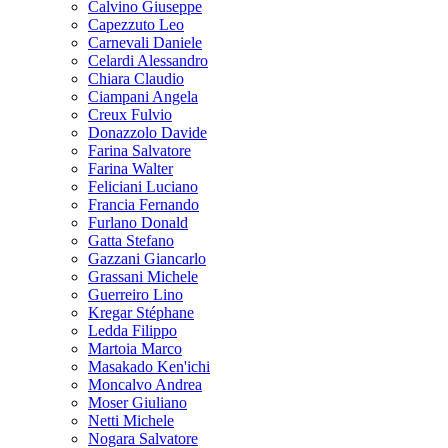
Calvino Giuseppe
Capezzuto Leo
Carnevali Daniele
Celardi Alessandro
Chiara Claudio
Ciampani Angela
Creux Fulvio
Donazzolo Davide
Farina Salvatore
Farina Walter
Feliciani Luciano
Francia Fernando
Furlano Donald
Gatta Stefano
Gazzani Giancarlo
Grassani Michele
Guerreiro Lino
Kregar Stéphane
Ledda Filippo
Martoia Marco
Masakado Ken'ichi
Moncalvo Andrea
Moser Giuliano
Netti Michele
Nogara Salvatore