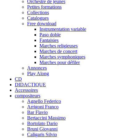
Orchestre de jeunes
Petites formations
Collections
Catalogues
Free download
Instrumentation variable
Paso doble
Fantaisies
Marches religieuses
Marches de concert
Marches symphoniques
Marches pour défiler
Annonces
Play Along
CD
DIDACTIQUE
Accessoires
compositeurs
Agnello Federico
Arrigoni Franco
Bar Flavio
Bertaccini Massimo
Bortolato Dario
Bruni Giovanni
Caligaris Silvio