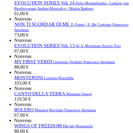
EVOLUTION SERIES Vol. 14
Felix Mendelssohn - Ludwig van
Beethoven
arr. Andrea Moncalvo - Mattia Barbato
61,00 €
Nouveau
NON TI SCORDAR DI ME
D. Furnò - E. De Curtis
arr. Francesco
Speranza
73,00 €
Nouveau
EVOLUTION SERIES Vol. 13
W. A. Mozart
arr. Enrico Tiso
67,00 €
Nouveau
MY FIRST VERDI
Giuseppe Verdi
arr. Francesco Speranza
88,00 €
Nouveau
MONTEPONI
Lorenzo Pusceddu
103,00 €
Nouveau
CANTO DELLA TERRA
Massimo Sgargi
119,50 €
Nouveau
BOLERO
Maurice Ravel
arr. Francesco Speranza
67,00 €
Nouveau
WINGS OF FREEDOM
Davide Donazzolo
80,00 €