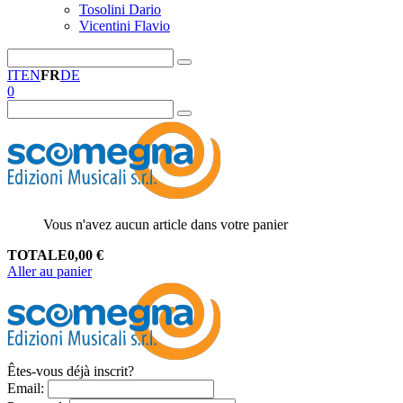
Tosolini Dario
Vicentini Flavio
IT
EN
FR
DE
0
Vous n'avez aucun article dans votre panier
TOTALE
0,00
€
Aller au panier
Êtes-vous déjà inscrit?
Email
: