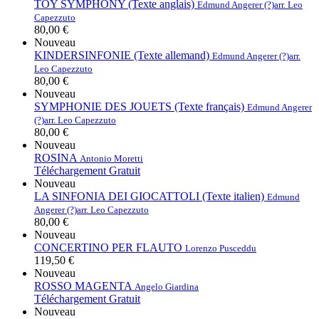
TOY SYMPHONY (Texte anglais)
Edmund Angerer (?)
arr. Leo
Capezzuto
80,00 €
Nouveau
KINDERSINFONIE (Texte allemand)
Edmund Angerer (?)
arr.
Leo Capezzuto
80,00 €
Nouveau
SYMPHONIE DES JOUETS (Texte français)
Edmund Angerer
(?)
arr. Leo Capezzuto
80,00 €
Nouveau
ROSINA
Antonio Moretti
Téléchargement Gratuit
Nouveau
LA SINFONIA DEI GIOCATTOLI (Texte italien)
Edmund
Angerer (?)
arr. Leo Capezzuto
80,00 €
Nouveau
CONCERTINO PER FLAUTO
Lorenzo Pusceddu
119,50 €
Nouveau
ROSSO MAGENTA
Angelo Giardina
Téléchargement Gratuit
Nouveau