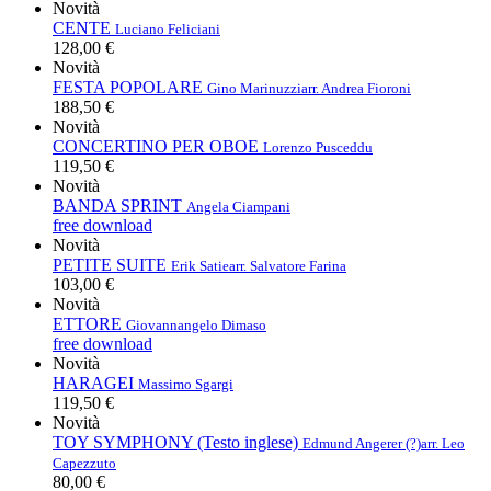
Novità
CENTE
Luciano Feliciani
128,00 €
Novità
FESTA POPOLARE
Gino Marinuzzi
arr. Andrea Fioroni
188,50 €
Novità
CONCERTINO PER OBOE
Lorenzo Pusceddu
119,50 €
Novità
BANDA SPRINT
Angela Ciampani
free download
Novità
PETITE SUITE
Erik Satie
arr. Salvatore Farina
103,00 €
Novità
ETTORE
Giovannangelo Dimaso
free download
Novità
HARAGEI
Massimo Sgargi
119,50 €
Novità
TOY SYMPHONY (Testo inglese)
Edmund Angerer (?)
arr. Leo
Capezzuto
80,00 €