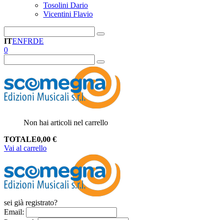
Tosolini Dario
Vicentini Flavio
IT
EN
FR
DE
0
Non hai articoli nel carrello
TOTALE
0,00
€
Vai al carrello
sei già registrato?
Email
: