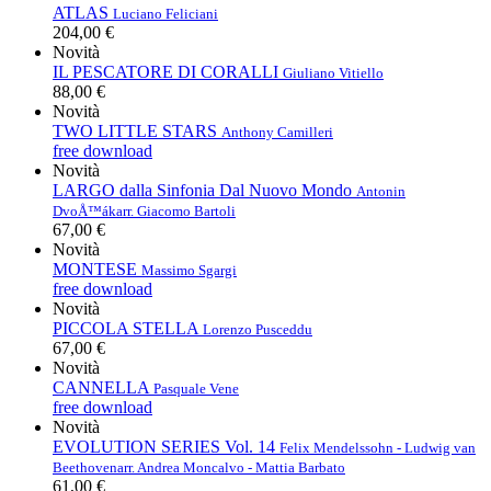
ATLAS
Luciano Feliciani
204,00 €
Novità
IL PESCATORE DI CORALLI
Giuliano Vitiello
88,00 €
Novità
TWO LITTLE STARS
Anthony Camilleri
free download
Novità
LARGO dalla Sinfonia Dal Nuovo Mondo
Antonin
DvoÅ™ák
arr. Giacomo Bartoli
67,00 €
Novità
MONTESE
Massimo Sgargi
free download
Novità
PICCOLA STELLA
Lorenzo Pusceddu
67,00 €
Novità
CANNELLA
Pasquale Vene
free download
Novità
EVOLUTION SERIES Vol. 14
Felix Mendelssohn - Ludwig van
Beethoven
arr. Andrea Moncalvo - Mattia Barbato
61,00 €