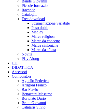
Bande Giovanili
Piccole formazioni
Raccolte
Cataloghi
Free download
Strumentazione variabile
Paso doble
Medley
Marce religiose
Marce da concerto
Marce sinfoniche
Marce da sfilata
Novità
Play Along
CD
DIDATTICA
Accessori
Compositori
Agnello Federico
Arrigoni Franco
Bar Flavio
Bertaccini Massimo
Bortolato Dario
Bruni Giovanni
Caligaris Silvio