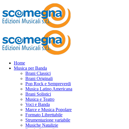
Home
Musica per Banda
Brani Classici
Brani Originali
Pop Rock e Sempreverdi
Musica Latino Americana
Brani Solistici
Musica e Teatro
Voci e Banda
Marce e Musica Popolare
Formato Librettabile
Strumentazione variabile
Musiche Natalizie