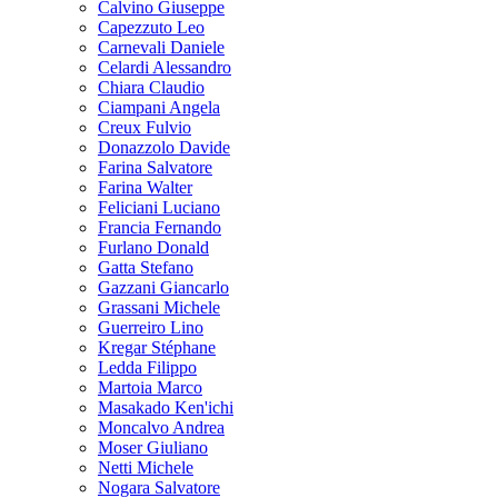
Calvino Giuseppe
Capezzuto Leo
Carnevali Daniele
Celardi Alessandro
Chiara Claudio
Ciampani Angela
Creux Fulvio
Donazzolo Davide
Farina Salvatore
Farina Walter
Feliciani Luciano
Francia Fernando
Furlano Donald
Gatta Stefano
Gazzani Giancarlo
Grassani Michele
Guerreiro Lino
Kregar Stéphane
Ledda Filippo
Martoia Marco
Masakado Ken'ichi
Moncalvo Andrea
Moser Giuliano
Netti Michele
Nogara Salvatore