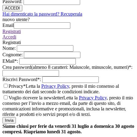
Password
:
ACCEDI
Hai dimenticato la password? Recuperala
nuovo utente?
Email
Registrati
Accedi
Registrati
Nome
:
Cognome
:
EMail
*
:
Crea password(almeno 8 caratteri: Maiuscole, minuscole, numeri)
*
:
Riscrivi Password
*
:
Privacy*
Letta la
Privacy Policy
, presto il mio consenso al
trattamento dei dati secondo le condizioni indicate.
Voglio ricevere la newsletter
Letta la
Privacy Policy
, presto il mio
consenso per l’invio a mezzo email, da parte di questo sito, di
comunicazioni informative e promozionali, inclusa la newsletter,
riferite a prodotti e/o servizi propri e/o di terzi.
Invia
Siamo chiusi per ferie da venerdì 31 luglio a domenica 30 agosto
compresi. Riapriamo lunedì 31 agosto.