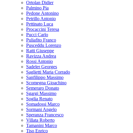
Ortolan Didier
Palmino Pia
Pedone Antonino
Petrillo Antonio
Pettinato Luca
Procaccini Teresa
Pucci Carlo
Puliafito Franco
Pusceddu Lorenzo
Ratti Giuseppe
Ravizza Andrea
Rossi Antonio
Sadeler Georges
Saglietti Maria Corrado
Sanfilippo Massimo
Scomegna Gioachino
Semeraro Donato
Sgargi Massimo
Soglia Renato
Somadossi Marco
Sormani Angelo
Speranza Francesco
Villata Roberto
Tamanini Marco
Tiso Enrico