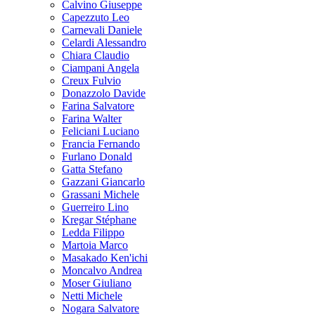
Calvino Giuseppe
Capezzuto Leo
Carnevali Daniele
Celardi Alessandro
Chiara Claudio
Ciampani Angela
Creux Fulvio
Donazzolo Davide
Farina Salvatore
Farina Walter
Feliciani Luciano
Francia Fernando
Furlano Donald
Gatta Stefano
Gazzani Giancarlo
Grassani Michele
Guerreiro Lino
Kregar Stéphane
Ledda Filippo
Martoia Marco
Masakado Ken'ichi
Moncalvo Andrea
Moser Giuliano
Netti Michele
Nogara Salvatore