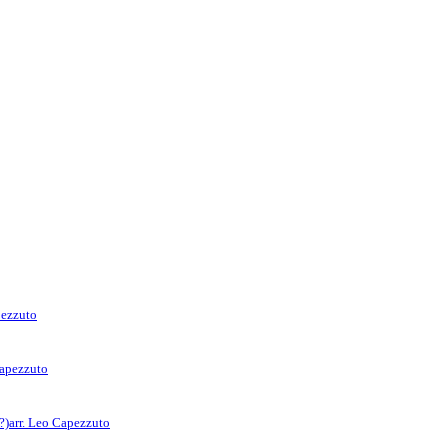
pezzuto
Capezzuto
?)
arr. Leo Capezzuto