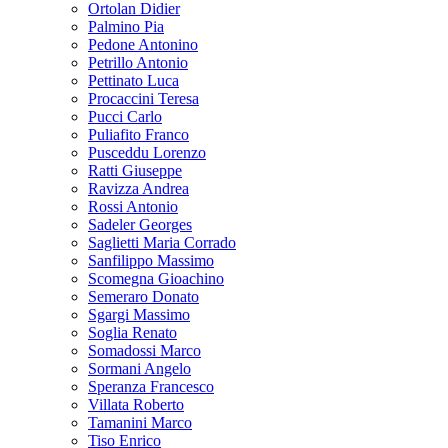
Ortolan Didier
Palmino Pia
Pedone Antonino
Petrillo Antonio
Pettinato Luca
Procaccini Teresa
Pucci Carlo
Puliafito Franco
Pusceddu Lorenzo
Ratti Giuseppe
Ravizza Andrea
Rossi Antonio
Sadeler Georges
Saglietti Maria Corrado
Sanfilippo Massimo
Scomegna Gioachino
Semeraro Donato
Sgargi Massimo
Soglia Renato
Somadossi Marco
Sormani Angelo
Speranza Francesco
Villata Roberto
Tamanini Marco
Tiso Enrico