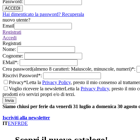
Password
:
ACCEDI
Hai dimenticato la password? Recuperala
nuovo utente?
Email
Registrati
Accedi
Registrati
Nome
:
Cognome
:
EMail
*
:
Crea password(almeno 8 caratteri: Maiuscole, minuscole, numeri)
*
:
Riscrivi Password
*
:
Privacy*
Letta la
Privacy Policy
, presto il mio consenso al trattame
Voglio ricevere la newsletter
Letta la
Privacy Policy
, presto il mio 
prodotti e/o servizi propri e/o di terzi.
Invia
Siamo chiusi per ferie da venerdì 31 luglio a domenica 30 agosto
Iscriviti alla newsletter
IT
EN
FR
DE
Scopri il nuovo catalogo!