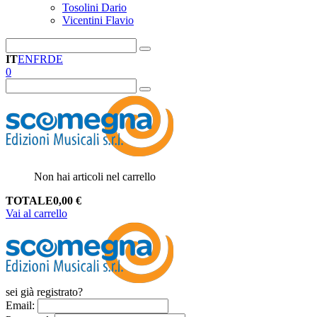
Tosolini Dario
Vicentini Flavio
IT
EN
FR
DE
0
Non hai articoli nel carrello
TOTALE
0,00
€
Vai al carrello
sei già registrato?
Email
: