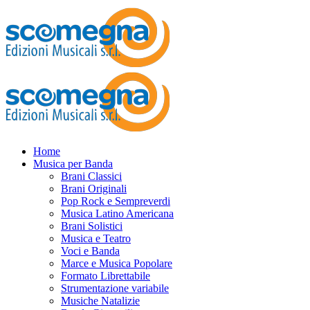
Home
Musica per Banda
Brani Classici
Brani Originali
Pop Rock e Sempreverdi
Musica Latino Americana
Brani Solistici
Musica e Teatro
Voci e Banda
Marce e Musica Popolare
Formato Librettabile
Strumentazione variabile
Musiche Natalizie