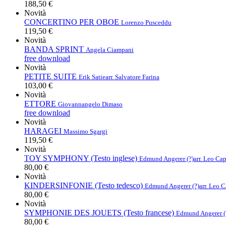
188,50 €
Novità
CONCERTINO PER OBOE
Lorenzo Pusceddu
119,50 €
Novità
BANDA SPRINT
Angela Ciampani
free download
Novità
PETITE SUITE
Erik Satie
arr. Salvatore Farina
103,00 €
Novità
ETTORE
Giovannangelo Dimaso
free download
Novità
HARAGEI
Massimo Sgargi
119,50 €
Novità
TOY SYMPHONY (Testo inglese)
Edmund Angerer (?)
arr. Leo Ca
80,00 €
Novità
KINDERSINFONIE (Testo tedesco)
Edmund Angerer (?)
arr. Leo 
80,00 €
Novità
SYMPHONIE DES JOUETS (Testo francese)
Edmund Angerer (
80,00 €