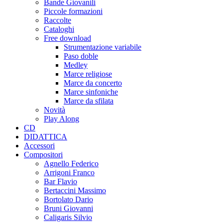
Bande Giovanili
Piccole formazioni
Raccolte
Cataloghi
Free download
Strumentazione variabile
Paso doble
Medley
Marce religiose
Marce da concerto
Marce sinfoniche
Marce da sfilata
Novità
Play Along
CD
DIDATTICA
Accessori
Compositori
Agnello Federico
Arrigoni Franco
Bar Flavio
Bertaccini Massimo
Bortolato Dario
Bruni Giovanni
Caligaris Silvio