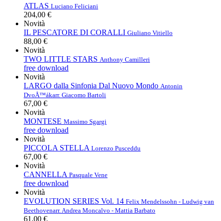
ATLAS
Luciano Feliciani
204,00 €
Novità
IL PESCATORE DI CORALLI
Giuliano Vitiello
88,00 €
Novità
TWO LITTLE STARS
Anthony Camilleri
free download
Novità
LARGO dalla Sinfonia Dal Nuovo Mondo
Antonin
DvoÅ™ák
arr. Giacomo Bartoli
67,00 €
Novità
MONTESE
Massimo Sgargi
free download
Novità
PICCOLA STELLA
Lorenzo Pusceddu
67,00 €
Novità
CANNELLA
Pasquale Vene
free download
Novità
EVOLUTION SERIES Vol. 14
Felix Mendelssohn - Ludwig van
Beethoven
arr. Andrea Moncalvo - Mattia Barbato
61,00 €