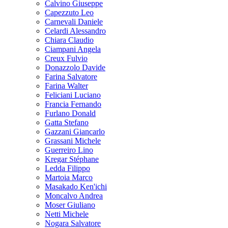
Calvino Giuseppe
Capezzuto Leo
Carnevali Daniele
Celardi Alessandro
Chiara Claudio
Ciampani Angela
Creux Fulvio
Donazzolo Davide
Farina Salvatore
Farina Walter
Feliciani Luciano
Francia Fernando
Furlano Donald
Gatta Stefano
Gazzani Giancarlo
Grassani Michele
Guerreiro Lino
Kregar Stéphane
Ledda Filippo
Martoia Marco
Masakado Ken'ichi
Moncalvo Andrea
Moser Giuliano
Netti Michele
Nogara Salvatore