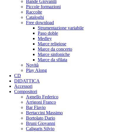
Bande Giovanili
Piccole formazioni
Raccolte
Cataloghi
Free download
Strumentazione variabile
Paso doble
Medley
Marce religiose
Marce da concerto
Marce sinfoniche
Marce da sfilata
Novità
Play Along
CD
DIDATTICA
Accessori
Compositori
Agnello Federico
Arrigoni Franco
Bar Flavio
Bertaccini Massimo
Bortolato Dario
Bruni Giovanni
Caligaris Silvio