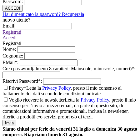
Password
:
ACCEDI
Hai dimenticato la password? Recuperala
nuovo utente?
Email
Registrati
Accedi
Registrati
Nome
:
Cognome
:
EMail
*
:
Crea password(almeno 8 caratteri: Maiuscole, minuscole, numeri)
*
:
Riscrivi Password
*
:
Privacy*
Letta la
Privacy Policy
, presto il mio consenso al
trattamento dei dati secondo le condizioni indicate.
Voglio ricevere la newsletter
Letta la
Privacy Policy
, presto il mio
consenso per l’invio a mezzo email, da parte di questo sito, di
comunicazioni informative e promozionali, inclusa la newsletter,
riferite a prodotti e/o servizi propri e/o di terzi.
Invia
Siamo chiusi per ferie da venerdì 31 luglio a domenica 30 agosto
compresi. Riapriamo lunedì 31 agosto.