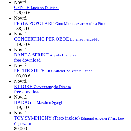
Novità
CENTE
Luciano Feliciani
128,00 €
Novità
FESTA POPOLARE
Gino Marinuzzi
arr. Andrea Fioroni
188,50 €
Novità
CONCERTINO PER OBOE
Lorenzo Pusceddu
119,50 €
Novità
BANDA SPRINT
Angela Ciampani
free download
Novità
PETITE SUITE
Erik Satie
arr. Salvatore Farina
103,00 €
Novità
ETTORE
Giovannangelo Dimaso
free download
Novità
HARAGEI
Massimo Sgargi
119,50 €
Novità
TOY SYMPHONY (Testo inglese)
Edmund Angerer (?)
arr. Leo
Capezzuto
80,00 €