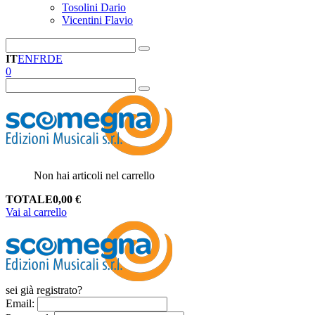
Tosolini Dario
Vicentini Flavio
IT
EN
FR
DE
0
Non hai articoli nel carrello
TOTALE
0,00
€
Vai al carrello
sei già registrato?
Email
: