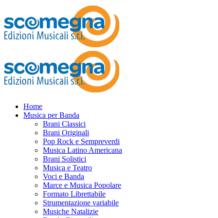
Home
Musica per Banda
Brani Classici
Brani Originali
Pop Rock e Sempreverdi
Musica Latino Americana
Brani Solistici
Musica e Teatro
Voci e Banda
Marce e Musica Popolare
Formato Librettabile
Strumentazione variabile
Musiche Natalizie