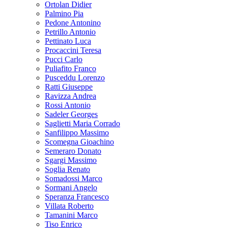
Ortolan Didier
Palmino Pia
Pedone Antonino
Petrillo Antonio
Pettinato Luca
Procaccini Teresa
Pucci Carlo
Puliafito Franco
Pusceddu Lorenzo
Ratti Giuseppe
Ravizza Andrea
Rossi Antonio
Sadeler Georges
Saglietti Maria Corrado
Sanfilippo Massimo
Scomegna Gioachino
Semeraro Donato
Sgargi Massimo
Soglia Renato
Somadossi Marco
Sormani Angelo
Speranza Francesco
Villata Roberto
Tamanini Marco
Tiso Enrico