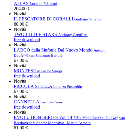
ATLAS
Luciano Feliciani
204,00 €
Novità
IL PESCATORE DI CORALLI
Giuliano Vitiello
88,00 €
Novità
TWO LITTLE STARS
Anthony Camilleri
free download
Novità
LARGO dalla Sinfonia Dal Nuovo Mondo
Antonin
DvoÅ™ák
arr. Giacomo Bartoli
67,00 €
Novità
MONTESE
Massimo Sgargi
free download
Novità
PICCOLA STELLA
Lorenzo Pusceddu
67,00 €
Novità
CANNELLA
Pasquale Vene
free download
Novità
EVOLUTION SERIES Vol. 14
Felix Mendelssohn - Ludwig van
Beethoven
arr. Andrea Moncalvo - Mattia Barbato
61,00 €