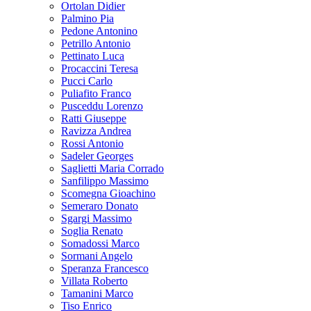
Ortolan Didier
Palmino Pia
Pedone Antonino
Petrillo Antonio
Pettinato Luca
Procaccini Teresa
Pucci Carlo
Puliafito Franco
Pusceddu Lorenzo
Ratti Giuseppe
Ravizza Andrea
Rossi Antonio
Sadeler Georges
Saglietti Maria Corrado
Sanfilippo Massimo
Scomegna Gioachino
Semeraro Donato
Sgargi Massimo
Soglia Renato
Somadossi Marco
Sormani Angelo
Speranza Francesco
Villata Roberto
Tamanini Marco
Tiso Enrico