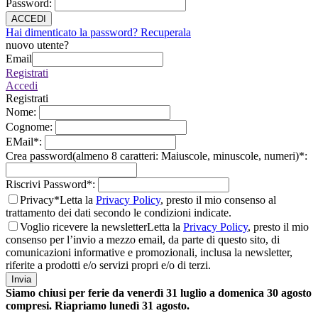
Password
:
ACCEDI
Hai dimenticato la password? Recuperala
nuovo utente?
Email
Registrati
Accedi
Registrati
Nome
:
Cognome
:
EMail
*
:
Crea password(almeno 8 caratteri: Maiuscole, minuscole, numeri)
*
:
Riscrivi Password
*
:
Privacy*
Letta la
Privacy Policy
, presto il mio consenso al
trattamento dei dati secondo le condizioni indicate.
Voglio ricevere la newsletter
Letta la
Privacy Policy
, presto il mio
consenso per l’invio a mezzo email, da parte di questo sito, di
comunicazioni informative e promozionali, inclusa la newsletter,
riferite a prodotti e/o servizi propri e/o di terzi.
Invia
Siamo chiusi per ferie da venerdì 31 luglio a domenica 30 agosto
compresi. Riapriamo lunedì 31 agosto.