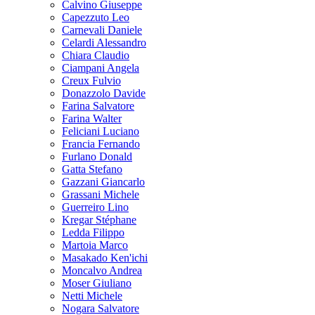
Calvino Giuseppe
Capezzuto Leo
Carnevali Daniele
Celardi Alessandro
Chiara Claudio
Ciampani Angela
Creux Fulvio
Donazzolo Davide
Farina Salvatore
Farina Walter
Feliciani Luciano
Francia Fernando
Furlano Donald
Gatta Stefano
Gazzani Giancarlo
Grassani Michele
Guerreiro Lino
Kregar Stéphane
Ledda Filippo
Martoia Marco
Masakado Ken'ichi
Moncalvo Andrea
Moser Giuliano
Netti Michele
Nogara Salvatore