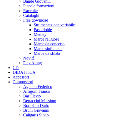
Bande Giovanili
Piccole formazioni
Raccolte
Cataloghi
Free download
Strumentazione variabile
Paso doble
Medley
Marce religiose
Marce da concerto
Marce sinfoniche
Marce da sfilata
Novità
Play Along
CD
DIDATTICA
Accessori
Compositori
Agnello Federico
Arrigoni Franco
Bar Flavio
Bertaccini Massimo
Bortolato Dario
Bruni Giovanni
Caligaris Silvio