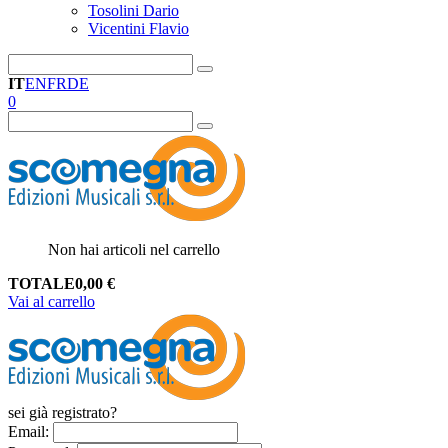
Tosolini Dario
Vicentini Flavio
IT
EN
FR
DE
0
Non hai articoli nel carrello
TOTALE
0,00
€
Vai al carrello
sei già registrato?
Email
: