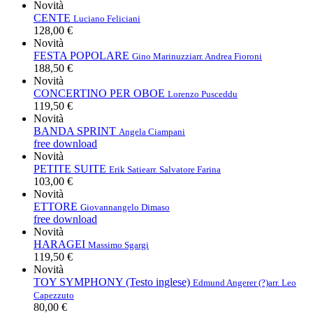
Novità
CENTE
Luciano Feliciani
128,00 €
Novità
FESTA POPOLARE
Gino Marinuzzi
arr. Andrea Fioroni
188,50 €
Novità
CONCERTINO PER OBOE
Lorenzo Pusceddu
119,50 €
Novità
BANDA SPRINT
Angela Ciampani
free download
Novità
PETITE SUITE
Erik Satie
arr. Salvatore Farina
103,00 €
Novità
ETTORE
Giovannangelo Dimaso
free download
Novità
HARAGEI
Massimo Sgargi
119,50 €
Novità
TOY SYMPHONY (Testo inglese)
Edmund Angerer (?)
arr. Leo
Capezzuto
80,00 €