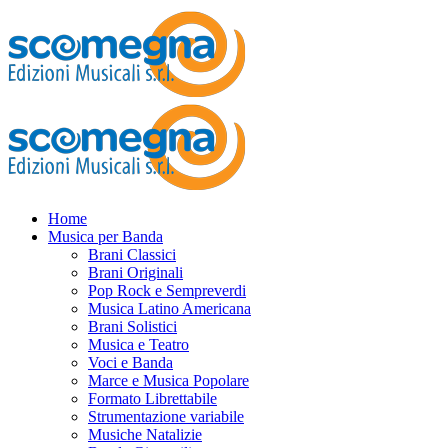
Home
Musica per Banda
Brani Classici
Brani Originali
Pop Rock e Sempreverdi
Musica Latino Americana
Brani Solistici
Musica e Teatro
Voci e Banda
Marce e Musica Popolare
Formato Librettabile
Strumentazione variabile
Musiche Natalizie