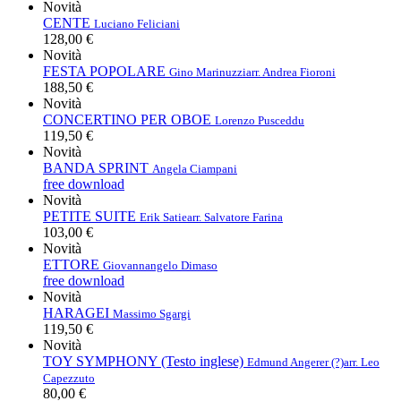
Novità
CENTE
Luciano Feliciani
128,00 €
Novità
FESTA POPOLARE
Gino Marinuzzi
arr. Andrea Fioroni
188,50 €
Novità
CONCERTINO PER OBOE
Lorenzo Pusceddu
119,50 €
Novità
BANDA SPRINT
Angela Ciampani
free download
Novità
PETITE SUITE
Erik Satie
arr. Salvatore Farina
103,00 €
Novità
ETTORE
Giovannangelo Dimaso
free download
Novità
HARAGEI
Massimo Sgargi
119,50 €
Novità
TOY SYMPHONY (Testo inglese)
Edmund Angerer (?)
arr. Leo
Capezzuto
80,00 €