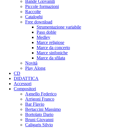
Bande Giovanili
Piccole formazioni
Raccolte
Cataloghi
Free download
Strumentazione variabile
Paso doble
Medley
Marce religiose
Marce da concerto
Marce sinfoniche
Marce da sfilata
Novità
Play Along
CD
DIDATTICA
Accessori
Compositori
Agnello Federico
Arrigoni Franco
Bar Flavio
Bertaccini Massimo
Bortolato Dario
Bruni Giovanni
Caligaris Silvio