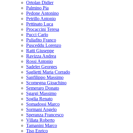
Ortolan Didier
Palmino Pia
Pedone Antonino
Petrillo Antonio
Pettinato Luca
Procaccini Teresa
Pucci Carlo
Puliafito Franco
Pusceddu Lorenzo
Ratti Giuseppe
Ravizza Andrea
Rossi Antonio
Sadeler Georges
Saglietti Maria Corrado
Sanfilippo Massimo
Scomegna Gioachino
Semeraro Donato
Sgargi Massimo
Soglia Renato
Somadossi Marco
Sormani Angelo
Speranza Francesco
Villata Roberto
Tamanini Marco
Tiso Enrico