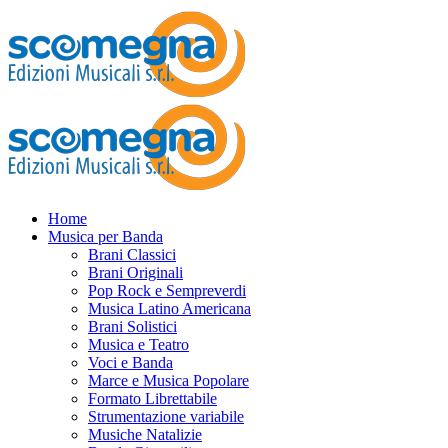
Home
Musica per Banda
Brani Classici
Brani Originali
Pop Rock e Sempreverdi
Musica Latino Americana
Brani Solistici
Musica e Teatro
Voci e Banda
Marce e Musica Popolare
Formato Librettabile
Strumentazione variabile
Musiche Natalizie