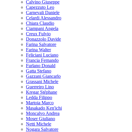
Calvino Giuseppe
Capezzuto Leo
Carnevali Daniele
Celardi Alessandro
Chiara Claudio
Ciampani Angela
Creux Fulvio
Donazzolo Davide
Farina Salvatore
Farina Walter
Feliciani Luciano
Francia Fernando
Furlano Donald
Gatta Stefano
Gazzani Giancarlo
Grassani Michele
Guerreiro Lino
Kregar Stéphane
Ledda Filippo
Martoia Marco
Masakado Ken'ichi
Moncalvo Andrea
Moser Giuliano
Netti Michele
Nogara Salvatore