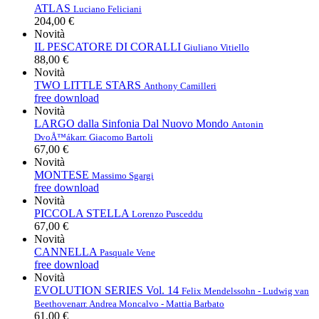
ATLAS
Luciano Feliciani
204,00 €
Novità
IL PESCATORE DI CORALLI
Giuliano Vitiello
88,00 €
Novità
TWO LITTLE STARS
Anthony Camilleri
free download
Novità
LARGO dalla Sinfonia Dal Nuovo Mondo
Antonin
DvoÅ™ák
arr. Giacomo Bartoli
67,00 €
Novità
MONTESE
Massimo Sgargi
free download
Novità
PICCOLA STELLA
Lorenzo Pusceddu
67,00 €
Novità
CANNELLA
Pasquale Vene
free download
Novità
EVOLUTION SERIES Vol. 14
Felix Mendelssohn - Ludwig van
Beethoven
arr. Andrea Moncalvo - Mattia Barbato
61,00 €