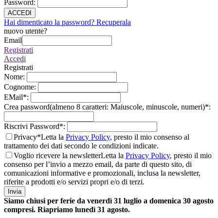
Password
:
ACCEDI
Hai dimenticato la password? Recuperala
nuovo utente?
Email
Registrati
Accedi
Registrati
Nome
:
Cognome
:
EMail
*
:
Crea password(almeno 8 caratteri: Maiuscole, minuscole, numeri)
*
:
Riscrivi Password
*
:
Privacy*
Letta la
Privacy Policy
, presto il mio consenso al
trattamento dei dati secondo le condizioni indicate.
Voglio ricevere la newsletter
Letta la
Privacy Policy
, presto il mio
consenso per l’invio a mezzo email, da parte di questo sito, di
comunicazioni informative e promozionali, inclusa la newsletter,
riferite a prodotti e/o servizi propri e/o di terzi.
Invia
Siamo chiusi per ferie da venerdì 31 luglio a domenica 30 agosto
compresi. Riapriamo lunedì 31 agosto.