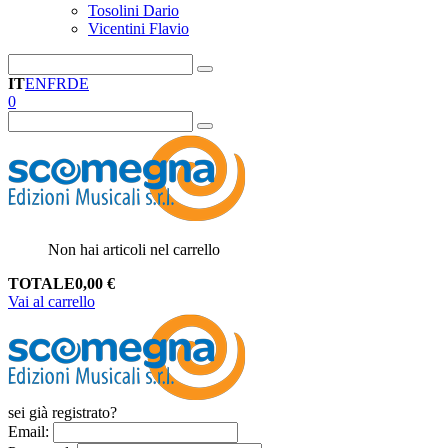
Tosolini Dario
Vicentini Flavio
IT
EN
FR
DE
0
Non hai articoli nel carrello
TOTALE
0,00
€
Vai al carrello
sei già registrato?
Email
: