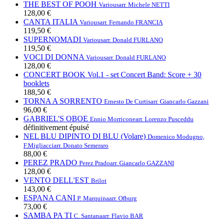
THE BEST OF POOH
Various
arr. Michele NETTI
128,00 €
CANTA ITALIA
Various
arr. Fernando FRANCIA
119,50 €
SUPERNOMADI
Various
arr. Donald FURLANO
119,50 €
VOCI DI DONNA
Various
arr. Donald FURLANO
128,00 €
CONCERT BOOK Vol.1 - set Concert Band: Score + 30
booklets
188,50 €
TORNA A SORRENTO
Ernesto De Curtis
arr. Giancarlo Gazzani
96,00 €
GABRIEL'S OBOE
Ennio Morricone
arr. Lorenzo Pusceddu
définitivement épuisé
NEL BLU DIPINTO DI BLU (Volare)
Domenico Modugno,
F.Migliacci
arr. Donato Semeraro
88,00 €
PEREZ PRADO
Perez Prado
arr. Giancarlo GAZZANI
128,00 €
VENTO DELL'EST
Brilot
143,00 €
ESPANA CANI
P. Marquina
arr. Ofburg
73,00 €
SAMBA PA TI
C. Santana
arr. Flavio BAR