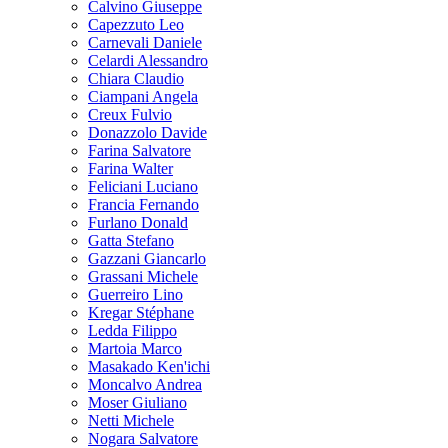
Calvino Giuseppe
Capezzuto Leo
Carnevali Daniele
Celardi Alessandro
Chiara Claudio
Ciampani Angela
Creux Fulvio
Donazzolo Davide
Farina Salvatore
Farina Walter
Feliciani Luciano
Francia Fernando
Furlano Donald
Gatta Stefano
Gazzani Giancarlo
Grassani Michele
Guerreiro Lino
Kregar Stéphane
Ledda Filippo
Martoia Marco
Masakado Ken'ichi
Moncalvo Andrea
Moser Giuliano
Netti Michele
Nogara Salvatore