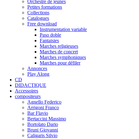
Orchestre de jeunes
Petites formations
Collections
Catalogues
Free download
Instrumentation variable
Paso doble
Fantaisies
Marches religieuses
Marches de concert
Marches symphoniques
Marches pour défiler
Annonces
Play Along
CD
DIDACTIQUE
Accessoires
compositeurs
Agnello Federico
Arrigoni Franco
Bar Flavio
Bertaccini Massimo
Bortolato Dario
Bruni Giovanni
Caligaris Silvio