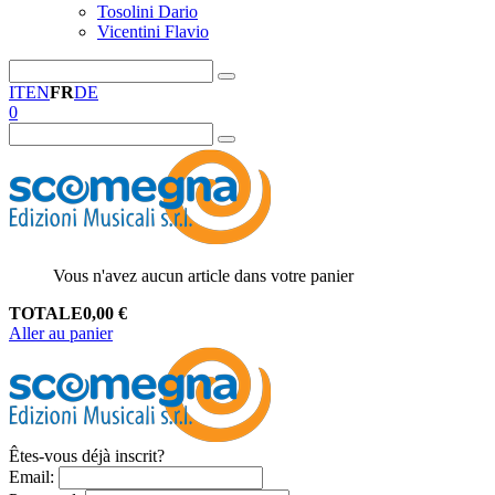
Tosolini Dario
Vicentini Flavio
IT
EN
FR
DE
0
Vous n'avez aucun article dans votre panier
TOTALE
0,00
€
Aller au panier
Êtes-vous déjà inscrit?
Email
: