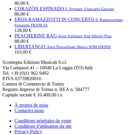
80,00 €
CORAZÓN ESPINADO
F. Sierra
arr. Giancarlo Gazzani
80,00 €
EROS RAMAZZOTTI IN CONCERTO
E. Ramazzotti
arr.
Fernando FRANCIA
128,00 €
PEACHERINE RAG
Scott Joplin
arr. José Alberto Pina
88,00 €
LIBERTANGO
Astor Piazzolla
arr. Marco SOMADOSSI
103,00 €
Scomegna Edizioni Musicali S.r.l.
Via Campassi 41 – 10040 La Loggia (TO) Italy
Tel. +39 (0)11 962 9492
P.IVA 03759820016
Camera di Commercio di Torino
Registro Imprese di Torino n. REA n. 584777
Capitale sociale € 10.400,00 i.v.
À propos de nous
Contactez-nous
Conditions générales de vente
Conditions d'utilisation du site
Privacy Policy