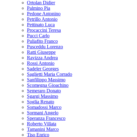
Ortolan Didier
Palmino Pia
Pedone Antonino
Petrillo Antonio
Pettinato Luca
Procaccini Teresa
Pucci Carlo
Puliafito Franco
Pusceddu Lorenzo
Ratti Giuseppe
Ravizza Andrea
Rossi Antonio
Sadeler Georges
Saglietti Maria Corrado
Sanfilippo Massimo
Scomegna Gioachino
Semeraro Donato
Sgargi Massimo
Soglia Renato
Somadossi Marco
Sormani Angelo
Speranza Francesco
Roberto Villata
Tamanini Marco
Tiso Enrico