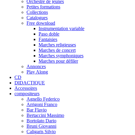
Orchestre de jeunes
Petites formations
Collections
Catalogues
Free download
Instrumentation variable
Paso doble
Fantaisies
Marches religieuses
Marches de concert
Marches symphoniques
Marches pour défiler
Annonces
Play Along
CD
DIDACTIQUE
Accessoires
compositeurs
Agnello Federico
Arrigoni Franco
Bar Flavio
Bertaccini Massimo
Bortolato Dario
Bruni Giovanni
Caligaris Silvio