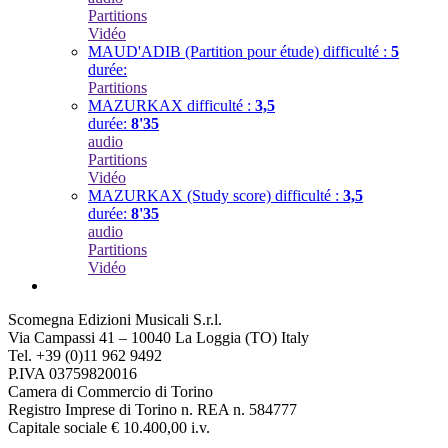
Partitions
Vidéo
MAUD'ADIB (Partition pour étude)
difficulté :
5
durée:
Partitions
MAZURKAX
difficulté :
3,5
durée:
8'35
audio
Partitions
Vidéo
MAZURKAX (Study score)
difficulté :
3,5
durée:
8'35
audio
Partitions
Vidéo
Scomegna Edizioni Musicali S.r.l.
Via Campassi 41 – 10040 La Loggia (TO) Italy
Tel. +39 (0)11 962 9492
P.IVA 03759820016
Camera di Commercio di Torino
Registro Imprese di Torino n. REA n. 584777
Capitale sociale € 10.400,00 i.v.