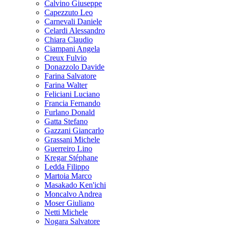
Calvino Giuseppe
Capezzuto Leo
Carnevali Daniele
Celardi Alessandro
Chiara Claudio
Ciampani Angela
Creux Fulvio
Donazzolo Davide
Farina Salvatore
Farina Walter
Feliciani Luciano
Francia Fernando
Furlano Donald
Gatta Stefano
Gazzani Giancarlo
Grassani Michele
Guerreiro Lino
Kregar Stéphane
Ledda Filippo
Martoia Marco
Masakado Ken'ichi
Moncalvo Andrea
Moser Giuliano
Netti Michele
Nogara Salvatore