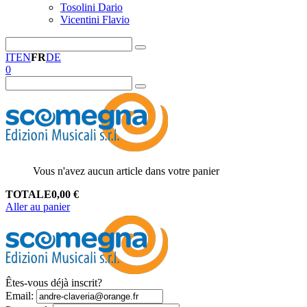
Tosolini Dario
Vicentini Flavio
IT
EN
FR
DE
0
Vous n'avez aucun article dans votre panier
TOTALE
0,00
€
Aller au panier
Êtes-vous déjà inscrit?
Email
: