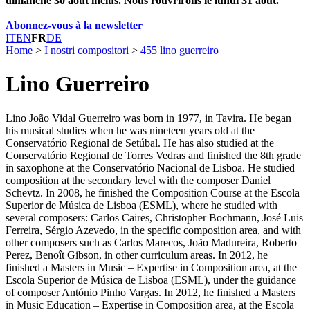
dimanche 30 août inclus. Nous rouvrirons le lundi 31 août.
Abonnez-vous à la newsletter
IT
EN
FR
DE
Home
>
I nostri compositori
>
455 lino guerreiro
Lino Guerreiro
Lino João Vidal Guerreiro was born in 1977, in Tavira. He began
his musical studies when he was nineteen years old at the
Conservatório Regional de Setúbal. He has also studied at the
Conservatório Regional de Torres Vedras and finished the 8th grade
in saxophone at the Conservatório Nacional de Lisboa. He studied
composition at the secondary level with the composer Daniel
Schevtz. In 2008, he finished the Composition Course at the Escola
Superior de Música de Lisboa (ESML), where he studied with
several composers: Carlos Caires, Christopher Bochmann, José Luis
Ferreira, Sérgio Azevedo, in the specific composition area, and with
other composers such as Carlos Marecos, João Madureira, Roberto
Perez, Benoît Gibson, in other curriculum areas. In 2012, he
finished a Masters in Music – Expertise in Composition area, at the
Escola Superior de Música de Lisboa (ESML), under the guidance
of composer António Pinho Vargas. In 2012, he finished a Masters
in Music Education – Expertise in Composition area, at the Escola