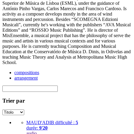
Superior de Música de Lisboa (ESML), under the guidance of
António Pinho Vargas, Carlos Marecos and Francisco Cardoso. Is
activity as a composer develops mostly in the area of wind
instruments and percussion. Besides “SCOMEGNA Edizioni
Musicali”, currently he's working with the publishers “AVA Musical
Editions” and “ROSSIO Music Publishing”. He is director of
MixEnsemble, a musical project that has the philosophy of serve the
music and artists in various musical contexts and for various
purposes. He is currently teaching Composition and Musical
Education at the Conservatório de Música D. Dinis, in Odivelas and
teaching Music Theory and Analysis at Metropolitana Music High
School.
compositions
arrangement
Trier par
MAUD'ADIB
difficulté :
5
durée:
9'20
audio