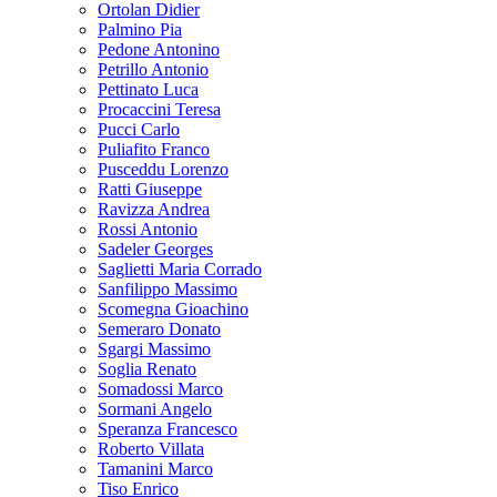
Ortolan Didier
Palmino Pia
Pedone Antonino
Petrillo Antonio
Pettinato Luca
Procaccini Teresa
Pucci Carlo
Puliafito Franco
Pusceddu Lorenzo
Ratti Giuseppe
Ravizza Andrea
Rossi Antonio
Sadeler Georges
Saglietti Maria Corrado
Sanfilippo Massimo
Scomegna Gioachino
Semeraro Donato
Sgargi Massimo
Soglia Renato
Somadossi Marco
Sormani Angelo
Speranza Francesco
Roberto Villata
Tamanini Marco
Tiso Enrico