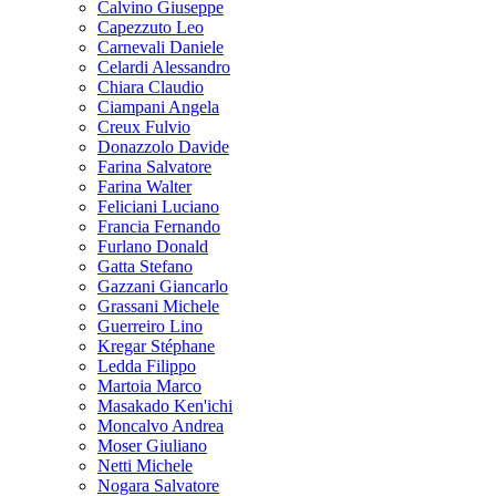
Calvino Giuseppe
Capezzuto Leo
Carnevali Daniele
Celardi Alessandro
Chiara Claudio
Ciampani Angela
Creux Fulvio
Donazzolo Davide
Farina Salvatore
Farina Walter
Feliciani Luciano
Francia Fernando
Furlano Donald
Gatta Stefano
Gazzani Giancarlo
Grassani Michele
Guerreiro Lino
Kregar Stéphane
Ledda Filippo
Martoia Marco
Masakado Ken'ichi
Moncalvo Andrea
Moser Giuliano
Netti Michele
Nogara Salvatore