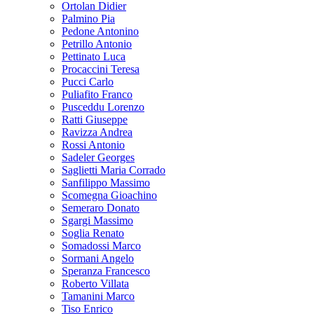
Ortolan Didier
Palmino Pia
Pedone Antonino
Petrillo Antonio
Pettinato Luca
Procaccini Teresa
Pucci Carlo
Puliafito Franco
Pusceddu Lorenzo
Ratti Giuseppe
Ravizza Andrea
Rossi Antonio
Sadeler Georges
Saglietti Maria Corrado
Sanfilippo Massimo
Scomegna Gioachino
Semeraro Donato
Sgargi Massimo
Soglia Renato
Somadossi Marco
Sormani Angelo
Speranza Francesco
Roberto Villata
Tamanini Marco
Tiso Enrico