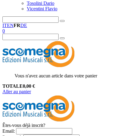
Tosolini Dario
Vicentini Flavio
IT
EN
FR
DE
0
Vous n'avez aucun article dans votre panier
TOTALE
0,00
€
Aller au panier
Êtes-vous déjà inscrit?
Email
: