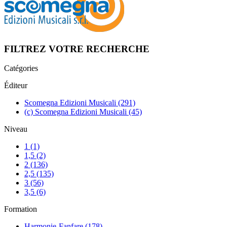
FILTREZ VOTRE RECHERCHE
Catégories
Éditeur
Scomegna Edizioni Musicali
(291)
(c) Scomegna Edizioni Musicali
(45)
Niveau
1
(1)
1,5
(2)
2
(136)
2,5
(135)
3
(56)
3,5
(6)
Formation
Harmonie-Fanfare
(178)