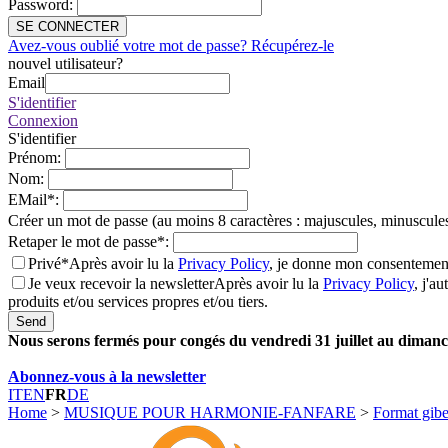
Password
:
SE CONNECTER
Avez-vous oublié votre mot de passe? Récupérez-le
nouvel utilisateur?
Email
S'identifier
Connexion
S'identifier
Prénom
:
Nom
:
EMail
*
:
Créer un mot de passe (au moins 8 caractères : majuscules, minuscules
Retaper le mot de passe
*
:
Privé*
Après avoir lu la
Privacy Policy
, je donne mon consentement
Je veux recevoir la newsletter
Après avoir lu la
Privacy Policy
, j'a
produits et/ou services propres et/ou tiers.
Send
Nous serons fermés pour congés du vendredi 31 juillet au dimanch
Abonnez-vous à la newsletter
IT
EN
FR
DE
Home
>
MUSIQUE POUR HARMONIE-FANFARE
>
Format gib