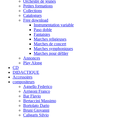
Orchestre de jeunes
Petites formations
Collections
Catalogues
Free download
Instrumentation variable
Paso doble
Fantaisies
Marches religieuses
Marches de concert
Marches symphoniques
Marches pour défiler
Annonces
Play Along
CD
DIDACTIQUE
Accessoires
compositeurs
Agnello Federico
Arrigoni Franco
Bar Flavio
Bertaccini Massimo
Bortolato Dario
Bruni Giovanni
Caligaris Silvio