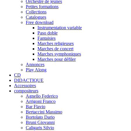
Orchestre de jeunes
Petites formations
Collections
Catalogues
Free download
Instrumentation variable
Paso doble
Fantaisies
Marches religieuses
Marches de concert
Marches symphoniques
Marches pour défiler
Annonces
Play Along
CD
DIDACTIQUE
Accessoires
compositeurs
Agnello Federico
Arrigoni Franco
Bar Flavio
Bertaccini Massimo
Bortolato Dario
Bruni Giovanni
Caligaris Silvio