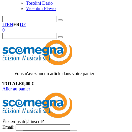
Tosolini Dario
Vicentini Flavio
IT
EN
FR
DE
0
Vous n'avez aucun article dans votre panier
TOTALE
0,00
€
Aller au panier
Êtes-vous déjà inscrit?
Email
: