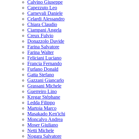
Calvino Giuseppe
Capezzuto Leo
Carnevali Daniele
Celardi Alessandro
Chiara Claudio
Ciampani Angela
Creux Fulvio
Donazzolo Davide
Farina Salvatore
Farina Walter
Feliciani Luciano
Francia Fernando
Furlano Donald
Gatta Stefano
Gazzani Giancarlo
Grassani Michele
Guerreiro Lino
Kregar Stéphane
Ledda Filippo
Martoia Marco
Masakado Ken'ichi
Moncalvo Andrea
Moser Giuliano
Netti Michele
Nogara Salvatore