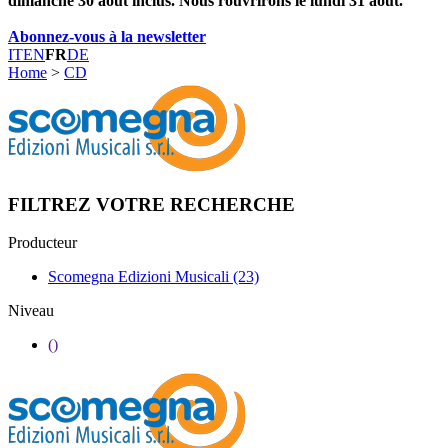
dimanche 30 août inclus. Nous rouvrirons le lundi 31 août.
Abonnez-vous à la newsletter
IT
EN
FR
DE
Home
>
CD
FILTREZ VOTRE RECHERCHE
Producteur
Scomegna Edizioni Musicali
(23)
Niveau
()