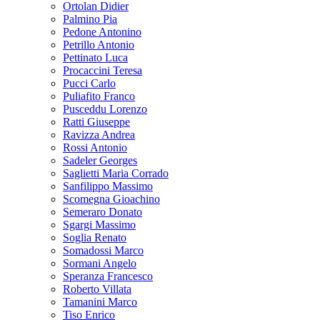
Ortolan Didier
Palmino Pia
Pedone Antonino
Petrillo Antonio
Pettinato Luca
Procaccini Teresa
Pucci Carlo
Puliafito Franco
Pusceddu Lorenzo
Ratti Giuseppe
Ravizza Andrea
Rossi Antonio
Sadeler Georges
Saglietti Maria Corrado
Sanfilippo Massimo
Scomegna Gioachino
Semeraro Donato
Sgargi Massimo
Soglia Renato
Somadossi Marco
Sormani Angelo
Speranza Francesco
Roberto Villata
Tamanini Marco
Tiso Enrico