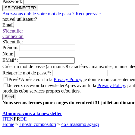
Password
:
SE CONNECTER
Avez-vous oublié votre mot de passe? Récupérez-le
nouvel utilisateur?
Email
S'identifier
Connexion
S'identifier
Prénom
:
Nom
:
EMail
*
:
Créer un mot de passe (au moins 8 caractères : majuscules, minuscules
Retaper le mot de passe
*
:
Privé*
Après avoir lu la
Privacy Policy
, je donne mon consentement
Je veux recevoir la newsletter
Après avoir lu la
Privacy Policy
, j'a
produits et/ou services propres et/ou tiers.
Send
Nous serons fermés pour congés du vendredi 31 juillet au dimanch
Abonnez-vous à la newsletter
IT
EN
FR
DE
Home
>
I nostri compositori
>
467 massimo sgargi