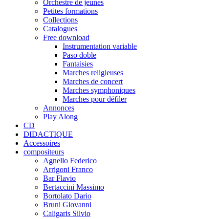
Orchestre de jeunes
Petites formations
Collections
Catalogues
Free download
Instrumentation variable
Paso doble
Fantaisies
Marches religieuses
Marches de concert
Marches symphoniques
Marches pour défiler
Annonces
Play Along
CD
DIDACTIQUE
Accessoires
compositeurs
Agnello Federico
Arrigoni Franco
Bar Flavio
Bertaccini Massimo
Bortolato Dario
Bruni Giovanni
Caligaris Silvio