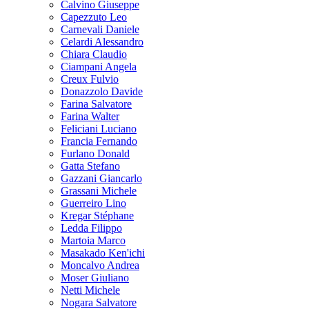
Calvino Giuseppe
Capezzuto Leo
Carnevali Daniele
Celardi Alessandro
Chiara Claudio
Ciampani Angela
Creux Fulvio
Donazzolo Davide
Farina Salvatore
Farina Walter
Feliciani Luciano
Francia Fernando
Furlano Donald
Gatta Stefano
Gazzani Giancarlo
Grassani Michele
Guerreiro Lino
Kregar Stéphane
Ledda Filippo
Martoia Marco
Masakado Ken'ichi
Moncalvo Andrea
Moser Giuliano
Netti Michele
Nogara Salvatore