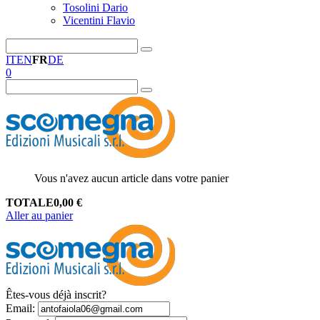
Tosolini Dario
Vicentini Flavio
IT
EN
FR
DE
0
Vous n'avez aucun article dans votre panier
TOTALE
0,00
€
Aller au panier
Êtes-vous déjà inscrit?
Email
: