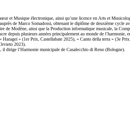
œur et Musique électronique, ainsi qu’une licence en Arts et Musicolog
auprès de Marco Somadossi, obtenant le diplôme de deuxième cycle avec
oire de Modène, ainsi que la Production informatique musicale, la Comp
nsacre depuis plusieurs années principalement au monde de l’harmonie, e
 Haragei » (1er Prix, Castellabate 2025), « Canto della terra » (3e Prix
Orvieto 2023).
 il dirige l’Harmonie municipale de Casalecchio di Reno (Bologne).