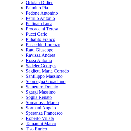
Ortolan Didier
Palmino Pia
Pedone Antonino
Petrillo Antonio
Pettinato Luca
Procaccini Teresa
Pucci Carlo
Puliafito Franco
Pusceddu Lorenzo
Ratti Giuseppe
Ravizza Andrea
Rossi Antonio
Sadeler Georges
Saglietti Maria Corrado
Sanfilippo Massimo
Scomegna Gioachino
Semeraro Donato
Sgargi Massimo
Soglia Renato
Somadossi Marco
Sormani Angelo
Speranza Francesco
Roberto Villata
Tamanini Marco
Tiso Enrico