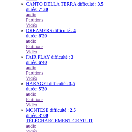
CANTO DELLA TERRA
difficulté :
3,5
durée:
7' 30
audio
Partitions
Vidéo
DREAMERS
difficulté :
4
durée:
8'20
audio
Partitions
Vidéo
FAIR PLAY
difficulté :
3
durée:
6'40
audio
Partitions
Vidéo
HARAGEI
difficulté :
3,5
durée:
5'30
audio
Partitions
Vidéo
MONTESE
difficulté :
2,5
durée:
3' 00
TÉLÉCHARGEMENT GRATUIT
audio
Vidéo