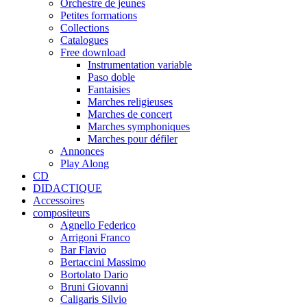
Orchestre de jeunes
Petites formations
Collections
Catalogues
Free download
Instrumentation variable
Paso doble
Fantaisies
Marches religieuses
Marches de concert
Marches symphoniques
Marches pour défiler
Annonces
Play Along
CD
DIDACTIQUE
Accessoires
compositeurs
Agnello Federico
Arrigoni Franco
Bar Flavio
Bertaccini Massimo
Bortolato Dario
Bruni Giovanni
Caligaris Silvio