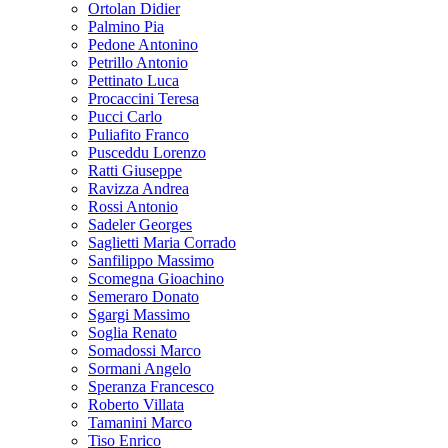
Ortolan Didier
Palmino Pia
Pedone Antonino
Petrillo Antonio
Pettinato Luca
Procaccini Teresa
Pucci Carlo
Puliafito Franco
Pusceddu Lorenzo
Ratti Giuseppe
Ravizza Andrea
Rossi Antonio
Sadeler Georges
Saglietti Maria Corrado
Sanfilippo Massimo
Scomegna Gioachino
Semeraro Donato
Sgargi Massimo
Soglia Renato
Somadossi Marco
Sormani Angelo
Speranza Francesco
Roberto Villata
Tamanini Marco
Tiso Enrico