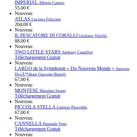
IMPERIAL
Alberto Caputo
55,00 €
Nouveau
ATLAS
Luciano Feliciani
204,00 €
Nouveau
IL PESCATORE DI CORALLI
Giuliano Vitiello
88,00 €
Nouveau
TWO LITTLE STARS
Anthony Camilleri
Téléchargement Gratuit
Nouveau
LARGO de la Symphonie « Du Nouveau Monde »
Antonin
DvoÅ™ák
arr. Giacomo Bartoli
67,00 €
Nouveau
MONTESE
Massimo Sgargi
Téléchargement Gratuit
Nouveau
PICCOLA STELLA
Lorenzo Pusceddu
67,00 €
Nouveau
CANNELLA
Pasquale Vene
Téléchargement Gratuit
Nouveau