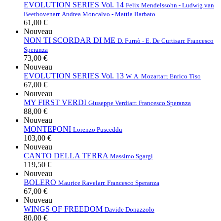
EVOLUTION SERIES Vol. 14
Felix Mendelssohn - Ludwig van
Beethoven
arr. Andrea Moncalvo - Mattia Barbato
61,00 €
Nouveau
NON TI SCORDAR DI ME
D. Furnò - E. De Curtis
arr. Francesco
Speranza
73,00 €
Nouveau
EVOLUTION SERIES Vol. 13
W. A. Mozart
arr. Enrico Tiso
67,00 €
Nouveau
MY FIRST VERDI
Giuseppe Verdi
arr. Francesco Speranza
88,00 €
Nouveau
MONTEPONI
Lorenzo Pusceddu
103,00 €
Nouveau
CANTO DELLA TERRA
Massimo Sgargi
119,50 €
Nouveau
BOLERO
Maurice Ravel
arr. Francesco Speranza
67,00 €
Nouveau
WINGS OF FREEDOM
Davide Donazzolo
80,00 €