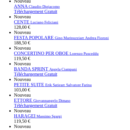
Nouveau
ANNA
Claudio Digiacomo
Téléchargement Gratuit
Nouveau
CENTE
Luciano Feliciani
128,00 €
Nouveau
FESTA POPOLARE
Gino Marinuzzi
arr. Andrea Fioroni
188,50 €
Nouveau
CONCERTINO PER OBOE
Lorenzo Pusceddu
119,50 €
Nouveau
BANDA SPRINT
Angela Ciampani
Téléchargement Gratuit
Nouveau
PETITE SUITE
Erik Satie
arr. Salvatore Farina
103,00 €
Nouveau
ETTORE
Giovannangelo Dimaso
Téléchargement Gratuit
Nouveau
HARAGEI
Massimo Sgargi
119,50 €
Nouveau