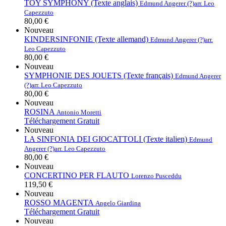
TOY SYMPHONY (Texte anglais)
Edmund Angerer (?)
arr. Leo
Capezzuto
80,00 €
Nouveau
KINDERSINFONIE (Texte allemand)
Edmund Angerer (?)
arr.
Leo Capezzuto
80,00 €
Nouveau
SYMPHONIE DES JOUETS (Texte français)
Edmund Angerer
(?)
arr. Leo Capezzuto
80,00 €
Nouveau
ROSINA
Antonio Moretti
Téléchargement Gratuit
Nouveau
LA SINFONIA DEI GIOCATTOLI (Texte italien)
Edmund
Angerer (?)
arr. Leo Capezzuto
80,00 €
Nouveau
CONCERTINO PER FLAUTO
Lorenzo Pusceddu
119,50 €
Nouveau
ROSSO MAGENTA
Angelo Giardina
Téléchargement Gratuit
Nouveau