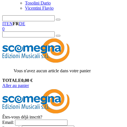
Tosolini Dario
Vicentini Flavio
IT
EN
FR
DE
0
Vous n'avez aucun article dans votre panier
TOTALE
0,00
€
Aller au panier
Êtes-vous déjà inscrit?
Email
: