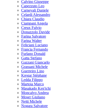
Calvino Giuseppe
Capezzuto Leo
Carnevali Daniele
Celardi Alessandro
Chiara Claudio
Ciampani Angela
Creux Fulvio
Donazzolo Davide
Farina Salvatore
Farina Walter
Feliciani Luciano
Francia Fernando
Furlano Donald
Gatta Stefano
Gazzani Giancarlo
Grassani Michele
Guerreiro Lino
Kregar Stéphane
Ledda Filippo
Martoia Marco
Masakado Ken'ichi
Moncalvo Andrea
Moser Giuliano
Netti Michele
Nogara Salvatore