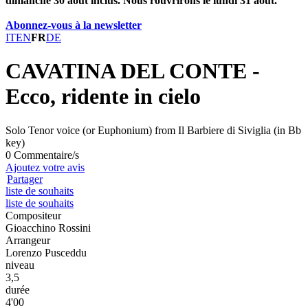
dimanche 30 août inclus. Nous rouvrirons le lundi 31 août.
Abonnez-vous à la newsletter
IT
EN
FR
DE
CAVATINA DEL CONTE -
Ecco, ridente in cielo
Solo Tenor voice (or Euphonium) from Il Barbiere di Siviglia (in Bb
key)
0 Commentaire/s
Ajoutez votre avis
Partager
liste de souhaits
liste de souhaits
Compositeur
Gioacchino Rossini
Arrangeur
Lorenzo Pusceddu
niveau
3,5
durée
4'00