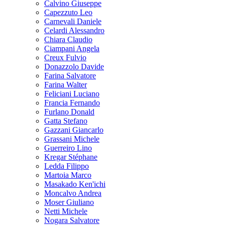
Calvino Giuseppe
Capezzuto Leo
Carnevali Daniele
Celardi Alessandro
Chiara Claudio
Ciampani Angela
Creux Fulvio
Donazzolo Davide
Farina Salvatore
Farina Walter
Feliciani Luciano
Francia Fernando
Furlano Donald
Gatta Stefano
Gazzani Giancarlo
Grassani Michele
Guerreiro Lino
Kregar Stéphane
Ledda Filippo
Martoia Marco
Masakado Ken'ichi
Moncalvo Andrea
Moser Giuliano
Netti Michele
Nogara Salvatore