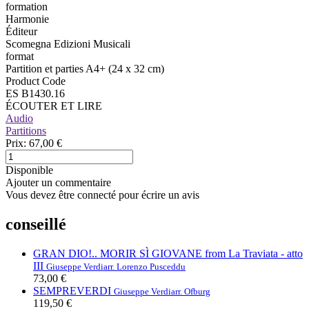
formation
Harmonie
Éditeur
Scomegna Edizioni Musicali
format
Partition et parties A4+ (24 x 32 cm)
Product Code
ES B1430.16
ÉCOUTER ET LIRE
Audio
Partitions
Prix:
67,00 €
Disponible
Ajouter un commentaire
Vous devez être connecté pour écrire un avis
conseillé
GRAN DIO!.. MORIR SÌ GIOVANE from La Traviata - atto
III
Giuseppe Verdi
arr. Lorenzo Pusceddu
73,00 €
SEMPREVERDI
Giuseppe Verdi
arr. Ofburg
119,50 €