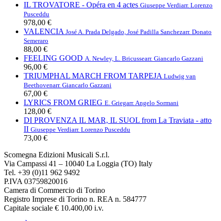
IL TROVATORE - Opéra en 4 actes
Giuseppe Verdi
arr. Lorenzo
Pusceddu
978,00 €
VALENCIA
José A. Prada Delgado, José Padilla Sanchez
arr. Donato
Semeraro
88,00 €
FEELING GOOD
A. Newley, L. Bricusse
arr. Giancarlo Gazzani
96,00 €
TRIUMPHAL MARCH FROM TARPEJA
Ludwig van
Beethoven
arr. Giancarlo Gazzani
67,00 €
LYRICS FROM GRIEG
E. Grieg
arr. Angelo Sormani
128,00 €
DI PROVENZA IL MAR, IL SUOL from La Traviata - atto
II
Giuseppe Verdi
arr. Lorenzo Pusceddu
73,00 €
Scomegna Edizioni Musicali S.r.l.
Via Campassi 41 – 10040 La Loggia (TO) Italy
Tel. +39 (0)11 962 9492
P.IVA 03759820016
Camera di Commercio di Torino
Registro Imprese di Torino n. REA n. 584777
Capitale sociale € 10.400,00 i.v.