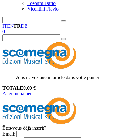
Tosolini Dario
Vicentini Flavio
IT
EN
FR
DE
0
Vous n'avez aucun article dans votre panier
TOTALE
0,00
€
Aller au panier
Êtes-vous déjà inscrit?
Email
: