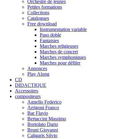
Orchestre de jeunes
Petites formations
Collections
Catalogues
Free download
Instrumentation variable
Paso doble
Fantaisies
Marches religieuses
Marches de concert
Marches symphoniques
Marches pour défiler
Annonces
Play Along
CD
DIDACTIQUE
Accessoires
compositeurs
Agnello Federico
Arrigoni Franco
Bar Flavio
Bertaccini Massimo
Bortolato Dario
Bruni Giovanni
Caligaris Silvio