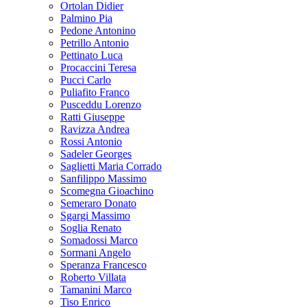
Ortolan Didier
Palmino Pia
Pedone Antonino
Petrillo Antonio
Pettinato Luca
Procaccini Teresa
Pucci Carlo
Puliafito Franco
Pusceddu Lorenzo
Ratti Giuseppe
Ravizza Andrea
Rossi Antonio
Sadeler Georges
Saglietti Maria Corrado
Sanfilippo Massimo
Scomegna Gioachino
Semeraro Donato
Sgargi Massimo
Soglia Renato
Somadossi Marco
Sormani Angelo
Speranza Francesco
Roberto Villata
Tamanini Marco
Tiso Enrico