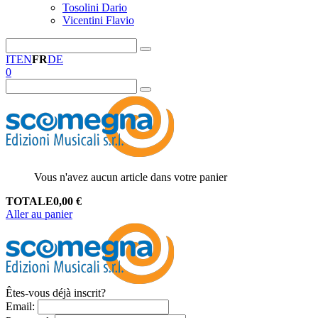
Tosolini Dario
Vicentini Flavio
IT
EN
FR
DE
0
Vous n'avez aucun article dans votre panier
TOTALE
0,00
€
Aller au panier
Êtes-vous déjà inscrit?
Email
: