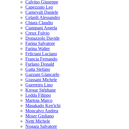
Calvino Giuseppe
Capezzuto Leo
Carnevali Daniele
Celardi Alessandro
Chiara Claudio
Ciampani Angela
Creux Fulvio
Donazzolo Davide
Farina Salvatore
Farina Walter
Feliciani Luciano
Francia Fernando
Furlano Donald
Gatta Stefano
Gazzani Giancarlo
Grassani Michele
Guerreiro Lino
Kregar Stéphane
Ledda Filippo
Martoia Marco
Masakado Ken'ichi
Moncalvo Andrea
Moser Giuliano
Netti Michele
Nogara Salvatore