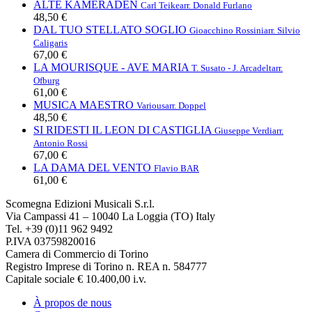
ALTE KAMERADEN
Carl Teike
arr. Donald Furlano
48,50 €
DAL TUO STELLATO SOGLIO
Gioacchino Rossini
arr. Silvio
Caligaris
67,00 €
LA MOURISQUE - AVE MARIA
T. Susato - J. Arcadelt
arr.
Ofburg
61,00 €
MUSICA MAESTRO
Various
arr. Doppel
48,50 €
SI RIDESTI IL LEON DI CASTIGLIA
Giuseppe Verdi
arr.
Antonio Rossi
67,00 €
LA DAMA DEL VENTO
Flavio BAR
61,00 €
Scomegna Edizioni Musicali S.r.l.
Via Campassi 41 – 10040 La Loggia (TO) Italy
Tel. +39 (0)11 962 9492
P.IVA 03759820016
Camera di Commercio di Torino
Registro Imprese di Torino n. REA n. 584777
Capitale sociale € 10.400,00 i.v.
À propos de nous