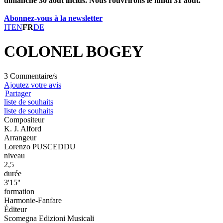
dimanche 30 août inclus. Nous rouvrirons le lundi 31 août.
Abonnez-vous à la newsletter
IT
EN
FR
DE
COLONEL BOGEY
3 Commentaire/s
Ajoutez votre avis
Partager
liste de souhaits
liste de souhaits
Compositeur
K. J. Alford
Arrangeur
Lorenzo PUSCEDDU
niveau
2,5
durée
3'15''
formation
Harmonie-Fanfare
Éditeur
Scomegna Edizioni Musicali