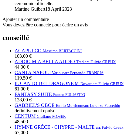
ceremonie officielle.
Martine Guibert
18 April 2023
Ajouter un commentaire
Vous devez être connecté pour écrire un avis
conseillé
ACAPULCO
Massimo BERTACCINI
103,00 €
ADDIO MIA BELLA ADDIO
Trad.
arr. Fulvio CREUX
44,00 €
CANTA NAPOLI
Various
arr. Fernando FRANCIA
119,50 €
IL CANTO DEL DRAGONE
M. Novaro
arr. Fulvio CREUX
61,00 €
FANTASY SUITE
Franco PULIAFITO
128,00 €
GABRIEL'S OBOE
Ennio Morricone
arr. Lorenzo Pusceddu
définitivement épuisé
CENTUM
Giuliano MOSER
48,50 €
HYMNE GRÈCE - CHYPRE - MALTE
arr. Fulvio Creux
67,00 €