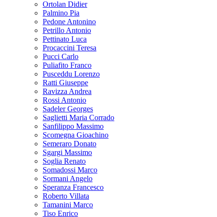
Ortolan Didier
Palmino Pia
Pedone Antonino
Petrillo Antonio
Pettinato Luca
Procaccini Teresa
Pucci Carlo
Puliafito Franco
Pusceddu Lorenzo
Ratti Giuseppe
Ravizza Andrea
Rossi Antonio
Sadeler Georges
Saglietti Maria Corrado
Sanfilippo Massimo
Scomegna Gioachino
Semeraro Donato
Sgargi Massimo
Soglia Renato
Somadossi Marco
Sormani Angelo
Speranza Francesco
Roberto Villata
Tamanini Marco
Tiso Enrico