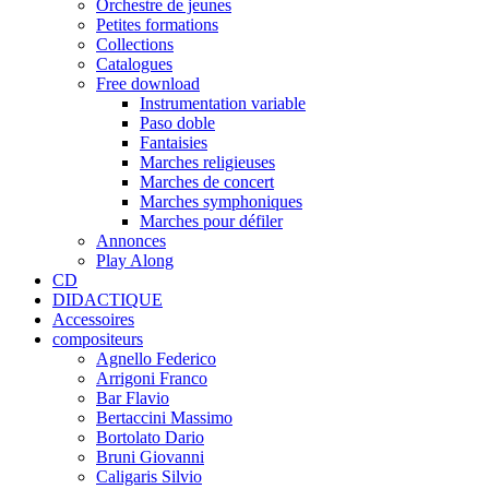
Orchestre de jeunes
Petites formations
Collections
Catalogues
Free download
Instrumentation variable
Paso doble
Fantaisies
Marches religieuses
Marches de concert
Marches symphoniques
Marches pour défiler
Annonces
Play Along
CD
DIDACTIQUE
Accessoires
compositeurs
Agnello Federico
Arrigoni Franco
Bar Flavio
Bertaccini Massimo
Bortolato Dario
Bruni Giovanni
Caligaris Silvio