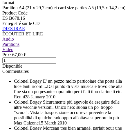
format
Partition A4 (21 x 29,7 cm) et card size parties A5 (19,5 x 14,2 cm)
Product Code
ES B678.16
Enregistré sur le CD
DIES IRAE
ÉCOUTER ET LIRE
Audio
Partitions
Vidéo
Prix:
67,00 €
Disponible
Commentaires
Colonel Bogey
E' un pezzo molto particolare che porta alla
luce tanti ricordi...Dal punto di vista musicale trovo che alla
fine sia un po pesante sopratutto per i fiati tipo clarinetti etc.
Renni
28 January 2010
Colonel Bogey
Sicuramente più agevole da eseguire delle
altre vecchie versioni. Unico neo: suona un po' troppo
"scura". Vista la trasposizione occorreva prevedere la
possibilità di qualche raddoppio all'ottava superiore in più
Max Calzone
15 March 2010
Colonel Bogey
Morceau tres bien arrangé, parfait pour une