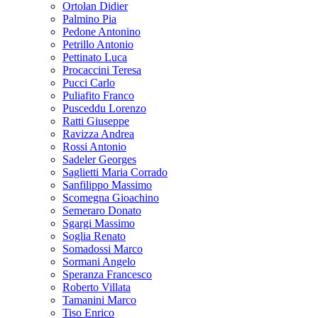
Ortolan Didier
Palmino Pia
Pedone Antonino
Petrillo Antonio
Pettinato Luca
Procaccini Teresa
Pucci Carlo
Puliafito Franco
Pusceddu Lorenzo
Ratti Giuseppe
Ravizza Andrea
Rossi Antonio
Sadeler Georges
Saglietti Maria Corrado
Sanfilippo Massimo
Scomegna Gioachino
Semeraro Donato
Sgargi Massimo
Soglia Renato
Somadossi Marco
Sormani Angelo
Speranza Francesco
Roberto Villata
Tamanini Marco
Tiso Enrico