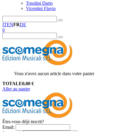
Tosolini Dario
Vicentini Flavio
IT
EN
FR
DE
0
Vous n'avez aucun article dans votre panier
TOTALE
0,00
€
Aller au panier
Êtes-vous déjà inscrit?
Email
: