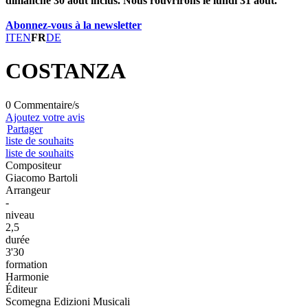
dimanche 30 août inclus. Nous rouvrirons le lundi 31 août.
Abonnez-vous à la newsletter
IT
EN
FR
DE
COSTANZA
0 Commentaire/s
Ajoutez votre avis
Partager
liste de souhaits
liste de souhaits
Compositeur
Giacomo Bartoli
Arrangeur
-
niveau
2,5
durée
3'30
formation
Harmonie
Éditeur
Scomegna Edizioni Musicali