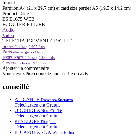
format
Partition A4 (21 x 29,7 cm) et card size parties A5 (19,5 x 14,2 cm)
Product Code
ES B1675 WEB
ÉCOUTER ET LIRE
Audio
Vidéo
TÉLÉCHARGEMENT GRATUIT
Score
téléchargé
605
fois
Parts
téléchargé
663
fois
Extra Parts
téléchargé
382
fois
Cover
téléchargé
289
fois
Ajouter un commentaire
Vous devez être connecté pour écrire un avis
conseillé
ALICANTE
Francesco Speranza
Téléchargement Gratuit
ORCHIDEA
Nino Giuffrè
Téléchargement Gratuit
PENELOPE
Flinghen
Téléchargement Gratuit
IL CAPOBANDA
Walter Farina