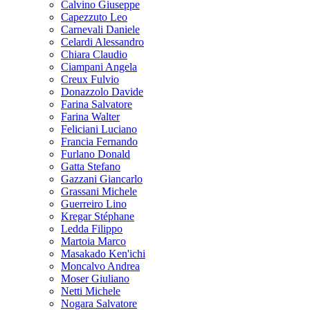
Calvino Giuseppe
Capezzuto Leo
Carnevali Daniele
Celardi Alessandro
Chiara Claudio
Ciampani Angela
Creux Fulvio
Donazzolo Davide
Farina Salvatore
Farina Walter
Feliciani Luciano
Francia Fernando
Furlano Donald
Gatta Stefano
Gazzani Giancarlo
Grassani Michele
Guerreiro Lino
Kregar Stéphane
Ledda Filippo
Martoia Marco
Masakado Ken'ichi
Moncalvo Andrea
Moser Giuliano
Netti Michele
Nogara Salvatore