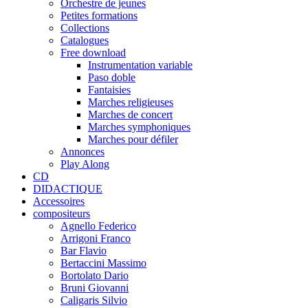
Orchestre de jeunes
Petites formations
Collections
Catalogues
Free download
Instrumentation variable
Paso doble
Fantaisies
Marches religieuses
Marches de concert
Marches symphoniques
Marches pour défiler
Annonces
Play Along
CD
DIDACTIQUE
Accessoires
compositeurs
Agnello Federico
Arrigoni Franco
Bar Flavio
Bertaccini Massimo
Bortolato Dario
Bruni Giovanni
Caligaris Silvio