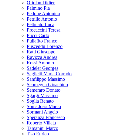
Ortolan Didier
Palmino Pia
Pedone Antonino
Petrillo Antonio
Pettinato Luca
Procaccini Teresa
Pucci Carlo
Puliafito Franco
Pusceddu Lorenzo
Ratti Giuseppe
Ravizza Andrea
Rossi Antonio
Sadeler Georges
Saglietti Maria Corrado
Sanfilippo Massimo
Scomegna Gioachino
Semeraro Donato
Sgargi Massimo
Soglia Renato
Somadossi Marco
Sormani Angelo
Speranza Francesco
Roberto Villata
Tamanini Marco
Tiso Enrico