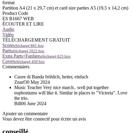
format
Partition A4 (21 x 29,7 cm) et card size parties A5 (19,5 x 14,2 cm)
Product Code
ES B1667 WEB
ÉCOUTER ET LIRE
Audio
Vidéo
TÉLÉCHARGEMENT GRATUIT
Score
téléchargé
861
fois
Parts
téléchargé
1022
fois
Extra Parts+Fanfare
téléchargé
625
fois
Cover
téléchargé
450
fois
Commentaires
Cuore di Banda
fröhlich, heiter, einfach
Znarf
30 May 2024
Music Teacher
Very nice march.. well put together
euphoniums will like it. Similar in places to "Victoria". Love
the trio.
Bill
06 June 2024
Ajouter un commentaire
Vous devez être connecté pour écrire un avis
conseillé