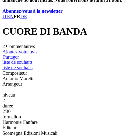
dimanche 30 août inclus. Nous rouvrirons le lundi 31 août.
Abonnez-vous à la newsletter
IT
EN
FR
DE
CUORE DI BANDA
2 Commentaire/s
Ajoutez votre avis
Partager
liste de souhaits
liste de souhaits
Compositeur
Antonio Moretti
Arrangeur
-
niveau
2
durée
2'30
formation
Harmonie-Fanfare
Éditeur
Scomegna Edizioni Musicali