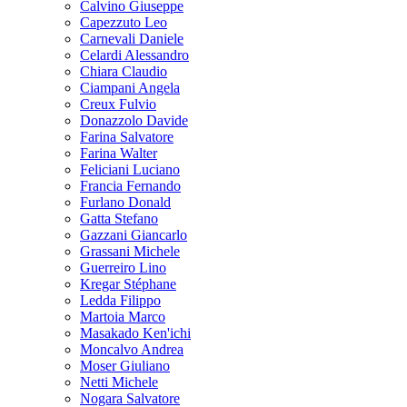
Calvino Giuseppe
Capezzuto Leo
Carnevali Daniele
Celardi Alessandro
Chiara Claudio
Ciampani Angela
Creux Fulvio
Donazzolo Davide
Farina Salvatore
Farina Walter
Feliciani Luciano
Francia Fernando
Furlano Donald
Gatta Stefano
Gazzani Giancarlo
Grassani Michele
Guerreiro Lino
Kregar Stéphane
Ledda Filippo
Martoia Marco
Masakado Ken'ichi
Moncalvo Andrea
Moser Giuliano
Netti Michele
Nogara Salvatore