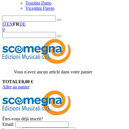
Tosolini Dario
Vicentini Flavio
IT
EN
FR
DE
0
Vous n'avez aucun article dans votre panier
TOTALE
0,00
€
Aller au panier
Êtes-vous déjà inscrit?
Email
: