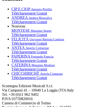
CIP E CIOP
Antonio Petrillo
Téléchargement Gratuit
ANDREA
Andrea Moncalvo
Téléchargement Gratuit
Nouveau
MONTESE
Massimo Sgargi
Téléchargement Gratuit
FELICITÀ
Giovanni Battista Cardone
Téléchargement Gratuit
ANTEA
Angelo Cotturone
Téléchargement Gratuit
PAPERINA
Fernando Francia
Téléchargement Gratuit
CATERINA
Massimo Modena
Téléchargement Gratuit
CHICCHIRICHÌ!
Angela Ciampani
Téléchargement Gratuit
Scomegna Edizioni Musicali S.r.l.
Via Campassi 41 – 10040 La Loggia (TO) Italy
Tel. +39 (0)11 962 9492
P.IVA 03759820016
Camera di Commercio di Torino