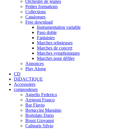
Orchestre de jeunes
Petites formations
Collections
Catalogues
Free download
Instrumentation variable
Paso doble
Fantaisies
Marches religieuses
Marches de concert
Marches symphoniques
Marches pour défiler
Annonces
Play Along
CD
DIDACTIQUE
Accessoires
compositeurs
Agnello Federico
Arrigoni Franco
Bar Flavio
Bertaccini Massimo
Bortolato Dario
Bruni Giovanni
Caligaris Silvio