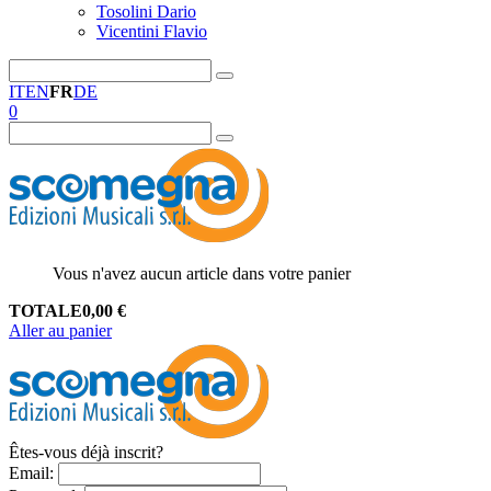
Tosolini Dario
Vicentini Flavio
IT
EN
FR
DE
0
Vous n'avez aucun article dans votre panier
TOTALE
0,00
€
Aller au panier
Êtes-vous déjà inscrit?
Email
: