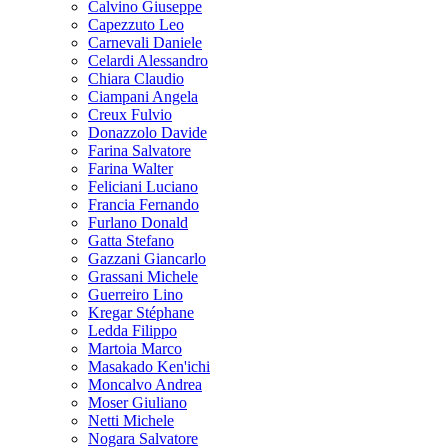
Calvino Giuseppe
Capezzuto Leo
Carnevali Daniele
Celardi Alessandro
Chiara Claudio
Ciampani Angela
Creux Fulvio
Donazzolo Davide
Farina Salvatore
Farina Walter
Feliciani Luciano
Francia Fernando
Furlano Donald
Gatta Stefano
Gazzani Giancarlo
Grassani Michele
Guerreiro Lino
Kregar Stéphane
Ledda Filippo
Martoia Marco
Masakado Ken'ichi
Moncalvo Andrea
Moser Giuliano
Netti Michele
Nogara Salvatore