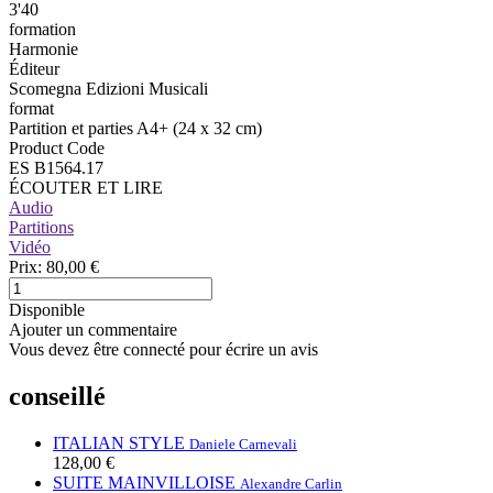
3'40
formation
Harmonie
Éditeur
Scomegna Edizioni Musicali
format
Partition et parties A4+ (24 x 32 cm)
Product Code
ES B1564.17
ÉCOUTER ET LIRE
Audio
Partitions
Vidéo
Prix:
80,00 €
Disponible
Ajouter un commentaire
Vous devez être connecté pour écrire un avis
conseillé
ITALIAN STYLE
Daniele Carnevali
128,00 €
SUITE MAINVILLOISE
Alexandre Carlin