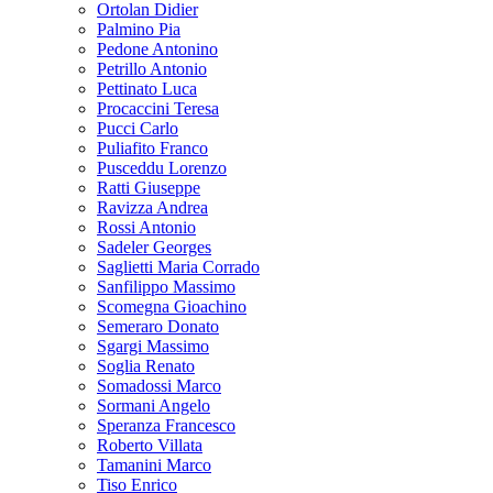
Ortolan Didier
Palmino Pia
Pedone Antonino
Petrillo Antonio
Pettinato Luca
Procaccini Teresa
Pucci Carlo
Puliafito Franco
Pusceddu Lorenzo
Ratti Giuseppe
Ravizza Andrea
Rossi Antonio
Sadeler Georges
Saglietti Maria Corrado
Sanfilippo Massimo
Scomegna Gioachino
Semeraro Donato
Sgargi Massimo
Soglia Renato
Somadossi Marco
Sormani Angelo
Speranza Francesco
Roberto Villata
Tamanini Marco
Tiso Enrico