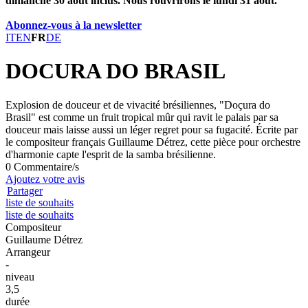
dimanche 30 août inclus. Nous rouvrirons le lundi 31 août.
Abonnez-vous à la newsletter
IT
EN
FR
DE
DOCURA DO BRASIL
Explosion de douceur et de vivacité brésiliennes, "Doçura do
Brasil" est comme un fruit tropical mûr qui ravit le palais par sa
douceur mais laisse aussi un léger regret pour sa fugacité. Écrite par
le compositeur français Guillaume Détrez, cette pièce pour orchestre
d'harmonie capte l'esprit de la samba brésilienne.
0 Commentaire/s
Ajoutez votre avis
Partager
liste de souhaits
liste de souhaits
Compositeur
Guillaume Détrez
Arrangeur
-
niveau
3,5
durée