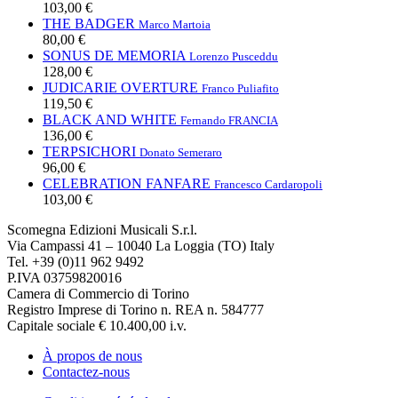
103,00 €
THE BADGER
Marco Martoia
80,00 €
SONUS DE MEMORIA
Lorenzo Pusceddu
128,00 €
JUDICARIE OVERTURE
Franco Puliafito
119,50 €
BLACK AND WHITE
Fernando FRANCIA
136,00 €
TERPSICHORI
Donato Semeraro
96,00 €
CELEBRATION FANFARE
Francesco Cardaropoli
103,00 €
Scomegna Edizioni Musicali S.r.l.
Via Campassi 41 – 10040 La Loggia (TO) Italy
Tel. +39 (0)11 962 9492
P.IVA 03759820016
Camera di Commercio di Torino
Registro Imprese di Torino n. REA n. 584777
Capitale sociale € 10.400,00 i.v.
À propos de nous
Contactez-nous