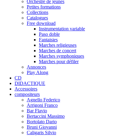
Orchestre de jeunes
Petites formations
Collections
Catalogues
Free download
Instrumentation variable
Paso doble
Fantaisies
Marches religieuses
Marches de concert
Marches symphoniques
Marches pour défiler
Annonces
Play Along
CD
DIDACTIQUE
Accessoires
compositeurs
Agnello Federico
Arrigoni Franco
Bar Flavio
Bertaccini Massimo
Bortolato Dario
Bruni Giovanni
Caligaris Silvio