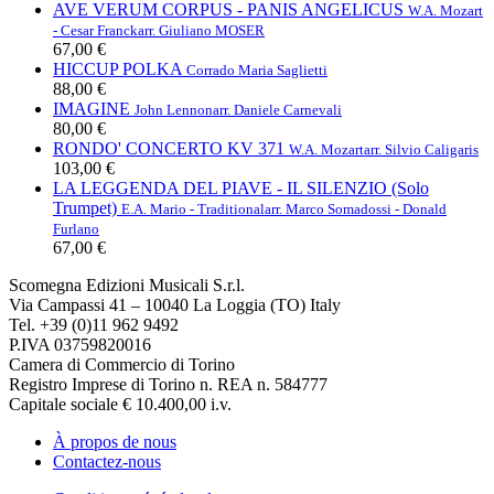
AVE VERUM CORPUS - PANIS ANGELICUS
W.A. Mozart
- Cesar Franck
arr. Giuliano MOSER
67,00 €
HICCUP POLKA
Corrado Maria Saglietti
88,00 €
IMAGINE
John Lennon
arr. Daniele Carnevali
80,00 €
RONDO' CONCERTO KV 371
W.A. Mozart
arr. Silvio Caligaris
103,00 €
LA LEGGENDA DEL PIAVE - IL SILENZIO (Solo
Trumpet)
E.A. Mario - Traditional
arr. Marco Somadossi - Donald
Furlano
67,00 €
Scomegna Edizioni Musicali S.r.l.
Via Campassi 41 – 10040 La Loggia (TO) Italy
Tel. +39 (0)11 962 9492
P.IVA 03759820016
Camera di Commercio di Torino
Registro Imprese di Torino n. REA n. 584777
Capitale sociale € 10.400,00 i.v.
À propos de nous
Contactez-nous