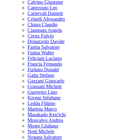
Calvino Giuseppe
Capezzuto Leo
Carnevali Daniele
Celardi Alessandro
Chiara Claudio
Ciampani Angela
Creux Fulvio
Donazzolo Davide
Farina Salvatore
Farina Walter
Feliciani Luciano
Francia Fernando
Furlano Donald
Gatta Stefano
Gazzani Giancarlo
Grassani Michele
Guerreiro Lino
Kregar Stéphane
Ledda Filippo
Martoia Marco
Masakado Ken'ichi
Moncalvo Andrea
Moser Giuliano
Netti Michele
Nogara Salvatore