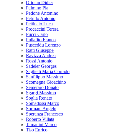
Ortolan Didier
Palmino Pia
Pedone Antonino
Petrillo Antonio
Pettinato Luca
Procaccini Teresa
Pucci Carlo
Puliafito Franco
Pusceddu Lorenzo
Ratti Giuseppe
Ravizza Andrea
Rossi Antonio
Sadeler Georges
Saglietti Maria Corrado
Sanfilippo Massimo
Scomegna Gioachino
Semeraro Donato
Sgargi Massimo
Soglia Renato
Somadossi Marco
Sormani Angelo
Speranza Francesco
Roberto Villata
Tamanini Marco
Tiso Enrico