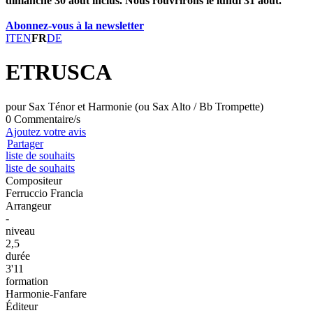
dimanche 30 août inclus. Nous rouvrirons le lundi 31 août.
Abonnez-vous à la newsletter
IT
EN
FR
DE
ETRUSCA
pour Sax Ténor et Harmonie (ou Sax Alto / Bb Trompette)
0 Commentaire/s
Ajoutez votre avis
Partager
liste de souhaits
liste de souhaits
Compositeur
Ferruccio Francia
Arrangeur
-
niveau
2,5
durée
3'11
formation
Harmonie-Fanfare
Éditeur