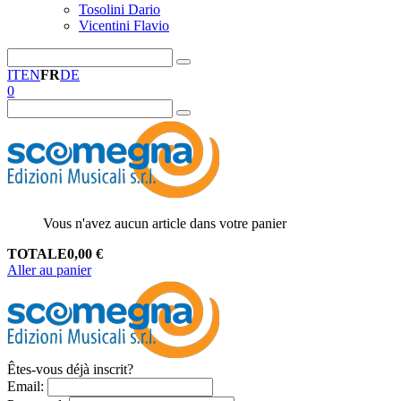
Tosolini Dario
Vicentini Flavio
IT
EN
FR
DE
0
Vous n'avez aucun article dans votre panier
TOTALE
0,00
€
Aller au panier
Êtes-vous déjà inscrit?
Email
: