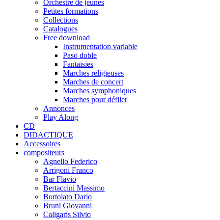
Orchestre de jeunes
Petites formations
Collections
Catalogues
Free download
Instrumentation variable
Paso doble
Fantaisies
Marches religieuses
Marches de concert
Marches symphoniques
Marches pour défiler
Annonces
Play Along
CD
DIDACTIQUE
Accessoires
compositeurs
Agnello Federico
Arrigoni Franco
Bar Flavio
Bertaccini Massimo
Bortolato Dario
Bruni Giovanni
Caligaris Silvio