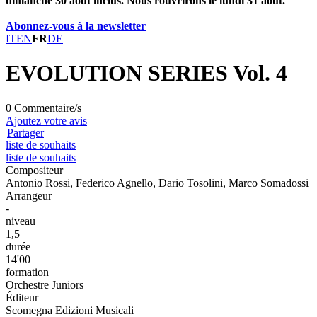
dimanche 30 août inclus. Nous rouvrirons le lundi 31 août.
Abonnez-vous à la newsletter
IT
EN
FR
DE
EVOLUTION SERIES Vol. 4
0 Commentaire/s
Ajoutez votre avis
Partager
liste de souhaits
liste de souhaits
Compositeur
Antonio Rossi, Federico Agnello, Dario Tosolini, Marco Somadossi
Arrangeur
-
niveau
1,5
durée
14'00
formation
Orchestre Juniors
Éditeur
Scomegna Edizioni Musicali