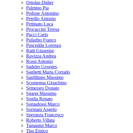
Ortolan Didier
Palmino Pia
Pedone Antonino
Petrillo Antonio
Pettinato Luca
Procaccini Teresa
Pucci Carlo
Puliafito Franco
Pusceddu Lorenzo
Ratti Giuseppe
Ravizza Andrea
Rossi Antonio
Sadeler Georges
Saglietti Maria Corrado
Sanfilippo Massimo
Scomegna Gioachino
Semeraro Donato
Sgargi Massimo
Soglia Renato
Somadossi Marco
Sormani Angelo
Speranza Francesco
Roberto Villata
Tamanini Marco
Tiso Enrico