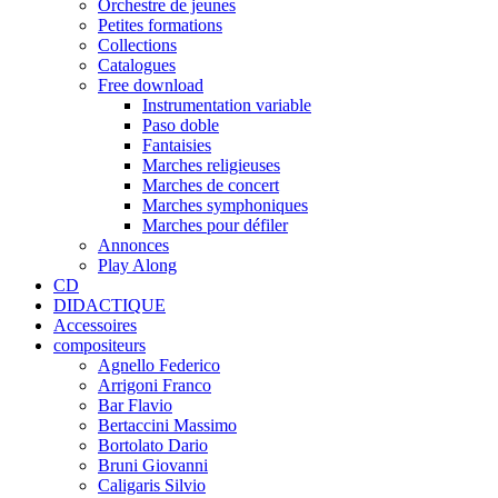
Orchestre de jeunes
Petites formations
Collections
Catalogues
Free download
Instrumentation variable
Paso doble
Fantaisies
Marches religieuses
Marches de concert
Marches symphoniques
Marches pour défiler
Annonces
Play Along
CD
DIDACTIQUE
Accessoires
compositeurs
Agnello Federico
Arrigoni Franco
Bar Flavio
Bertaccini Massimo
Bortolato Dario
Bruni Giovanni
Caligaris Silvio