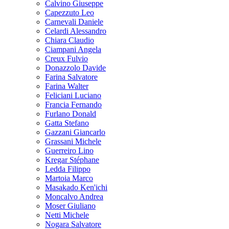
Calvino Giuseppe
Capezzuto Leo
Carnevali Daniele
Celardi Alessandro
Chiara Claudio
Ciampani Angela
Creux Fulvio
Donazzolo Davide
Farina Salvatore
Farina Walter
Feliciani Luciano
Francia Fernando
Furlano Donald
Gatta Stefano
Gazzani Giancarlo
Grassani Michele
Guerreiro Lino
Kregar Stéphane
Ledda Filippo
Martoia Marco
Masakado Ken'ichi
Moncalvo Andrea
Moser Giuliano
Netti Michele
Nogara Salvatore