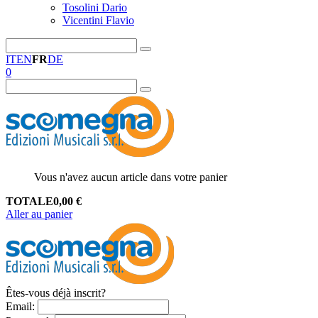
Tosolini Dario
Vicentini Flavio
IT
EN
FR
DE
0
Vous n'avez aucun article dans votre panier
TOTALE
0,00
€
Aller au panier
Êtes-vous déjà inscrit?
Email
: