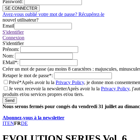
Password
:
SE CONNECTER
Avez-vous oublié votre mot de passe? Récupérez-le
nouvel utilisateur?
Email
S'identifier
Connexion
S'identifier
Prénom
:
Nom
:
EMail
*
:
Créer un mot de passe (au moins 8 caractères : majuscules, minuscules
Retaper le mot de passe
*
:
Privé*
Après avoir lu la
Privacy Policy
, je donne mon consentement
Je veux recevoir la newsletter
Après avoir lu la
Privacy Policy
, j'a
produits et/ou services propres et/ou tiers.
Send
Nous serons fermés pour congés du vendredi 31 juillet au dimanch
Abonnez-vous à la newsletter
IT
EN
FR
DE
EVOLUTION SERIES Vol. 6