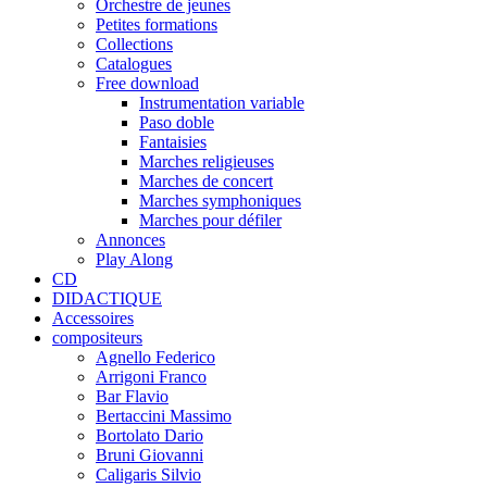
Orchestre de jeunes
Petites formations
Collections
Catalogues
Free download
Instrumentation variable
Paso doble
Fantaisies
Marches religieuses
Marches de concert
Marches symphoniques
Marches pour défiler
Annonces
Play Along
CD
DIDACTIQUE
Accessoires
compositeurs
Agnello Federico
Arrigoni Franco
Bar Flavio
Bertaccini Massimo
Bortolato Dario
Bruni Giovanni
Caligaris Silvio