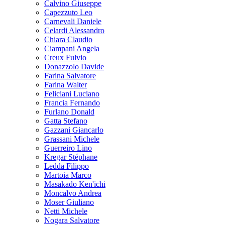
Calvino Giuseppe
Capezzuto Leo
Carnevali Daniele
Celardi Alessandro
Chiara Claudio
Ciampani Angela
Creux Fulvio
Donazzolo Davide
Farina Salvatore
Farina Walter
Feliciani Luciano
Francia Fernando
Furlano Donald
Gatta Stefano
Gazzani Giancarlo
Grassani Michele
Guerreiro Lino
Kregar Stéphane
Ledda Filippo
Martoia Marco
Masakado Ken'ichi
Moncalvo Andrea
Moser Giuliano
Netti Michele
Nogara Salvatore