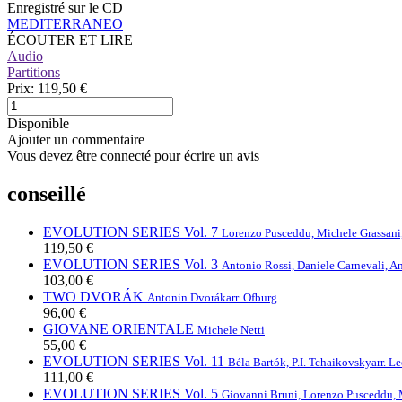
Enregistré sur le CD
MEDITERRANEO
ÉCOUTER ET LIRE
Audio
Partitions
Prix:
119,50 €
Disponible
Ajouter un commentaire
Vous devez être connecté pour écrire un avis
conseillé
EVOLUTION SERIES Vol. 7
Lorenzo Pusceddu, Michele Grassani
119,50 €
EVOLUTION SERIES Vol. 3
Antonio Rossi, Daniele Carnevali, A
103,00 €
TWO DVORÁK
Antonin Dvorák
arr. Ofburg
96,00 €
GIOVANE ORIENTALE
Michele Netti
55,00 €
EVOLUTION SERIES Vol. 11
Béla Bartók, P.I. Tchaikovsky
arr. L
111,00 €
EVOLUTION SERIES Vol. 5
Giovanni Bruni, Lorenzo Pusceddu, 