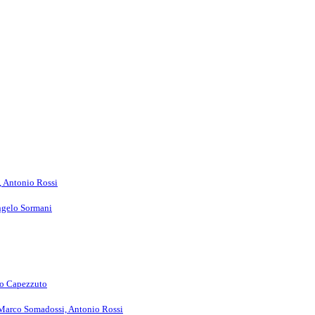
, Antonio Rossi
ngelo Sormani
eo Capezzuto
Marco Somadossi, Antonio Rossi