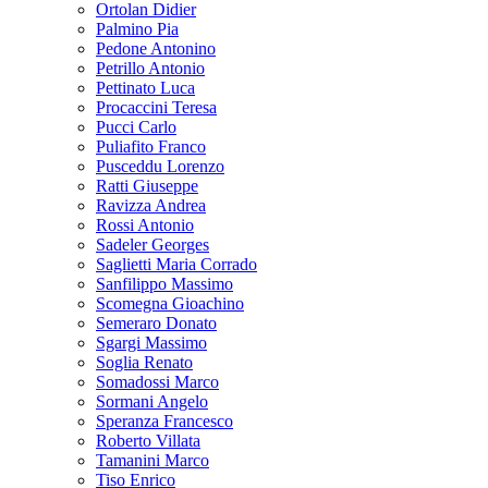
Ortolan Didier
Palmino Pia
Pedone Antonino
Petrillo Antonio
Pettinato Luca
Procaccini Teresa
Pucci Carlo
Puliafito Franco
Pusceddu Lorenzo
Ratti Giuseppe
Ravizza Andrea
Rossi Antonio
Sadeler Georges
Saglietti Maria Corrado
Sanfilippo Massimo
Scomegna Gioachino
Semeraro Donato
Sgargi Massimo
Soglia Renato
Somadossi Marco
Sormani Angelo
Speranza Francesco
Roberto Villata
Tamanini Marco
Tiso Enrico