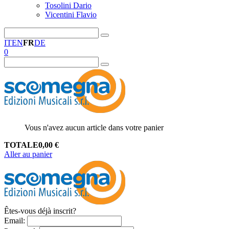
Tosolini Dario
Vicentini Flavio
IT
EN
FR
DE
0
Vous n'avez aucun article dans votre panier
TOTALE
0,00
€
Aller au panier
Êtes-vous déjà inscrit?
Email
: