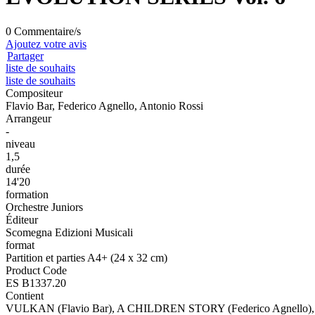
0 Commentaire/s
Ajoutez votre avis
Partager
liste de souhaits
liste de souhaits
Compositeur
Flavio Bar, Federico Agnello, Antonio Rossi
Arrangeur
-
niveau
1,5
durée
14'20
formation
Orchestre Juniors
Éditeur
Scomegna Edizioni Musicali
format
Partition et parties A4+ (24 x 32 cm)
Product Code
ES B1337.20
Contient
VULKAN (Flavio Bar), A CHILDREN STORY (Federico Agnello),