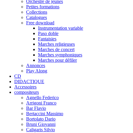
Orchestre de jeunes
Petites formations
Collections
Catalogues
Free download
Instrumentation variable
Paso doble
Fantaisies
Marches religieuses
Marches de concert
Marches symphoniques
Marches pour défiler
Annonces
Play Along
CD
DIDACTIQUE
Accessoires
compositeurs
Agnello Federico
Arrigoni Franco
Bar Flavio
Bertaccini Massimo
Bortolato Dario
Bruni Giovanni
Caligaris Silvio