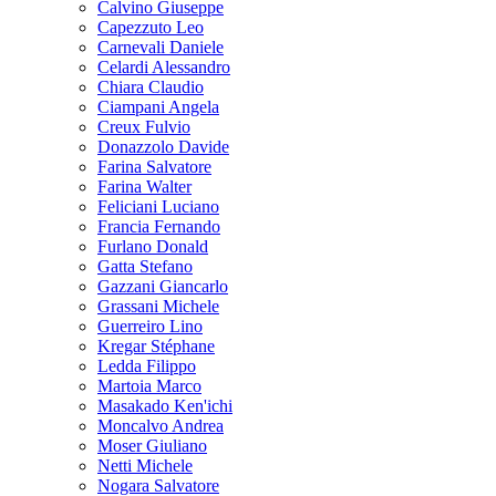
Calvino Giuseppe
Capezzuto Leo
Carnevali Daniele
Celardi Alessandro
Chiara Claudio
Ciampani Angela
Creux Fulvio
Donazzolo Davide
Farina Salvatore
Farina Walter
Feliciani Luciano
Francia Fernando
Furlano Donald
Gatta Stefano
Gazzani Giancarlo
Grassani Michele
Guerreiro Lino
Kregar Stéphane
Ledda Filippo
Martoia Marco
Masakado Ken'ichi
Moncalvo Andrea
Moser Giuliano
Netti Michele
Nogara Salvatore