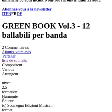
dimanche 30 août inclus. Nous rouvrirons le lundi 31 août.
Abonnez-vous à la newsletter
IT
EN
FR
DE
GREEN BOOK Vol.3 - 12
ballabili per banda
2 Commentaire/s
Ajoutez votre avis
Partager
liste de souhaits
Compositeur
Various
Arrangeur
-
niveau
2,5
formation
Harmonie
Éditeur
(c) Scomegna Edizioni Musicali
format