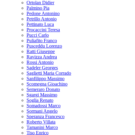
Ortolan Didier
Palmino Pia
Pedone Antonino
Petrillo Antonio
Pettinato Luca
Procaccini Teresa
Pucci Carlo
Puliafito Franco
Pusceddu Lorenzo
Ratti Giuseppe
Ravizza Andrea
Rossi Antonio
Sadeler Georges
Saglietti Maria Corrado
Sanfilippo Massimo
Scomegna Gioachino
Semeraro Donato
Sgargi Massimo
Soglia Renato
Somadossi Marco
Sormani Angelo
Speranza Francesco
Roberto Villata
Tamanini Marco
Tiso Enrico