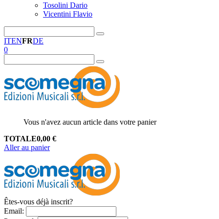
Tosolini Dario
Vicentini Flavio
IT
EN
FR
DE
0
Vous n'avez aucun article dans votre panier
TOTALE
0,00
€
Aller au panier
Êtes-vous déjà inscrit?
Email
: