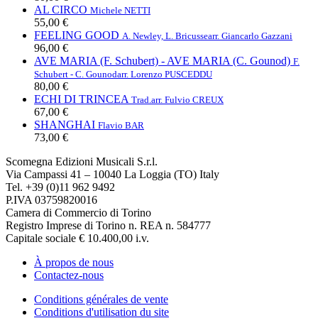
AL CIRCO
Michele NETTI
55,00 €
FEELING GOOD
A. Newley, L. Bricusse
arr. Giancarlo Gazzani
96,00 €
AVE MARIA (F. Schubert) - AVE MARIA (C. Gounod)
F.
Schubert - C. Gounod
arr. Lorenzo PUSCEDDU
80,00 €
ECHI DI TRINCEA
Trad.
arr. Fulvio CREUX
67,00 €
SHANGHAI
Flavio BAR
73,00 €
Scomegna Edizioni Musicali S.r.l.
Via Campassi 41 – 10040 La Loggia (TO) Italy
Tel. +39 (0)11 962 9492
P.IVA 03759820016
Camera di Commercio di Torino
Registro Imprese di Torino n. REA n. 584777
Capitale sociale € 10.400,00 i.v.
À propos de nous
Contactez-nous
Conditions générales de vente
Conditions d'utilisation du site