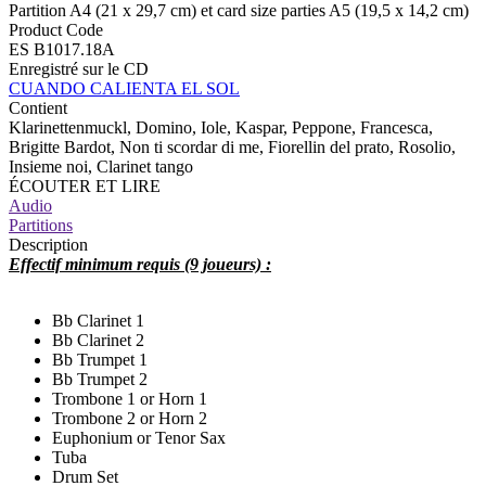
Partition A4 (21 x 29,7 cm) et card size parties A5 (19,5 x 14,2 cm)
Product Code
ES B1017.18A
Enregistré sur le CD
CUANDO CALIENTA EL SOL
Contient
Klarinettenmuckl, Domino, Iole, Kaspar, Peppone, Francesca,
Brigitte Bardot, Non ti scordar di me, Fiorellin del prato, Rosolio,
Insieme noi, Clarinet tango
ÉCOUTER ET LIRE
Audio
Partitions
Description
Effectif minimum requis (9 joueurs) :
Bb Clarinet 1
Bb Clarinet 2
Bb Trumpet 1
Bb Trumpet 2
Trombone 1 or Horn 1
Trombone 2 or Horn 2
Euphonium or Tenor Sax
Tuba
Drum Set