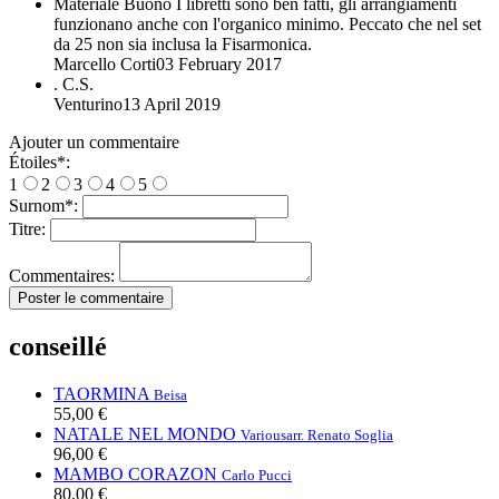
Materiale Buono
I libretti sono ben fatti, gli arrangiamenti
funzionano anche con l'organico minimo. Peccato che nel set
da 25 non sia inclusa la Fisarmonica.
Marcello Corti
03 February 2017
.
C.S.
Venturino
13 April 2019
Ajouter un commentaire
Étoiles
*
:
1
2
3
4
5
Surnom
*
:
Titre
:
Commentaires
:
Poster le commentaire
conseillé
TAORMINA
Beisa
55,00 €
NATALE NEL MONDO
Various
arr. Renato Soglia
96,00 €
MAMBO CORAZON
Carlo Pucci
80,00 €