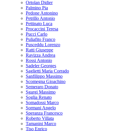
Ortolan Didier
Palmino Pia
Pedone Antonino
Petrillo Antonio
Pettinato Luca
Procaccini Teresa
Pucci Carlo
Puliafito Franco
Pusceddu Lorenzo
Ratti Giuseppe
Ravizza Andrea
Rossi Antonio
Sadeler Georges
Saglietti Maria Corrado
Sanfilippo Massimo
Scomegna Gioachino
Semeraro Donato
Sgargi Massimo
Soglia Renato
Somadossi Marco
Sormani Angelo
Speranza Francesco
Roberto Villata
Tamanini Marco
Tiso Enrico