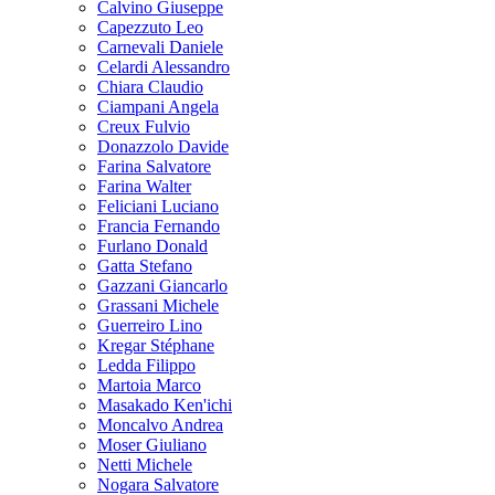
Calvino Giuseppe
Capezzuto Leo
Carnevali Daniele
Celardi Alessandro
Chiara Claudio
Ciampani Angela
Creux Fulvio
Donazzolo Davide
Farina Salvatore
Farina Walter
Feliciani Luciano
Francia Fernando
Furlano Donald
Gatta Stefano
Gazzani Giancarlo
Grassani Michele
Guerreiro Lino
Kregar Stéphane
Ledda Filippo
Martoia Marco
Masakado Ken'ichi
Moncalvo Andrea
Moser Giuliano
Netti Michele
Nogara Salvatore