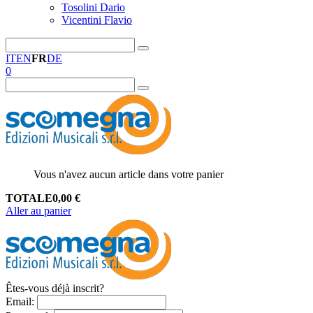
Tosolini Dario
Vicentini Flavio
IT
EN
FR
DE
0
Vous n'avez aucun article dans votre panier
TOTALE
0,00
€
Aller au panier
Êtes-vous déjà inscrit?
Email
: