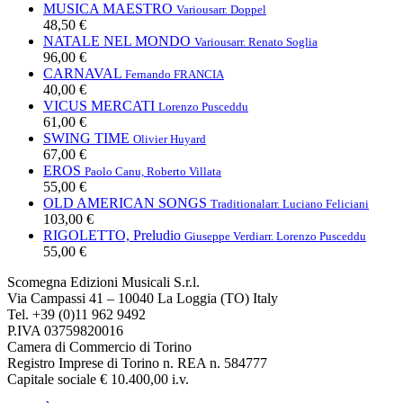
MUSICA MAESTRO
Various
arr. Doppel
48,50 €
NATALE NEL MONDO
Various
arr. Renato Soglia
96,00 €
CARNAVAL
Fernando FRANCIA
40,00 €
VICUS MERCATI
Lorenzo Pusceddu
61,00 €
SWING TIME
Olivier Huyard
67,00 €
EROS
Paolo Canu, Roberto Villata
55,00 €
OLD AMERICAN SONGS
Traditional
arr. Luciano Feliciani
103,00 €
RIGOLETTO, Preludio
Giuseppe Verdi
arr. Lorenzo Pusceddu
55,00 €
Scomegna Edizioni Musicali S.r.l.
Via Campassi 41 – 10040 La Loggia (TO) Italy
Tel. +39 (0)11 962 9492
P.IVA 03759820016
Camera di Commercio di Torino
Registro Imprese di Torino n. REA n. 584777
Capitale sociale € 10.400,00 i.v.