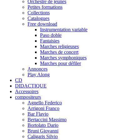
Orchestre de jeunes
Petites formations
Collections
Catalogues
Free download
Instrumentation variable
Paso doble
Fantaisies
Marches religieuses
Marches de concert
Marches symphoniques
Marches pour défiler
Annonces
Play Along
CD
DIDACTIQUE
Accessoires
compositeurs
Agnello Federico
Arrigoni Franco
Bar Flavio
Bertaccini Massimo
Bortolato Dario
Bruni Giovanni
Caligaris Silvio