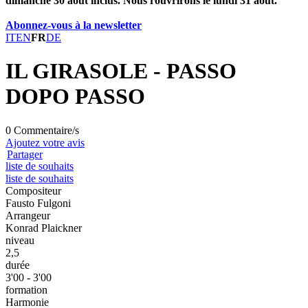
dimanche 30 août inclus. Nous rouvrirons le lundi 31 août.
Abonnez-vous à la newsletter
IT
EN
FR
DE
IL GIRASOLE - PASSO
DOPO PASSO
0 Commentaire/s
Ajoutez votre avis
Partager
liste de souhaits
liste de souhaits
Compositeur
Fausto Fulgoni
Arrangeur
Konrad Plaickner
niveau
2,5
durée
3'00 - 3'00
formation
Harmonie