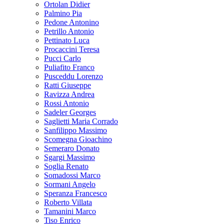
Ortolan Didier
Palmino Pia
Pedone Antonino
Petrillo Antonio
Pettinato Luca
Procaccini Teresa
Pucci Carlo
Puliafito Franco
Pusceddu Lorenzo
Ratti Giuseppe
Ravizza Andrea
Rossi Antonio
Sadeler Georges
Saglietti Maria Corrado
Sanfilippo Massimo
Scomegna Gioachino
Semeraro Donato
Sgargi Massimo
Soglia Renato
Somadossi Marco
Sormani Angelo
Speranza Francesco
Roberto Villata
Tamanini Marco
Tiso Enrico