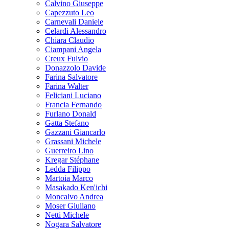
Calvino Giuseppe
Capezzuto Leo
Carnevali Daniele
Celardi Alessandro
Chiara Claudio
Ciampani Angela
Creux Fulvio
Donazzolo Davide
Farina Salvatore
Farina Walter
Feliciani Luciano
Francia Fernando
Furlano Donald
Gatta Stefano
Gazzani Giancarlo
Grassani Michele
Guerreiro Lino
Kregar Stéphane
Ledda Filippo
Martoia Marco
Masakado Ken'ichi
Moncalvo Andrea
Moser Giuliano
Netti Michele
Nogara Salvatore