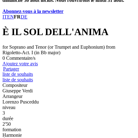
dimanche 30 août inclus. Nous rouvrirons le lundi 31 août.
Abonnez-vous à la newsletter
IT
EN
FR
DE
È IL SOL DELL'ANIMA
for Soprano and Tenor (or Trumpet and Euphonium) from
Rigoletto-Act. I (in Bb major)
0 Commentaire/s
Ajoutez votre avis
Partager
liste de souhaits
liste de souhaits
Compositeur
Giuseppe Verdi
Arrangeur
Lorenzo Pusceddu
niveau
3
durée
2'50
formation
Harmonie