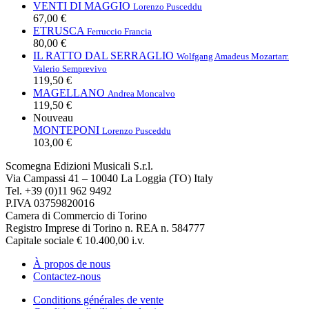
VENTI DI MAGGIO
Lorenzo Pusceddu
67,00 €
ETRUSCA
Ferruccio Francia
80,00 €
IL RATTO DAL SERRAGLIO
Wolfgang Amadeus Mozart
arr.
Valerio Semprevivo
119,50 €
MAGELLANO
Andrea Moncalvo
119,50 €
Nouveau
MONTEPONI
Lorenzo Pusceddu
103,00 €
Scomegna Edizioni Musicali S.r.l.
Via Campassi 41 – 10040 La Loggia (TO) Italy
Tel. +39 (0)11 962 9492
P.IVA 03759820016
Camera di Commercio di Torino
Registro Imprese di Torino n. REA n. 584777
Capitale sociale € 10.400,00 i.v.
À propos de nous
Contactez-nous
Conditions générales de vente