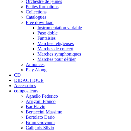
Orchestre de jeunes
Petites formations
Collections
Catalogues
Free download
Instrumentation variable
Paso doble
Fantaisies
Marches religieuses
Marches de concert
Marches symphoniques
Marches pour défiler
Annonces
Play Along
CD
DIDACTIQUE
Accessoires
compositeurs
Agnello Federico
Arrigoni Franco
Bar Flavio
Bertaccini Massimo
Bortolato Dario
Bruni Giovanni
Caligaris Silvio