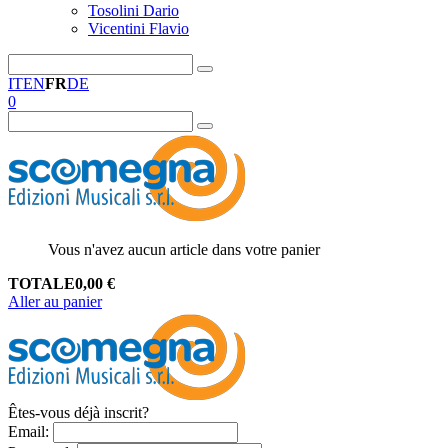
Tosolini Dario
Vicentini Flavio
IT
EN
FR
DE
0
Vous n'avez aucun article dans votre panier
TOTALE
0,00
€
Aller au panier
Êtes-vous déjà inscrit?
Email
: