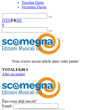
Tosolini Dario
Vicentini Flavio
IT
EN
FR
DE
0
Vous n'avez aucun article dans votre panier
TOTALE
0,00
€
Aller au panier
Êtes-vous déjà inscrit?
Email
: