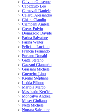
Calvino Giuseppe
Capezzuto Leo
Carnevali Daniele
Celardi Alessandro
Chiara Claudio
Ciampani Angela
Creux Fulvio
Donazzolo Davide
Farina Salvatore
Farina Walter
Feliciani Luciano
Francia Fernando
Furlano Donald
Gatta Stefano
Gazzani Giancarlo
Grassani Michele
Guerreiro Lino
Kregar Stéphane
Ledda Filippo
Martoia Marco
Masakado Ken'ichi
Moncalvo Andrea
Moser Giuliano
Netti Michele
Nogara Salvatore