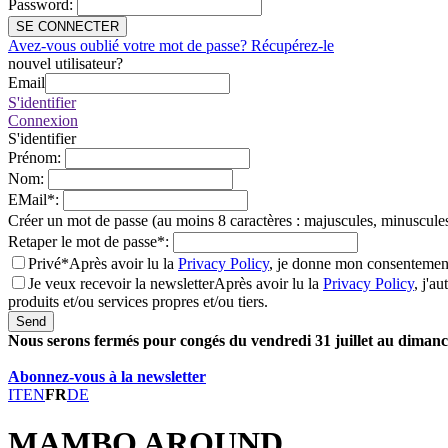
Password
:
SE CONNECTER
Avez-vous oublié votre mot de passe? Récupérez-le
nouvel utilisateur?
Email
S'identifier
Connexion
S'identifier
Prénom
:
Nom
:
EMail
*
:
Créer un mot de passe (au moins 8 caractères : majuscules, minuscules
Retaper le mot de passe
*
:
Privé*
Après avoir lu la
Privacy Policy
, je donne mon consentement
Je veux recevoir la newsletter
Après avoir lu la
Privacy Policy
, j'a
produits et/ou services propres et/ou tiers.
Send
Nous serons fermés pour congés du vendredi 31 juillet au dimanch
Abonnez-vous à la newsletter
IT
EN
FR
DE
MAMBO AROUND