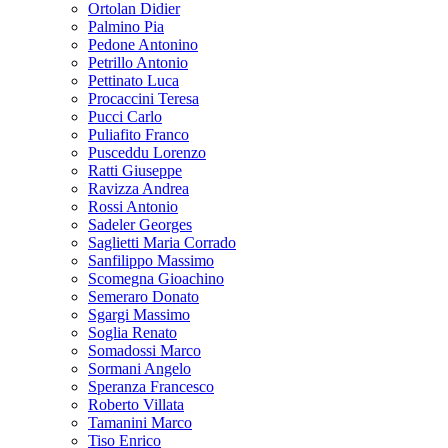
Ortolan Didier
Palmino Pia
Pedone Antonino
Petrillo Antonio
Pettinato Luca
Procaccini Teresa
Pucci Carlo
Puliafito Franco
Pusceddu Lorenzo
Ratti Giuseppe
Ravizza Andrea
Rossi Antonio
Sadeler Georges
Saglietti Maria Corrado
Sanfilippo Massimo
Scomegna Gioachino
Semeraro Donato
Sgargi Massimo
Soglia Renato
Somadossi Marco
Sormani Angelo
Speranza Francesco
Roberto Villata
Tamanini Marco
Tiso Enrico