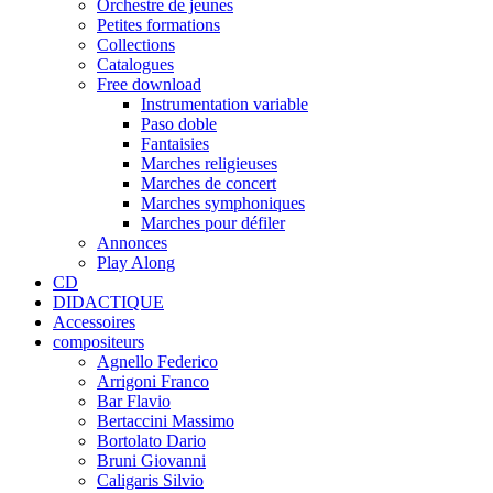
Orchestre de jeunes
Petites formations
Collections
Catalogues
Free download
Instrumentation variable
Paso doble
Fantaisies
Marches religieuses
Marches de concert
Marches symphoniques
Marches pour défiler
Annonces
Play Along
CD
DIDACTIQUE
Accessoires
compositeurs
Agnello Federico
Arrigoni Franco
Bar Flavio
Bertaccini Massimo
Bortolato Dario
Bruni Giovanni
Caligaris Silvio