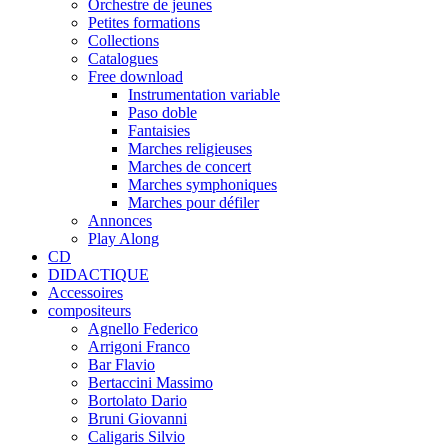
Orchestre de jeunes
Petites formations
Collections
Catalogues
Free download
Instrumentation variable
Paso doble
Fantaisies
Marches religieuses
Marches de concert
Marches symphoniques
Marches pour défiler
Annonces
Play Along
CD
DIDACTIQUE
Accessoires
compositeurs
Agnello Federico
Arrigoni Franco
Bar Flavio
Bertaccini Massimo
Bortolato Dario
Bruni Giovanni
Caligaris Silvio