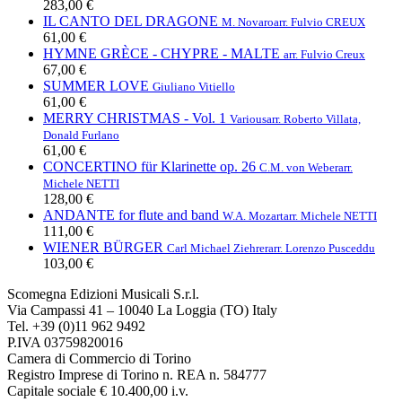
283,00 €
IL CANTO DEL DRAGONE
M. Novaro
arr. Fulvio CREUX
61,00 €
HYMNE GRÈCE - CHYPRE - MALTE
arr. Fulvio Creux
67,00 €
SUMMER LOVE
Giuliano Vitiello
61,00 €
MERRY CHRISTMAS - Vol. 1
Various
arr. Roberto Villata,
Donald Furlano
61,00 €
CONCERTINO für Klarinette op. 26
C.M. von Weber
arr.
Michele NETTI
128,00 €
ANDANTE for flute and band
W.A. Mozart
arr. Michele NETTI
111,00 €
WIENER BÜRGER
Carl Michael Ziehrer
arr. Lorenzo Pusceddu
103,00 €
Scomegna Edizioni Musicali S.r.l.
Via Campassi 41 – 10040 La Loggia (TO) Italy
Tel. +39 (0)11 962 9492
P.IVA 03759820016
Camera di Commercio di Torino
Registro Imprese di Torino n. REA n. 584777
Capitale sociale € 10.400,00 i.v.