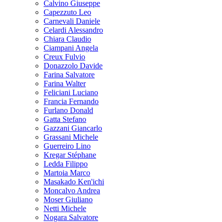
Calvino Giuseppe
Capezzuto Leo
Carnevali Daniele
Celardi Alessandro
Chiara Claudio
Ciampani Angela
Creux Fulvio
Donazzolo Davide
Farina Salvatore
Farina Walter
Feliciani Luciano
Francia Fernando
Furlano Donald
Gatta Stefano
Gazzani Giancarlo
Grassani Michele
Guerreiro Lino
Kregar Stéphane
Ledda Filippo
Martoia Marco
Masakado Ken'ichi
Moncalvo Andrea
Moser Giuliano
Netti Michele
Nogara Salvatore