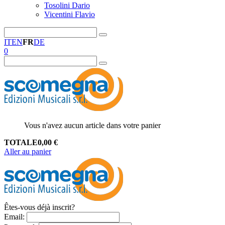
Tosolini Dario
Vicentini Flavio
IT
EN
FR
DE
0
Vous n'avez aucun article dans votre panier
TOTALE
0,00
€
Aller au panier
Êtes-vous déjà inscrit?
Email
: