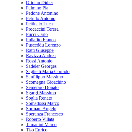
Ortolan Didier
Palmino Pia
Pedone Antonino
Petrillo Antonio
Pettinato Luca
Procaccini Teresa
Pucci Carlo
Puliafito Franco
Pusceddu Lorenzo
Ratti Giuseppe
Ravizza Andrea
Rossi Antonio
Sadeler Georges
Saglietti Maria Corrado
Sanfilippo Massimo
Scomegna Gioachino
Semeraro Donato
Sgargi Massimo
Soglia Renato
Somadossi Marco
Sormani Angelo
Speranza Francesco
Roberto Villata
Tamanini Marco
Tiso Enrico