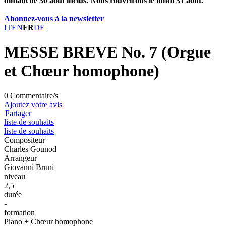
dimanche 30 août inclus. Nous rouvrirons le lundi 31 août.
Abonnez-vous à la newsletter
IT
EN
FR
DE
MESSE BREVE No. 7 (Orgue
et Chœur homophone)
0 Commentaire/s
Ajoutez votre avis
Partager
liste de souhaits
liste de souhaits
Compositeur
Charles Gounod
Arrangeur
Giovanni Bruni
niveau
2,5
durée
-
formation
Piano + Chœur homophone