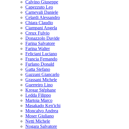
Calvino Giuseppe
Capezzuto Leo
Carnevali Daniele
Celardi Alessandro
Chiara Claudio
Ciampani Angela
Creux Fulvio
Donazzolo Davide
Farina Salvatore
Farina Walter
Feliciani Luciano
Francia Fernando
Furlano Donald
Gatta Stefano
Gazzani Giancarlo
Grassani Michele
Guerreiro Lino
Kregar Stéphane
Ledda Filippo
Martoia Marco
Masakado Ken'ichi
Moncalvo Andrea
Moser Giuliano
Netti Michele
Nogara Salvatore