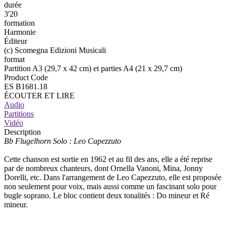
durée
3'20
formation
Harmonie
Éditeur
(c) Scomegna Edizioni Musicali
format
Partition A3 (29,7 x 42 cm) et parties A4 (21 x 29,7 cm)
Product Code
ES B1681.18
ÉCOUTER ET LIRE
Audio
Partitions
Vidéo
Description
Bb Flugelhorn Solo : Leo Capezzuto
Cette chanson est sortie en 1962 et au fil des ans, elle a été reprise
par de nombreux chanteurs, dont Ornella Vanoni, Mina, Jonny
Dorelli, etc. Dans l'arrangement de Leo Capezzuto, elle est proposée
non seulement pour voix, mais aussi comme un fascinant solo pour
bugle soprano. Le bloc contient deux tonalités : Do mineur et Ré
mineur.