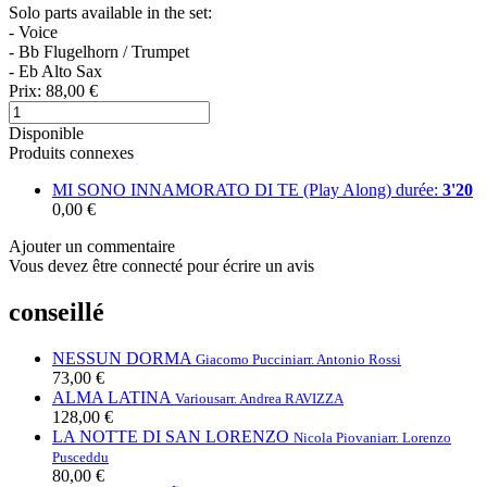
Solo parts available in the set:
- Voice
- Bb Flugelhorn / Trumpet
- Eb Alto Sax
Prix:
88,00 €
Disponible
Produits connexes
MI SONO INNAMORATO DI TE (Play Along)
durée:
3'20
0,00 €
Ajouter un commentaire
Vous devez être connecté pour écrire un avis
conseillé
NESSUN DORMA
Giacomo Puccini
arr. Antonio Rossi
73,00 €
ALMA LATINA
Various
arr. Andrea RAVIZZA
128,00 €
LA NOTTE DI SAN LORENZO
Nicola Piovani
arr. Lorenzo
Pusceddu
80,00 €