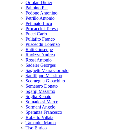
Ortolan Didier
Palmino Pia
Pedone Antonino
Petrillo Antonio
Pettinato Luca
Procaccini Teresa
Pucci Carlo
Puliafito Franco
Pusceddu Lorenzo
Ratti Giuseppe
Ravizza Andrea
Rossi Antonio
Sadeler Georges
Saglietti Maria Corrado
Sanfilippo Massimo
Scomegna Gioachino
Semeraro Donato
Sgargi Massimo
Soglia Renato
Somadossi Marco
Sormani Angelo
Speranza Francesco
Roberto Villata
Tamanini Marco
Tiso Enrico