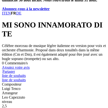
dimanche 30 août inclus. Nous rouvrirons le lundi 31 août.
Abonnez-vous à la newsletter
IT
EN
FR
DE
MI SONO INNAMORATO DI
TE
Célèbre morceau de musique légère italienne en version pour voix et
orchestre d'harmonie. Proposé dans deux tonalités dans la même
édition (Cm et Dm), il est également adapté pour être joué avec un
bugle soprano (trompette) ou sax alto.
0 Commentaire/s
Ajoutez votre avis
Partager
liste de souhaits
liste de souhaits
Compositeur
Luigi Tenco
Arrangeur
Leo Capezzuto
niveau
2,5