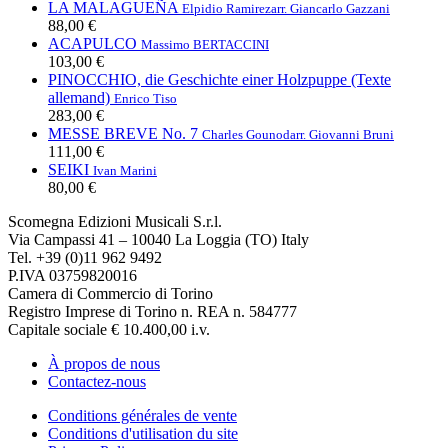
LA MALAGUEÑA
Elpidio Ramirez
arr. Giancarlo Gazzani
88,00 €
ACAPULCO
Massimo BERTACCINI
103,00 €
PINOCCHIO, die Geschichte einer Holzpuppe (Texte
allemand)
Enrico Tiso
283,00 €
MESSE BREVE No. 7
Charles Gounod
arr. Giovanni Bruni
111,00 €
SEIKI
Ivan Marini
80,00 €
Scomegna Edizioni Musicali S.r.l.
Via Campassi 41 – 10040 La Loggia (TO) Italy
Tel. +39 (0)11 962 9492
P.IVA 03759820016
Camera di Commercio di Torino
Registro Imprese di Torino n. REA n. 584777
Capitale sociale € 10.400,00 i.v.
À propos de nous
Contactez-nous
Conditions générales de vente
Conditions d'utilisation du site