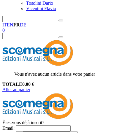
Tosolini Dario
Vicentini Flavio
IT
EN
FR
DE
0
Vous n'avez aucun article dans votre panier
TOTALE
0,00
€
Aller au panier
Êtes-vous déjà inscrit?
Email
: