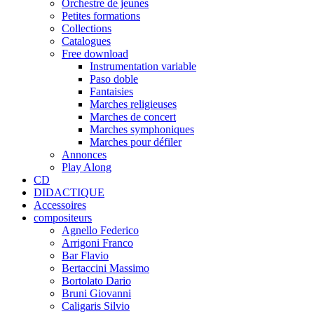
Orchestre de jeunes
Petites formations
Collections
Catalogues
Free download
Instrumentation variable
Paso doble
Fantaisies
Marches religieuses
Marches de concert
Marches symphoniques
Marches pour défiler
Annonces
Play Along
CD
DIDACTIQUE
Accessoires
compositeurs
Agnello Federico
Arrigoni Franco
Bar Flavio
Bertaccini Massimo
Bortolato Dario
Bruni Giovanni
Caligaris Silvio