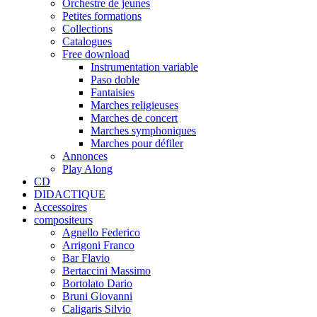
Orchestre de jeunes
Petites formations
Collections
Catalogues
Free download
Instrumentation variable
Paso doble
Fantaisies
Marches religieuses
Marches de concert
Marches symphoniques
Marches pour défiler
Annonces
Play Along
CD
DIDACTIQUE
Accessoires
compositeurs
Agnello Federico
Arrigoni Franco
Bar Flavio
Bertaccini Massimo
Bortolato Dario
Bruni Giovanni
Caligaris Silvio