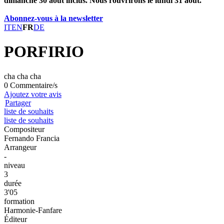
dimanche 30 août inclus. Nous rouvrirons le lundi 31 août.
Abonnez-vous à la newsletter
IT
EN
FR
DE
PORFIRIO
cha cha cha
0 Commentaire/s
Ajoutez votre avis
Partager
liste de souhaits
liste de souhaits
Compositeur
Fernando Francia
Arrangeur
-
niveau
3
durée
3'05
formation
Harmonie-Fanfare
Éditeur