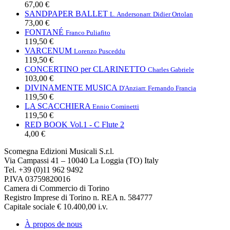
67,00 €
SANDPAPER BALLET
L. Anderson
arr. Didier Ortolan
73,00 €
FONTANÉ
Franco Puliafito
119,50 €
VARCENUM
Lorenzo Pusceddu
119,50 €
CONCERTINO per CLARINETTO
Charles Gabriele
103,00 €
DIVINAMENTE MUSICA
D'Anzi
arr. Fernando Francia
119,50 €
LA SCACCHIERA
Ennio Cominetti
119,50 €
RED BOOK Vol.1 - C Flute 2
4,00 €
Scomegna Edizioni Musicali S.r.l.
Via Campassi 41 – 10040 La Loggia (TO) Italy
Tel. +39 (0)11 962 9492
P.IVA 03759820016
Camera di Commercio di Torino
Registro Imprese di Torino n. REA n. 584777
Capitale sociale € 10.400,00 i.v.
À propos de nous