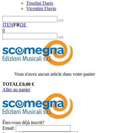
Tosolini Dario
Vicentini Flavio
IT
EN
FR
DE
0
Vous n'avez aucun article dans votre panier
TOTALE
0,00
€
Aller au panier
Êtes-vous déjà inscrit?
Email
: