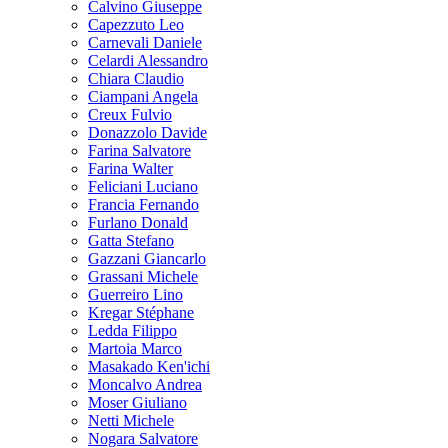
Calvino Giuseppe
Capezzuto Leo
Carnevali Daniele
Celardi Alessandro
Chiara Claudio
Ciampani Angela
Creux Fulvio
Donazzolo Davide
Farina Salvatore
Farina Walter
Feliciani Luciano
Francia Fernando
Furlano Donald
Gatta Stefano
Gazzani Giancarlo
Grassani Michele
Guerreiro Lino
Kregar Stéphane
Ledda Filippo
Martoia Marco
Masakado Ken'ichi
Moncalvo Andrea
Moser Giuliano
Netti Michele
Nogara Salvatore