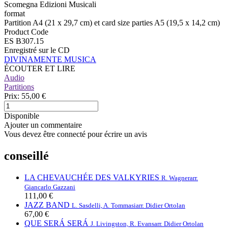
Scomegna Edizioni Musicali
format
Partition A4 (21 x 29,7 cm) et card size parties A5 (19,5 x 14,2 cm)
Product Code
ES B307.15
Enregistré sur le CD
DIVINAMENTE MUSICA
ÉCOUTER ET LIRE
Audio
Partitions
Prix:
55,00 €
Disponible
Ajouter un commentaire
Vous devez être connecté pour écrire un avis
conseillé
LA CHEVAUCHÉE DES VALKYRIES
R. Wagner
arr.
Giancarlo Gazzani
111,00 €
JAZZ BAND
L. Sasdelli, A. Tommasi
arr. Didier Ortolan
67,00 €
QUE SERÁ SERÁ
J. Livingston, R. Evans
arr. Didier Ortolan