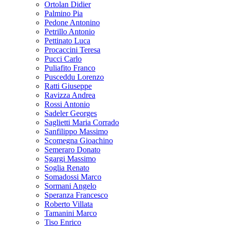
Ortolan Didier
Palmino Pia
Pedone Antonino
Petrillo Antonio
Pettinato Luca
Procaccini Teresa
Pucci Carlo
Puliafito Franco
Pusceddu Lorenzo
Ratti Giuseppe
Ravizza Andrea
Rossi Antonio
Sadeler Georges
Saglietti Maria Corrado
Sanfilippo Massimo
Scomegna Gioachino
Semeraro Donato
Sgargi Massimo
Soglia Renato
Somadossi Marco
Sormani Angelo
Speranza Francesco
Roberto Villata
Tamanini Marco
Tiso Enrico