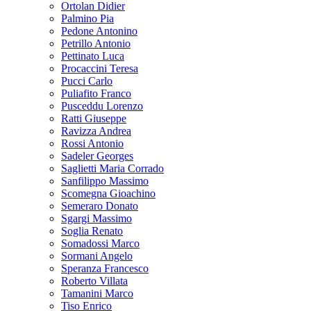
Ortolan Didier
Palmino Pia
Pedone Antonino
Petrillo Antonio
Pettinato Luca
Procaccini Teresa
Pucci Carlo
Puliafito Franco
Pusceddu Lorenzo
Ratti Giuseppe
Ravizza Andrea
Rossi Antonio
Sadeler Georges
Saglietti Maria Corrado
Sanfilippo Massimo
Scomegna Gioachino
Semeraro Donato
Sgargi Massimo
Soglia Renato
Somadossi Marco
Sormani Angelo
Speranza Francesco
Roberto Villata
Tamanini Marco
Tiso Enrico