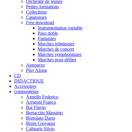
Orchestre de jeunes
Petites formations
Collections
Catalogues
Free download
Instrumentation variable
Paso doble
Fantaisies
Marches religieuses
Marches de concert
Marches symphoniques
Marches pour défiler
Annonces
Play Along
CD
DIDACTIQUE
Accessoires
compositeurs
Agnello Federico
Arrigoni Franco
Bar Flavio
Bertaccini Massimo
Bortolato Dario
Bruni Giovanni
Caligaris Silvio