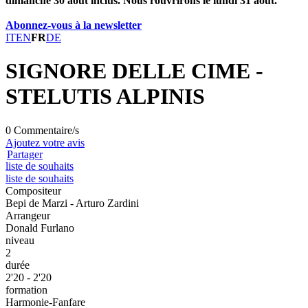
dimanche 30 août inclus. Nous rouvrirons le lundi 31 août.
Abonnez-vous à la newsletter
IT
EN
FR
DE
SIGNORE DELLE CIME -
STELUTIS ALPINIS
0 Commentaire/s
Ajoutez votre avis
Partager
liste de souhaits
liste de souhaits
Compositeur
Bepi de Marzi - Arturo Zardini
Arrangeur
Donald Furlano
niveau
2
durée
2'20 - 2'20
formation
Harmonie-Fanfare