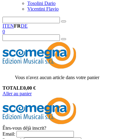
Tosolini Dario
Vicentini Flavio
IT
EN
FR
DE
0
Vous n'avez aucun article dans votre panier
TOTALE
0,00
€
Aller au panier
Êtes-vous déjà inscrit?
Email
: