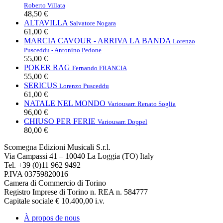
Roberto Villata
48,50 €
ALTAVILLA
Salvatore Nogara
61,00 €
MARCIA CAVOUR - ARRIVA LA BANDA
Lorenzo
Pusceddu - Antonino Pedone
55,00 €
POKER RAG
Fernando FRANCIA
55,00 €
SERICUS
Lorenzo Pusceddu
61,00 €
NATALE NEL MONDO
Various
arr. Renato Soglia
96,00 €
CHIUSO PER FERIE
Various
arr. Doppel
80,00 €
Scomegna Edizioni Musicali S.r.l.
Via Campassi 41 – 10040 La Loggia (TO) Italy
Tel. +39 (0)11 962 9492
P.IVA 03759820016
Camera di Commercio di Torino
Registro Imprese di Torino n. REA n. 584777
Capitale sociale € 10.400,00 i.v.
À propos de nous