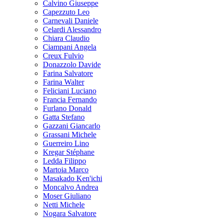
Calvino Giuseppe
Capezzuto Leo
Carnevali Daniele
Celardi Alessandro
Chiara Claudio
Ciampani Angela
Creux Fulvio
Donazzolo Davide
Farina Salvatore
Farina Walter
Feliciani Luciano
Francia Fernando
Furlano Donald
Gatta Stefano
Gazzani Giancarlo
Grassani Michele
Guerreiro Lino
Kregar Stéphane
Ledda Filippo
Martoia Marco
Masakado Ken'ichi
Moncalvo Andrea
Moser Giuliano
Netti Michele
Nogara Salvatore