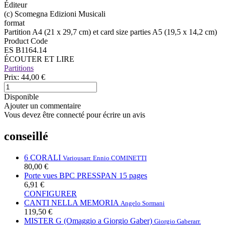
Éditeur
(c) Scomegna Edizioni Musicali
format
Partition A4 (21 x 29,7 cm) et card size parties A5 (19,5 x 14,2 cm)
Product Code
ES B1164.14
ÉCOUTER ET LIRE
Partitions
Prix:
44,00 €
Disponible
Ajouter un commentaire
Vous devez être connecté pour écrire un avis
conseillé
6 CORALI
Various
arr. Ennio COMINETTI
80,00 €
Porte vues BPC PRESSPAN 15 pages
6,91 €
CONFIGURER
CANTI NELLA MEMORIA
Angelo Sormani
119,50 €
MISTER G (Omaggio a Giorgio Gaber)
Giorgio Gaber
arr.