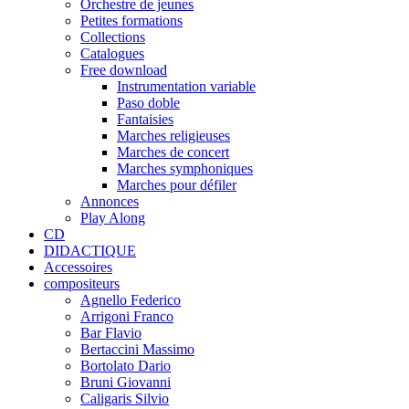
Orchestre de jeunes
Petites formations
Collections
Catalogues
Free download
Instrumentation variable
Paso doble
Fantaisies
Marches religieuses
Marches de concert
Marches symphoniques
Marches pour défiler
Annonces
Play Along
CD
DIDACTIQUE
Accessoires
compositeurs
Agnello Federico
Arrigoni Franco
Bar Flavio
Bertaccini Massimo
Bortolato Dario
Bruni Giovanni
Caligaris Silvio