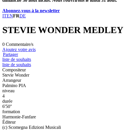
dimanche 30 août inclus. Nous rouvrirons le lundi 31 août.
Abonnez-vous à la newsletter
IT
EN
FR
DE
STEVIE WONDER MEDLEY
0 Commentaire/s
Ajoutez votre avis
Partager
liste de souhaits
liste de souhaits
Compositeur
Stevie Wonder
Arrangeur
Palmino PIA
niveau
4
durée
6'50''
formation
Harmonie-Fanfare
Éditeur
(c) Scomegna Edizioni Musicali