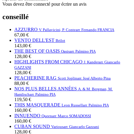
Vous devez être connecté pour écrire un avis
conseillé
AZZURRO
V. Pallavicini, P. Conte
arr. Fernando FRANCIA
67,00 €
VENTO DELL'EST
Brilot
143,00 €
THE BEST OF OASIS
Oasis
arr. Palmino PIA
128,00 €
HIGHLIGHTS FROM CHICAGO
J. Kander
arr. Giancarlo
GAZZANI
128,00 €
PEACHERINE RAG
Scott Joplin
arr. José Alberto Pina
88,00 €
NOS PLUS BELLES ANNÉES
A. & M. Bergman, M.
Hamlisch
arr. Palmino PIA
119,50 €
THIS MASQUERADE
Leon Russell
arr. Palmino PIA
160,00 €
INNUENDO
Queen
arr. Marco SOMADOSSI
160,00 €
CUBAN SOUND
Various
arr. Giancarlo Gazzani
128,00 €