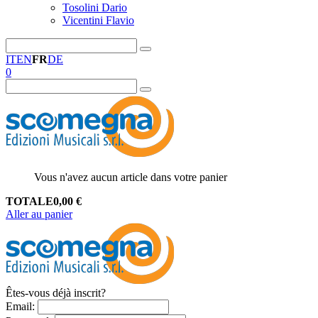
Tosolini Dario
Vicentini Flavio
IT
EN
FR
DE
0
Vous n'avez aucun article dans votre panier
TOTALE
0,00
€
Aller au panier
Êtes-vous déjà inscrit?
Email
: