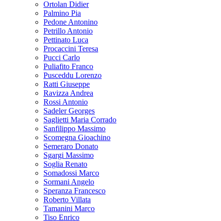
Ortolan Didier
Palmino Pia
Pedone Antonino
Petrillo Antonio
Pettinato Luca
Procaccini Teresa
Pucci Carlo
Puliafito Franco
Pusceddu Lorenzo
Ratti Giuseppe
Ravizza Andrea
Rossi Antonio
Sadeler Georges
Saglietti Maria Corrado
Sanfilippo Massimo
Scomegna Gioachino
Semeraro Donato
Sgargi Massimo
Soglia Renato
Somadossi Marco
Sormani Angelo
Speranza Francesco
Roberto Villata
Tamanini Marco
Tiso Enrico