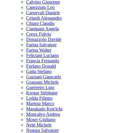
Calvino Giuseppe
Capezzuto Leo
Carnevali Daniele
Celardi Alessandro
Chiara Claudio
Ciampani Angela
Creux Fulvio
Donazzolo Davide
Farina Salvatore
Farina Walter
Feliciani Luciano
Francia Fernando
Furlano Donald
Gatta Stefano
Gazzani Giancarlo
Grassani Michele
Guerreiro Lino
Kregar Stéphane
Ledda Filippo
Martoia Marco
Masakado Ken'ichi
Moncalvo Andrea
Moser Giuliano
Netti Michele
Nogara Salvatore