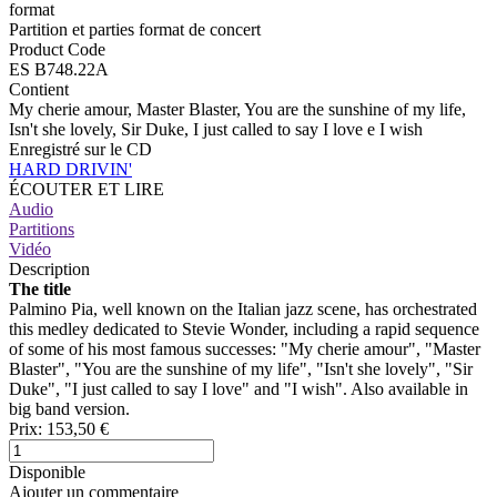
format
Partition et parties format de concert
Product Code
ES B748.22A
Contient
My cherie amour, Master Blaster, You are the sunshine of my life,
Isn't she lovely, Sir Duke, I just called to say I love e I wish
Enregistré sur le CD
HARD DRIVIN'
ÉCOUTER ET LIRE
Audio
Partitions
Vidéo
Description
The title
Palmino Pia, well known on the Italian jazz scene, has orchestrated
this medley dedicated to Stevie Wonder, including a rapid sequence
of some of his most famous successes: "My cherie amour", "Master
Blaster", "You are the sunshine of my life", "Isn't she lovely", "Sir
Duke", "I just called to say I love" and "I wish". Also available in
big band version.
Prix:
153,50 €
Disponible
Ajouter un commentaire